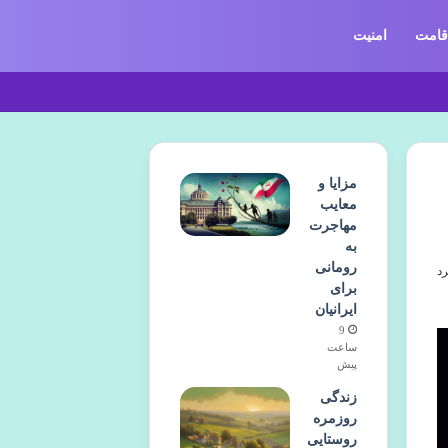
قامت
امنیت
مزایا و
معایب
مهاجرت
به
رومانی
برای
ایرانیان
9
ساعت
پیش
زندگی
روزمره
روستایی