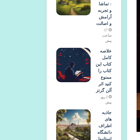
: تماشا
و تجربه
آرامش
و اصالت
17
ساعت
پیش
خلاصه
کامل
کتاب این
کتاب را
ممنوع
کنید اثر
آلن گرتز
2 روز
پیش
جاذبه
های
اطراف
دانشگاه
استانبول