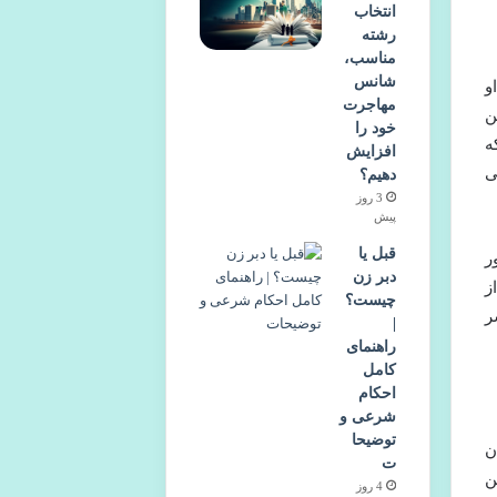
انتخاب
رشته
مناسب،
شانس
و
مهاجرت
ن
خود را
ه
افزایش
ی
دهیم؟
3 روز
پیش
قبل یا
ر
دبر زن
ز
چیست؟
ر
|
راهنمای
کامل
احکام
شرعی و
توضیحا
ن
ت
ن
4 روز