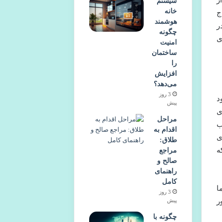
ز
سیستم
خانه
ج
هوشمند
ر
چگونه
ی
امنیت
ساختمان
را
افزایش
می‌دهد؟
3 روز
د
پیش
ی
مراحل
ب
اقدام به
ی
طلاق:
ه
مراجع
صالح و
راهنمای
کامل
ا
3 روز
ر
پیش
چگونه با