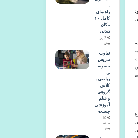
:
د
راهنمای
کامل ۱۰
ی
مکان
دیدنی
2 روز
،
پیش
ه
تفاوت
ت
تدریس
خصوص
ن
ی
ی
ریاضی با
کلاس
گروهی
و فیلم
آموزشی
چیست
ع
19
ی
ساعت
پیش
ی