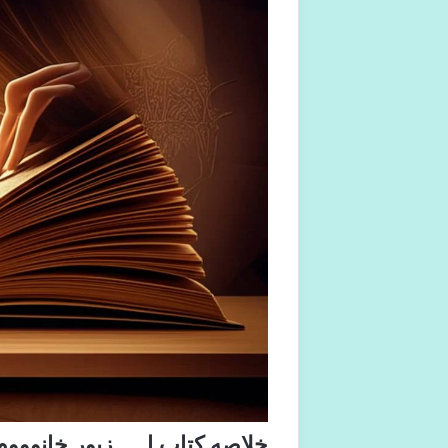
خلاصه کتاب ا…. زیور خانوووم!