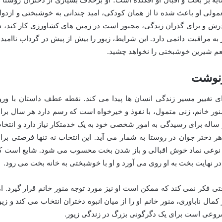
ه بر بخت و اقبال او افکنده است؛ او برخلاف بسیاری از دختران روستا ا
مولی او باعث شده تا از همان کودکی، امید چندانی به خوشبختی و ازدوا
پدرش و برای گذران زندگی، مجبور است در زمین های کشاورزی کار کند، د
 به مراقبت دائمی دارد. این شرایط، زیور را بیش از پیش در گرداب ناامید
طعم شیرین خوشبختی را نخواهد چشید.
رنوشت
 تغییر مسیر زندگی انسان ها پیدا می کند. نقطه عطف داستان با ورو
ور خانم، زنی متمول، با نفوذ و خیرخواه است که رسم دارد هر سال برا
 هر ساله برای رسیدگی به امور شخصی خود به یک خدمتکار نیاز دارد و انتخا
ر دختر جوان در روستا به شمار می آید. این انتخاب نه تنها فرصتی برا
 نوعی نماد خوش اقبالی و باز شدن بخت محسوب می شود. شایع است ک
 در نهایت بخت به او روی می آورد و او با خوشبختی به خانه بخت می رود.
تی فکر نمی کند که ممکن است او نیز مورد توجه منور خانم قرار گیرد. ام
کمال ناباوری، منور خانم او را از میان انبوه دختران انتخاب می کند و زیو
 شروعی است برای یک دگرگونی بزرگ در زندگی زیور.