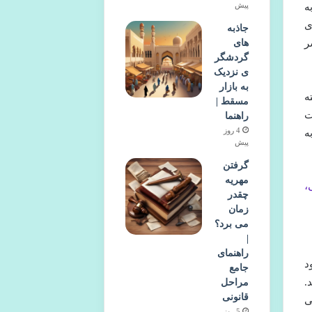
پیش
ه
ی
جاذبه
ر
های
گردشگر
ی نزدیک
به بازار
ه
مسقط |
ت
راهنما
4 روز
ه
پیش
گرفتن
مهریه
،
چقدر
زمان
می برد؟
|
راهنمای
د
جامع
.
مراحل
قانونی
ی
5 روز