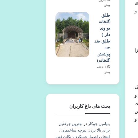
ی
پیش
و
طلق
گلخانه
یو وی
دار (
طلق ضد
uv
ا
پوشش
گلخانه)
1 هفته
پیش
گ
و
ی
بحث های داغ کاربران
ن
و
بنیامین جوکار
در
بهترین جرثقیل
برای بالا بردن تیرچه ساختمان :
انتخاب اصول عملکرد و نکات فنی