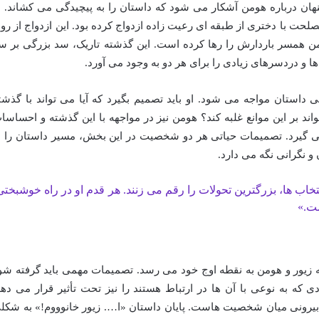
ان درباره هومن آشکار می شود که داستان را به پیچیدگی می کشاند. ب
لحت با دختری از طبقه ای رعیت زاده ازدواج کرده بود. این ازدواج از رو
ن همسر باردارش را رها کرده است. این گذشته تاریک، سد بزرگی بر س
 و دردسرهای زیادی را برای هر دو به وجود می آورد.
نی داستان مواجه می شود. او باید تصمیم بگیرد که آیا می تواند با گذشت
اند بر این موانع غلبه کند؟ هومن نیز در مواجهه با این گذشته و احساسا
می گیرد. تصمیمات حیاتی هر دو شخصیت در این بخش، مسیر داستان را ب
 و نگرانی نگه می دارد.
خاب ها، بزرگترین تحولات را رقم می زنند. هر قدم او در راه خوشبختی
ست.»
یور و هومن به نقطه اوج خود می رسد. تصمیمات مهمی باید گرفته شو
دی که به نوعی با آن ها در ارتباط هستند را نیز تحت تأثیر قرار می دهد
 بیرونی میان شخصیت هاست. پایان داستان «ا…. زیور خانوووم!» به شکل