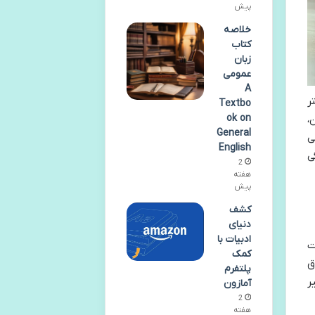
پیش
خلاصه
کتاب
زبان
عمومی
A
ر
Textbo
ok on
،
General
ی
English
ی
2
هفته
پیش
کشف
دنیای
ادبیات با
اساچوست
کمک
ق
پلتفرم
ر
آمازون
2
هفته