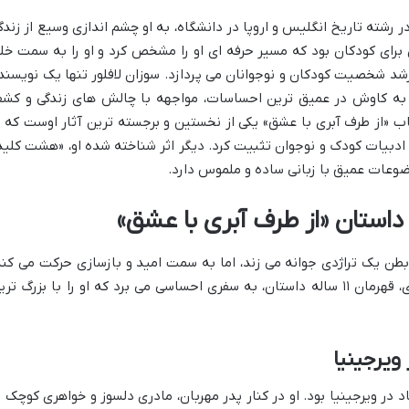
شته تاریخ انگلیس و اروپا در دانشگاه، به او چشم اندازی وسیع از زندگ
 برای کودکان بود که مسیر حرفه ای او را مشخص کرد و او را به سمت خل
شد شخصیت کودکان و نوجوانان می پردازد. سوزان لافلور تنها یک نویسند
به کاوش در عمیق ترین احساسات، مواجهه با چالش های زندگی و کش
اب «از طرف آبری با عشق» یکی از نخستین و برجسته ترین آثار اوست که ب
ر ادبیات کودک و نوجوان تثبیت کرد. دیگر اثر شناخته شده او، «هشت کلید
ضوعات عمیق با زبانی ساده و ملموس دارد.
داستان «از طرف آبری با عشق»
بطن یک تراژدی جوانه می زند، اما به سمت امید و بازسازی حرکت می کند
این روایت دلنشین، خواننده را همراه با آبری، قهرمان ۱۱ ساله داستان، به سفری احساسی می برد که او را با بزرگ ت
ویرجینیا
مولی و شاد در ویرجینیا بود. او در کنار پدر مهربان، مادری دلسوز و خواهری کوچک ت