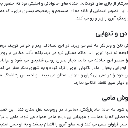
ی سرشار از بازی های کودکانه، خنده های خانوادگی و امنیتی بود که حضور پد
د. این تصویر ابتدایی از خانواده ای منسجم و پرمحبت، بستری برای درک عم
دگی آبری را زیر و رو می کند.
دن و تنهایی
گی تلخ و ویرانگر به هم می ریزد. در این تصادف، پدر و خواهر کوچک ترش
عه نه تنها آبری را در ماتم عمیقی فرو می برد، بلکه تأثیر مخربی بر روح 
را مقصر این حادثه می داند، دچار بحران روحی شدیدی می شود و توانای
اوج این بحران، مادر ناگهان آبری را ترک کرده و به شهری دیگر سفر می کند
نون خود را در غمی بی کران و تنهایی مطلق می بیند. او احساس رهاشدگی م
دیگر هیچ نقطه اتکایی ندارد.
غوش مامی
 شود به خانه مادربزرگش، «مامی»، در ورمونت نقل مکان کند. این تغیی
 فصلی که با حمایت و مهربانی بی دریغ مامی همراه می شود. مامی با در
بر فراوان سعی می کند زخم های آبری را التیام بخشد و به او حس امنی