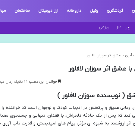
ن
گردشگری
وکیل
داروخانه
ارز دیجیتال
ساختمان
مها
بین الملل
ورزشی
آبری با عشق اثر سوزان لافلور
با عشق اثر سوزان لافلور
خواندن این مطلب 11 دقیقه زمان میبرد
ق ( نویسنده سوزان لافلور )
ور، رمانی عمیق و پرکشش در ادبیات کودک و نوجوان است که خواننده را ب
آبری همراه می کند که پس از یک حادثه دلخراش، با فقدان، تنهایی و جستجوی معنا
ن اثر ارزشمند به شیوه ای مؤثر، پیام های امیدبخش و قدرت تاب آوری د