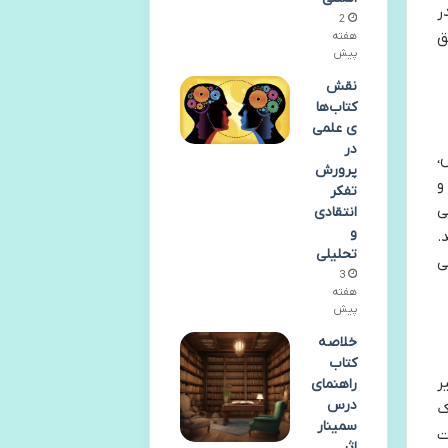
ر
2
ق
هفته
پیش
نقش
کتاب‌ها
ی علمی
در
،
پرورش
و
تفکر
ی
انتقادی
و
.
تحلیلی
ی
3
هفته
پیش
خلاصه
کتاب
ر
راهنمای
درس
ک
سمینار
ت
اثر