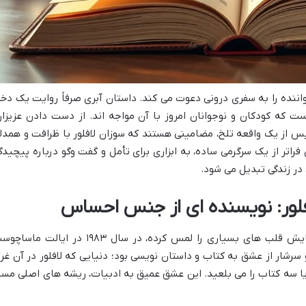
ننده را به سفری درونی دعوت می کند. داستان آبری صرفاً روایت یک دخت
ت که کودکان و نوجوانان امروز با آن مواجه اند. از دست دادن عزیزان
پس از یک واقعه تلخ، مضامینی هستند که سوزان لافلور با ظرافت و همدل
راتر از یک سرگرمی ساده، به ابزاری برای تأمل و گفت وگو درباره پیچیدگ
ر زندگی تبدیل می شود.
فلور: نویسنده ای از جنس احساس
سوزان لافلور، نویسنده ای که با داستان هایش قلب های بسیاری را لمس کرده، در سال ۱۹۸۳ در ایالت م
سرشار از عشق به کتاب و داستان نویسی بود؛ دنیایی که لافلور در آن غر
یا سه کتاب را می بلعید. این عشق عمیق به ادبیات، ریشه های اصلی مسی