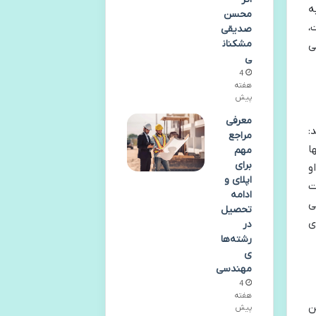
ه
محسن
،
صدیقی
مشکنان
ی
ی
4
هفته
پیش
معرفی
:
مراجع
ا
مهم
برای
و
اپلای و
ت
ادامه
ی
تحصیل
ی
در
رشته‌ها
ی
مهندسی
4
هفته
ن
پیش