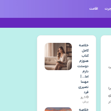
جرت
اقامت
خلاصه
کامل
کتاب
هنوزم
دوستت
دارم
اما… |
مهسا
نصیری
ا
فرد
ی
5 روز
ر
پیش
خلاصه