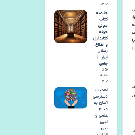
پیش
ی
خلاصه
ق
کتاب
ه
مبانی
حرفه
ف
کتابداری
ا
و اطلاع
»
رسانی
ایران |
جامع
2
هفته
پیش
.
اهمیت
رین
دسترسی
آسان به
منابع
علمی و
ادبی
بین
ر
المللی