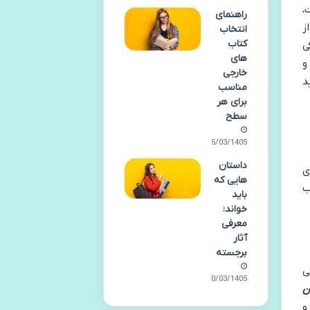
،
راهنمای
ز
انتخاب
کتاب
ی
های
و
خارجی
د
مناسب
برای هر
سطح
25/03/1405
داستان
ی
هایی که
ب
باید
خواند:
معرفی
آثار
برجسته
ی
20/03/1405
ن
و