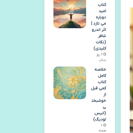
کتاب
امید
دوباره
می تازد |
اثر اندرو
شافر
(نکات
کلیدی)
7 روز
پیش
خلاصه
کامل
کتاب
کمی قبل
از
خوشبخت
ی
(انیس
لودیگ)
1
هفته