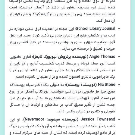
دنباله ای فوق العاده و به طرز شگفت آوری رضایت بخش توصیف
کرده است. این تعریف، نشان می دهد که آلستن توانسته است
انتظارات ایجاد شده پس از جلد اول را برآورده کرده و حتی فراتر از
آن عمل کند.
School Library Journal:
این مجله بر اهمیت غرق شدن دوباره در
لذت ها و شگفتی های این دنیای جادویی تأکید کرده است. این نقل
قول، جذابیت جهان سازی و توانایی نویسنده در خلق فضایی پر از
حیرت و تعلیق را برجسته می سازد.
Angie Thomas (نویسنده پرفروش نیویورک تایمز):
آماری جادویی
است! این جمله کوتاه و پرمعنا، قدرت شخصیت آماری و توانایی او
در تسخیر قلب خوانندگان را به خوبی نشان می دهد. او این اثر را
یک ماجراجویی فانتزی افسون کننده و پر از هیجان نامیده است.
Nic Stone (نویسنده برجسته):
به عنوان یک دختر سیاه پوست که
هیچ چیز جز جادویی بودن نمی خواست، این کتاب آهنگی برای روح
من است. آماری قهرمانی است که همه ی ما به آن نیاز داریم. این
جمله نشان از تأثیر عمیق کتاب بر مخاطبان و ارتباط آن با مسائل
هویتی و نژادی در دنیای واقعی دارد.
Jessica Townsend (نویسنده مجموعه Nevermoor):
او این
کتاب را تیز، خنده دار و درخشان خوانده و آن را یک ماجراجویی بزرگ
پر از جادو توصیف کرده است، که نشان از جنبه های سرگرم کننده و