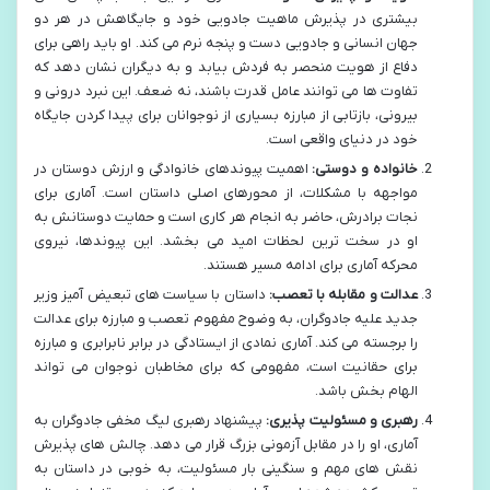
بیشتری در پذیرش ماهیت جادویی خود و جایگاهش در هر دو
جهان انسانی و جادویی دست و پنجه نرم می کند. او باید راهی برای
دفاع از هویت منحصر به فردش بیابد و به دیگران نشان دهد که
تفاوت ها می توانند عامل قدرت باشند، نه ضعف. این نبرد درونی و
بیرونی، بازتابی از مبارزه بسیاری از نوجوانان برای پیدا کردن جایگاه
خود در دنیای واقعی است.
خانواده و دوستی:
اهمیت پیوندهای خانوادگی و ارزش دوستان در
مواجهه با مشکلات، از محورهای اصلی داستان است. آماری برای
نجات برادرش، حاضر به انجام هر کاری است و حمایت دوستانش به
او در سخت ترین لحظات امید می بخشد. این پیوندها، نیروی
محرکه آماری برای ادامه مسیر هستند.
عدالت و مقابله با تعصب:
داستان با سیاست های تبعیض آمیز وزیر
جدید علیه جادوگران، به وضوح مفهوم تعصب و مبارزه برای عدالت
را برجسته می کند. آماری نمادی از ایستادگی در برابر نابرابری و مبارزه
برای حقانیت است، مفهومی که برای مخاطبان نوجوان می تواند
الهام بخش باشد.
رهبری و مسئولیت پذیری:
پیشنهاد رهبری لیگ مخفی جادوگران به
آماری، او را در مقابل آزمونی بزرگ قرار می دهد. چالش های پذیرش
نقش های مهم و سنگینی بار مسئولیت، به خوبی در داستان به