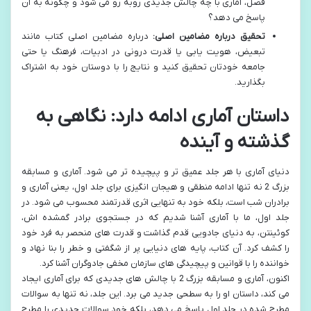
فصل، آماری با چه چالش جدیدی روبه رو می شود و چگونه به آن
پاسخ می دهد؟
تحقیق درباره مضامین اصلی:
درباره مضامین اصلی کتاب مانند
تبعیض، هویت یابی یا قدرت درونی در ادبیات، فرهنگ یا حتی
جامعه خودتان تحقیق کنید و نتایج را با دوستان خود به اشتراک
بگذارید.
داستان آماری ادامه دارد: نگاهی به
گذشته و آینده
دنیای آماری با هر جلد عمیق تر و پیچیده تر می شود. آماری و مسابقه
بزرگ 2 نه تنها ادامه منطقی و هیجان انگیزی برای جلد اول، یعنی آماری و
برادران شب است، بلکه خود به تنهایی اثری قدرتمند محسوب می شود. در
جلد اول، ما با آماری آشنا شدیم که در جستجوی برادر گمشده اش،
کوئینتن، به دنیای جادویی قدم گذاشت و قدرت های منحصر به فرد خود
را کشف کرد. آن کتاب، پایه های دنیایی پر از شگفتی و خطر را بنا نهاد و
خواننده را با قوانین و پیچیدگی های سازمان مخفی جادوگران آشنا کرد.
اکنون، آماری و مسابقه بزرگ 2 با چالش های جدیدی که برای آماری ایجاد
می کند، داستان او را به سطحی جدید می برد. این جلد، نه تنها به سوالات
مطرح شده در جلد اول پاسخ می دهد، بلکه خود سوالات جدیدی را مطرح