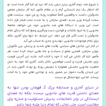
با شروع جلد دوم، آماری پیترز درمی یابد که نبرد او تازه آغاز شده است. او
که انتظار یک ترم تابستانی آرام را در مقام مأمور تازه کار سازمان مخفی
جادوگران داشت، با واقعیتی کاملاً متفاوت روبه رو می شود. سیاست های
سخت گیرانه وزیر جدید، فضای سازمان را به شدت تحت فشار قرار داده
است. این وزیر، با دیدگاه های ضد جادویی خود، می خواهد جامعه
جادویی را به انزوا بکشاند و قوانین دست وپاگیری وضع کند که زندگی تمام
جادوگران را تحت تأثیر قرار می دهد. این شرایط، نه تنها برای آماری، بلکه
برای تمام موجودات جادویی، تهدیدی جدی به حساب می آید.
در کنار این چالش های سیاسی، رقابت های شدید و پرتنش بین مأموران
جوان سازمان، فضایی مملو از حسادت و جاه طلبی ایجاد کرده است. هر
مأمور تازه کار تلاش می کند تا خود را اثبات کند، شاید این آخرین فرصت
برای نمایش قدرت و کسب موقعیتی بالاتر باشد. آماری که خود به دلیل
ماهیت جادویی خاصش همواره با تبعیض روبه رو بوده، اکنون باید در
این میدان رقابت دشوار نیز حضور یابد و توانایی های خود را به اثبات
برساند. اما این تنها مشکل او نیست.
در دنیای آماری و مسابقه بزرگ 2، قهرمان بودن تنها به
معنای داشتن قدرت های جادویی نیست؛ بلکه به معنای
ایستادگی در برابر ناملایمات، پذیرش مسئولیت و مبارزه برای
حقانیت است، حتی زمانی که تمام دنیا علیه شما باشد.