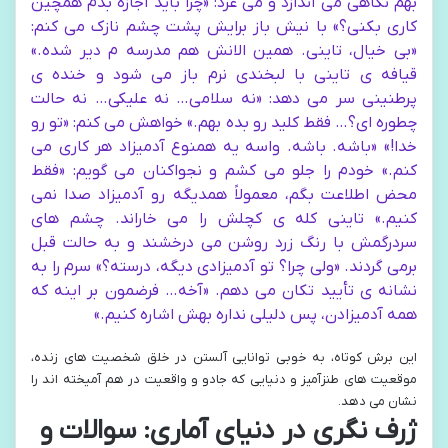
بهم نگاهی می اندازد و می غرد: «چرا باید اجازه بدم همچین
کاری بکنی؟» با نیش باز برایش پشت چشم نازک می کنم:
«بی خیال، تاینی. همین الانش هم مدرسه م دیر شده.»
قیافه ی تاینی با لبخندی نرم باز می شود و خنده ی
پرطنینی سر می دهد: «نه سلامی… نه علیکی… نه حالت
چطوره ای؟… فقط کلید رو بده بهم.» خواهش می کنم: «تو رو
خدا!» «باشه. باشه. واسه یه همنوع آدمیزاد هر کاری می
کنم.» خودم را جلو می کشم و نجواکنان می گویم: «فقط
محض اطلاعت بگم، معمولاً همدیگه رو آدمیزاد صدا نمی
کنیم.» تاینی کله ی کچلش را می خاراند. چشم های
سردرگمش با رنگ زرد روشن می درخشند و به حالت قبل
برمی گردند. «ولی چرا؟ تو آدمیزادی دیگه، درسته؟» سرم را به
نشانه ی تأیید تکان می دهم. «آخه… فرضمون بر اینه که
همه آدمیزادن، پس دلیلی نداره بهش اشاره کنیم.»
این برش کوتاه، به خوبی توانایی آلستن در خلق شخصیت های زنده،
موقعیت های طنزآمیز و دنیایی که جادو و واقعیت در هم آمیخته اند را
نشان می دهد.
ژرف نگری در دنیای آماری: سوالات و