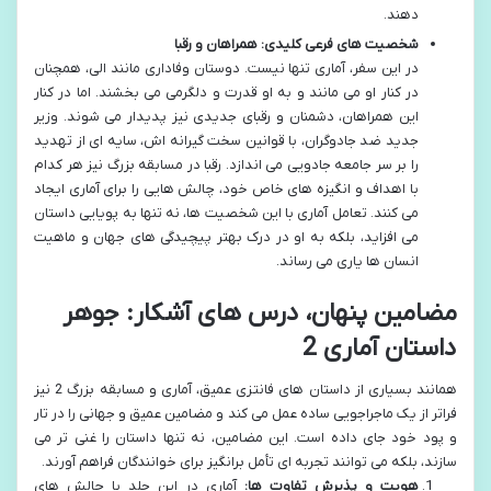
دهند.
شخصیت های فرعی کلیدی: همراهان و رقبا
در این سفر، آماری تنها نیست. دوستان وفاداری مانند الی، همچنان
در کنار او می مانند و به او قدرت و دلگرمی می بخشند. اما در کنار
این همراهان، دشمنان و رقبای جدیدی نیز پدیدار می شوند. وزیر
جدید ضد جادوگران، با قوانین سخت گیرانه اش، سایه ای از تهدید
را بر سر جامعه جادویی می اندازد. رقبا در مسابقه بزرگ نیز هر کدام
با اهداف و انگیزه های خاص خود، چالش هایی را برای آماری ایجاد
می کنند. تعامل آماری با این شخصیت ها، نه تنها به پویایی داستان
می افزاید، بلکه به او در درک بهتر پیچیدگی های جهان و ماهیت
انسان ها یاری می رساند.
مضامین پنهان، درس های آشکار: جوهر
داستان آماری 2
همانند بسیاری از داستان های فانتزی عمیق، آماری و مسابقه بزرگ 2 نیز
فراتر از یک ماجراجویی ساده عمل می کند و مضامین عمیق و جهانی را در تار
و پود خود جای داده است. این مضامین، نه تنها داستان را غنی تر می
سازند، بلکه می توانند تجربه ای تأمل برانگیز برای خوانندگان فراهم آورند.
هویت و پذیرش تفاوت ها:
آماری در این جلد با چالش های