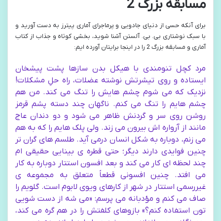
مسابقه بزرگ 2
برای آنکه حسی از دنیای جادویی و پرماجرای آماری پیترز به دست آورید و
با سبک نوشتاری بی. بی. آلستن آشنا شوید، بخشی کوتاه و جذاب از کتاب
آماری و مسابقه بزرگ 2 را در اینجا برایتان آورده ایم:
مرد کچل تنومندی با هیکل بدن سازها پشت پیشخان
ایستاده و روی تیشرتش نوشته عضلات، راه حلِ مشکلات!
نزدیک که می شوم چشم هایش را تنگ می کند. من هم
چشم هایم را تنگ می کنم. ناگهان چند دسته پشم قرمز
روشن روی سر و گردنش ظاهر می شود و دو دندان عاج
مانند از آرواره اش بیرون می زند. ولی پلک هایم را که به هم
می زنم، دوباره به شکل انسان درمی آید. طلسم های گران تر
چنین فوایدی دارند دیگر؛ حتی قطره ی بینایی حقیقی ام
چند لحظه ای کار می کند و بعد افسون استتار دوباره به کار
می افتد. چنین افسونی قطعاً متعلق به مجموعه ی
غیررسمی استتار در شهر از کارهای ویوی لابوم است. گلویم را
صاف می کنم و مؤدبانه می پرسم: «می شه از دست شویی
تون استفاده کنم؟» بازوهای کلفتش را در هم گره می کند،