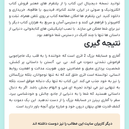
توانید نسخه دیجیتال این کتاب را از پلتفرم های معتبر فروش کتاب
الکترونیک و صوتی در ایران، مانند کتابراه، فیدیبو، یا طاقچه، خریداری و
دانلود کنید. این پلتفرم ها امکان مطالعه کتاب بر روی تلفن همراه، تبلت و
کامپیوتر را فراهم می کنند و دسترسی آسان و سریع به هزاران کتاب دیگر را
نیز برای شما ممکن می سازند. با نصب اپلیکیشن های کتابخوانی، دنیایی از
داستان ها تنها با چند کلیک در دسترس شما خواهد بود.
نتیجه گیری
آماری و مسابقه بزرگ 2 اثری است که خواننده را به قلب یک ماجراجویی
فراموش نشدنی دعوت می کند. بی. بی. آلستن با داستانی پر کشش،
شخصیت پردازی عمیق و مضامینی چون هویت، عدالت و اهمیت روابط
انسانی، توانسته است اثری خلق کند که نه تنها نوجوانان، بلکه بزرگسالان
را نیز به خود جذب می کند. این کتاب نه تنها یک دنباله موفق است، بلکه
به تنهایی نیز می تواند تجربه ای غنی و الهام بخش باشد. اگر به دنبال
داستانی هستید که شما را به دنیایی از جادو، چالش و خودشناسی ببرد،
سفر با آماری پیترز در مسابقه بزرگ را از دست ندهید. این یک دعوت به
کشف قدرت های پنهان درون خود و مبارزه برای آنچه باور دارید است.
دیگر کاربران سایت این مطالب را نیز دوست داشته اند