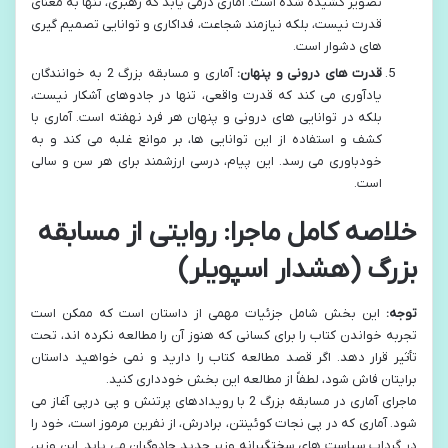
تصویر کشیده شده است. آماری درمی یابد که رهبری، تنها به معنای
قدرت نیست، بلکه نیازمند شجاعت، فداکاری و توانایی تصمیم گیری
های دشوار است.
قدرت های درونی و پنهان:
آماری و مسابقه بزرگ 2 به خوانندگان
یادآوری می کند که قدرت واقعی، تنها در جادوهای آشکار نیست،
بلکه در توانایی های درونی و پنهان هر فرد نهفته است. آماری با
کشف و استفاده از این توانایی ها، بر موانع غلبه می کند و به
خودباوری می رسد. این پیام، درسی ارزشمند برای هر سن و سالی
است.
خلاصه کامل ماجرا: روایتی از مسابقه
بزرگ (هشدار اسپویلر)
توجه:
این بخش شامل جزئیات مهمی از داستان است که ممکن است
تجربه خواندن کتاب را برای کسانی که هنوز آن را مطالعه نکرده اند، تحت
تأثیر قرار دهد. اگر قصد مطالعه کتاب را دارید و نمی خواهید داستان
برایتان فاش شود، لطفاً از مطالعه این بخش خودداری کنید.
ماجرای آماری در مسابقه بزرگ 2 با رویدادهای پرتنش و پی درپی آغاز می
شود. آماری که در پی نجات کوئینتن، برادرش، از نفرین مرموز است، خود را
در گرداب سیاست های سختگیرانه وزیر جدید جادوگران می یابد. این وزیر،