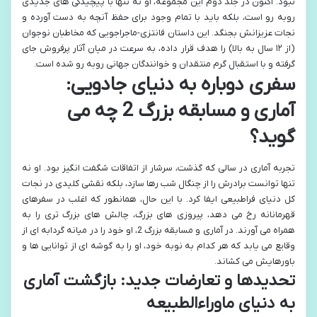
نبود. اکنون در جلد دوم این مجموعه، او نه تنها با پیچیدگی های جدیدی
روبه رو است، بلکه باید با تمام وجود برای حفظ آنچه به دست آورده و
نجات عزیزانش بجنگد. این داستان فانتزی-ماجراجویی که مخاطبان نوجوان
(از ۱۲ سال به بالا) را هدف قرار داده، به سرعت در میان آثار پرفروش جای
گرفته و با استقبال گرم منتقدان و خوانندگان جهانی روبه رو شده است.
سفری دوباره به دنیای جادویی:
آماری و مسابقه بزرگ 2 چه می
گوید؟
تجربه آماری در سالی که گذشت، سرشار از اتفاقات شگفت انگیز بود. او نه
تنها توانست برادرش را از چنگال شب رها سازد، بلکه نقشی کلیدی در نجات
کل دنیای فراطبیعی ایفا کرد. با این حال، همانطور که اغلب در سفرهای
قهرمانانه رخ می دهد، پیروزی های بزرگ، چالش های بزرگ تری را به
همراه می آورند. در آماری و مسابقه بزرگ 2، او خود را در میانه گردابه ای از
وقایع می یابد که هر کدام به نوبه خود، او را به گوشه ای از توانایی ها و
باورهایش می کشاند.
تحدیدها و تعارضات جدید: بازگشت آماری
به دنیای ماوراءالطبیعه