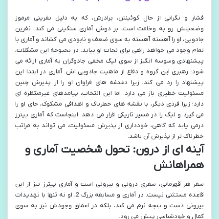
فشار و نگرانی از حال کوئینتن، برادرش، که به دلیل نفرینی مرموز
وضعیتش رو به وخامت است، بر دوش آماری سنگینی می کند. نفرین
جادویی، او را آهسته آهسته به سوی ضعف و نابودی می کشاند و آماری با
تمام وجود می خواهد راهی برای نجات او بیابد. در بحبوحه این مشکلات،
پیشنهادی وسوسه انگیز از سوی لیگ مخفی جادوگران به آماری ارائه می
شود: رهبری این گروه و دفاع از ماهیت جادویی اش. آماری در ابتدا این
پیشنهاد را رد می کند، زیرا دغدغه های فراوان او را از پذیرش چنین
مسئولیت خطیری باز می دارد. اما این انتخاب، پیامدهای غیرمنتظره ای
دارد؛ زیرا فردی دیگر، با نقشه های خطرناک و اهدافی مشکوک، جای او را
می گیرد و لیگ را در مسیر تاریکی قرار می دهد. اینجاست که آماری پیترز
درمی یابد که گاهی، خودداری از پذیرش مسئولیت، می تواند به مراتب
خطرناک تر از پذیرش آن باشد.
آینه ای از درون: تحول شخصیت آماری و
همراهانش
سفر هر قهرمانی، سفری درونی و بیرونی است و آماری پیترز نیز از این
قاعده مستثنی نیست. در آماری و مسابقه بزرگ 2، او نه تنها با تهدیدات
بیرونی دست و پنجه نرم می کند، بلکه در اعماق وجودش نیز به سوی
کمال و خودشناسی پیش می رود.