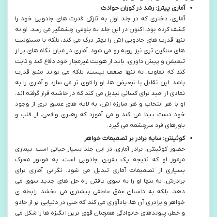
آماری پیترز: رشد در کوران حوادث
آماری، دختری که در جلد اول به تازگی قدرت های جادویی خود را
کشف کرده بود، اکنون در این جلد به بلوغی چشمگیر می رسد. او نه
تنها قدرت های جادویی اش را بهتر درک می کند، بلکه با مسئولیت
های سنگین تری نیز روبه رو می شود. آماری در میان نگاه های پر از
تبعیض و پیش داوری، باید از هویت غیرمجاز خود دفاع کند و ثابت
کند که تفاوت، نه تنها ضعف نیست، بلکه می تواند منبع قدرت
باشد. این تقابل با تبعیض ها، او را قوی تر می سازد و آماری را به
نمادی از امید برای کسانی تبدیل می کند که در حاشیه قرار گرفته اند.
او با هر انتخاب و هر مبارزه اش، به لایه های عمیق تری از وجود
خود دست پیدا می کند و می آموزد که رهبری واقعی، از قلب و
باورهای فرد سرچشمه می گیرد.
کوئینتن: سایه برادر بر تصمیمات خواهر
حضور کوئینتن، برادر آماری، در این جلد بسیار حیاتی است. بیماری
مرموز او که نتیجه یک نفرین جادویی است، به موتور محرک
بسیاری از تصمیمات آماری تبدیل می شود. نگرانی آماری برای
برادرش، نه تنها او را به سوی یافتن راه حل های جدید سوق می
دهد، بلکه به داستان عمق عاطفی بیشتری می بخشد. رابطه ی
خواهر و برادری آن ها، یادآوری می کند که حتی در دنیایی پر از جادو
و خطر، پیوندهای خانوادگی همچنان قوی ترین انگیزه ها را شکل می