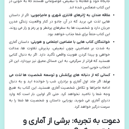
جایگاه خود و مقابله با تبعیض، موضوعاتی هستند که به خوبی در
این کتاب منعکس شده اند.
علاقه مندان به ژانرهای فانتزی شهری و ماجراجویی:
اگر از داستان
هایی لذت می برید که در آن جادو در کنار واقعیت زندگی مدرن
جریان دارد و شخصیت ها به سفرهای پرخطر و پر رمز و راز می روند،
این کتاب حتماً برای شما جذاب خواهد بود.
خوانندگان کتاب هایی با مضامین اجتماعی و هویتی:
داستان آماری
به شدت بر مضامینی چون تبعیض، پذیرش تفاوت ها، عدالت
خواهی و پیدا کردن هویت واقعی تأکید دارد. اگر به دنبال کتابی
هستید که فراتر از سرگرمی، به این مسائل عمیق نیز بپردازد، این اثر
انتخاب خوبی است.
کسانی که از دنباله های پرکشش و توسعه شخصیت ها لذت می
برند:
اگر جلد اول آماری و برادران شب را خوانده اید و به دنبال
ادامه ماجراها و تکامل شخصیت آماری هستید، این کتاب به هیچ
وجه شما را ناامید نخواهد کرد. حتی اگر اولین بار است که وارد
دنیای آماری می شوید، پویایی داستان و شخصیت ها شما را به
سرعت درگیر خواهد کرد.
دعوت به تجربه: برشی از آماری و