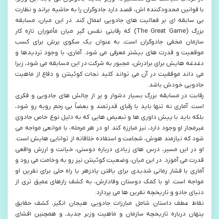
با قوانین محدودکننده اش، قصد دارد جادوگران را به حاشیه براند و نظارت
بی سابقه ای بر فعالیت های جادویی اعمال کند. در این میان، مسابقه
بزرگ (The Great Game) که رقابتی نفس گیر میان مأموران تازه کار
سازمان مخفی جادوگران است، به عنوان یک سکوی پرش برای کسب
موقعیت و قدرت های بیشتر معرفی می شود. آماری، با وجود تردیدها و
دغدغه هایش برای برادرش، مجبور به شرکت در این مسابقه می شود، زیرا
می داند موفقیت در آن می تواند کلید نجات کوئینتن و دفاع از ماهیت
جادویی خودش باشد.
رقابت در مسابقه بزرگ بسیار دشوار و پر از چالش های جادویی و فکری
است. آماری نه تنها باید با رقبای قدرتمند و بعضاً بی رحم روبه رو شود،
بلکه باید با پیش داوری ها و تبعیض هایی که به دلیل نوع خاص جادوی
غیرمجاز او وجود دارد، نیز مبارزه کند. او در هر مرحله، با موانعی مواجه می
شود که نیازمند هوش، شجاعت و استفاده خلاقانه از توانایی هایش است.
او در این مسیر، درس های زیادی درباره دوستی، خیانت و ارزش واقعی
قدرت می آموزد. در این میان، وضعیت کوئینتن نیز رو به وخامت می رود و
آماری با فشار زمانی شدیدی برای یافتن پادزهر یا راه حلی برای نفرین او
مواجه است. او با کمک دوستان وفادارش، به کشف رازهای عمیق تری از
دنیای جادو و تاریخچه نفرین ها می پردازد.
نقاط عطف داستان شامل مبارزات جادویی هیجان انگیز، کشف حقایق
پنهان درباره تاریخچه سازمان و ماهیت وزیر جدید، و همچنین افشای