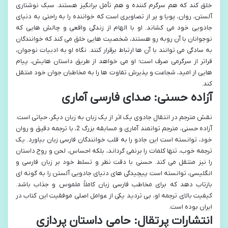
خلق کند که هم سرگرم کننده و هم تأمل برانگیز هستند. سبک نوشتاری
آلستن، روان، پویا و پر از تصاویری است که خواننده را به راحتی به دنیای
جادویی خود می کشاند. او با الهام از زندگی واقعی و چالش هایی که
نوجوانان با آن روبه رو هستند، شخصیت هایی خلق می کند که خوانندگان
به سادگی می توانند با آن ها ارتباط برقرار کنند. نگاه او به ادبیات نوجوان،
فراتر از سرگرمی صرف است؛ او می خواهد از طریق داستان هایش، پیام
هایی از امید، شجاعت و پذیرش تفاوت ها را به مخاطبان جوان خود منتقل
کند.
آزاده حسنی: صدای فارسی آماری
نقش مترجم در انتقال جادوی یک اثر از یک زبان به زبان دیگر، حیاتی است.
آزاده حسنی، مترجم توانمند آماری و مسابقه بزرگ 2، با ترجمه دقیق و روان
خود، توانسته است این جادو را به قلب خوانندگان فارسی زبان بیاورد. یک
ترجمه خوب، تنها کلمات را برنمی گرداند، بلکه احساس، لحن و روح داستان
را نیز منتقل می کند. حسنی با دقت نظر و تسلط خود بر زبان فارسی و
انگلیسی، توانسته است پیچیدگی های دنیای جادویی آلستن را به گونه ای
بازتاب دهد که برای مخاطب فارسی زبان کاملاً ملموس و جذاب باشد.
کیفیت بالای ترجمه او، بی تردید یکی از عوامل اصلی موفقیت این کتاب در
ایران بوده است.
انتشارات پرتقال: حامی داستان پردازی