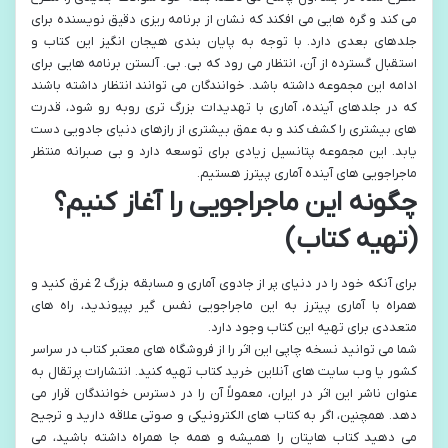
می کند و گره هایی می افکند که نشان از برنامه ریزی دقیق نویسنده برای
جلدهای بعدی دارد. با توجه به پایان بندی هیجان انگیز این کتاب و
استقبال گسترده از آن، انتظار می رود که بی. بی. آلستن برنامه هایی برای
ادامه این مجموعه داشته باشد. خوانندگان می توانند انتظار داشته باشند
که در جلدهای آینده، آماری با تهدیدات بزرگ تری روبه رو شود، قدرت
های بیشتری را کشف کند و به عمق بیشتری از رازهای دنیای جادویی دست
یابد. این مجموعه پتانسیل زیادی برای توسعه دارد و بی صبرانه منتظر
ماجراجویی های آینده آماری پیترز هستیم.
چگونه این ماجراجویی را آغاز کنیم؟
(تهیه کتاب)
برای آنکه خود را در دنیای پر از جادوی آماری و مسابقه بزرگ 2 غرق کنید و
همراه با آماری پیترز به این ماجراجویی نفس گیر بپیوندید، راه های
متعددی برای تهیه این کتاب وجود دارد.
شما می توانید نسخه چاپی این اثر را از فروشگاه های معتبر کتاب در سراسر
کشور یا وب سایت های آنلاین خرید کتاب تهیه کنید. انتشارات پرتقال به
عنوان ناشر این اثر در ایران، معمولاً آن را در دسترس خوانندگان قرار می
دهد. همچنین، اگر به کتاب های الکترونیکی و صوتی علاقه دارید و ترجیح
می دهید کتاب هایتان را همیشه و همه جا همراه داشته باشید، می