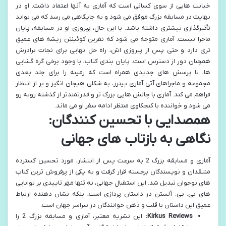
خیانت هایی از سوی کسانی است که آماری به آنها اعتماد داشت. او در
نهایت در مسابقه بزرگ موفق می شود و به جایگاهی می رسد که می تواند
تأثیرگذاری بیشتری داشته باشد. با این حال، پیروزی او در مسابقه، پایان
ماجرا نیست. آماری متوجه می شود که نفرین کوئینتن ریشه های عمیق
تری دارد و حتی پس از پیروزی اش، راه حل نهایی برای نجات برادرش
همچنان دور از دسترس است. پایان بندی کتاب، با وجود برخی گره گشایی
ها، با پرسش های جدیدی همراه است که زمینه را برای جلد بعدی
مجموعه و ماجراهای آتی آماری پیترز، به شکلی هیجان انگیز و پر از انتظار
فراهم می کند. آماری با چالش هایی بزرگ تر و قدرتمندتر از گذشته روبه رو
می شود و خواننده با کنجکاوی منتظر ادامه سفر او می ماند.
همصدایی با تحسین کنندگان:
نگاهی به بازتاب های جهانی
آماری و مسابقه بزرگ 2 به سرعت پس از انتشار، مورد تحسین گسترده
منتقدان و نویسندگان برجسته قرار گرفت و به یکی از پرفروش ترین کتاب
های نوجوان تبدیل شد. این استقبال جهانی، نه تنها مهر تاییدی بر توانایی
های بی. بی. آلستن در داستان پردازی است، بلکه نشان دهنده ارتباط
عمیق این داستان با قلب و ذهن خوانندگان در سراسر جهان است.
Kirkus Reviews:
این نشریه معتبر، آماری و مسابقه بزرگ 2 را