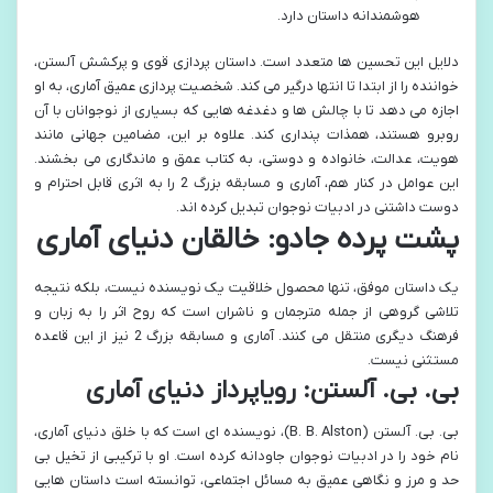
هوشمندانه داستان دارد.
دلایل این تحسین ها متعدد است. داستان پردازی قوی و پرکشش آلستن،
خواننده را از ابتدا تا انتها درگیر می کند. شخصیت پردازی عمیق آماری، به او
اجازه می دهد تا با چالش ها و دغدغه هایی که بسیاری از نوجوانان با آن
روبرو هستند، همذات پنداری کند. علاوه بر این، مضامین جهانی مانند
هویت، عدالت، خانواده و دوستی، به کتاب عمق و ماندگاری می بخشند.
این عوامل در کنار هم، آماری و مسابقه بزرگ 2 را به اثری قابل احترام و
دوست داشتنی در ادبیات نوجوان تبدیل کرده اند.
پشت پرده جادو: خالقان دنیای آماری
یک داستان موفق، تنها محصول خلاقیت یک نویسنده نیست، بلکه نتیجه
تلاشی گروهی از جمله مترجمان و ناشران است که روح اثر را به زبان و
فرهنگ دیگری منتقل می کنند. آماری و مسابقه بزرگ 2 نیز از این قاعده
مستثنی نیست.
بی. بی. آلستن: رویاپرداز دنیای آماری
بی. بی. آلستن (B. B. Alston)، نویسنده ای است که با خلق دنیای آماری،
نام خود را در ادبیات نوجوان جاودانه کرده است. او با ترکیبی از تخیل بی
حد و مرز و نگاهی عمیق به مسائل اجتماعی، توانسته است داستان هایی