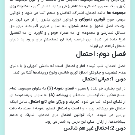
(تهی، یک عضوی، متناهی، نامتناهی) می پردازد. دانش آموز با
عملیات روی
مجموعه ها
مانند اجتماع، اشتراک، تفاضل و متمم آشنا می شود و قوانین
مهمی چون
قوانین دمورگان
و قوانین توزیع پذیری را فرا می گیرد. در
نهایت،
اصل شمول و عدم شمول
، به عنوان ابزاری قدرتمند برای حل
مسائل شمارشی و مجموعه ای، به همراه فرمول و کاربرد آن، به تفصیل
شرح داده می شود. این مباحث پایه ای مستحکم برای ورود به دنیای
احتمال فراهم می آورند.
فصل دوم: احتمال
فصل احتمال، قلب تپنده آمار و احتمال است که دانش آموزان را با دنیای
عدم قطعیت و چگونگی اندازه گیری شانس وقوع رویدادها آشنا می کند.
درس 1: مبانی احتمال
در این بخش، خواننده با مفهوم
فضای نمونه (S)
به عنوان مجموعه تمام
نتایج ممکن یک آزمایش تصادفی و
پیشامد (A)
به عنوان زیرمجموعه ای
از فضای نمونه آشنا می شود. تعریف و ویژگی های
تابع احتمال
، شامل اینکه
احتمال هر پیشامد بین ۰ و ۱ است و احتمال فضای نمونه ۱ است، به دقت
بررسی می شوند. درک
قوانین احتمال
برای اجتماع، اشتراک و متمم
پیشامدها، از ارکان اصلی این درس به شمار می رود.
درس 2: احتمال غیر هم شانس