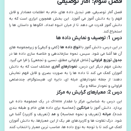
فصل سوم: آمار توصیفی
فصل آمار توصیفی، هنر تبدیل داده های خام به اطلاعات معنادار و قابل
فهم را به دانش آموز می آموزد. این بخش همچون ابزاری است که به
دانش آموز قدرت می دهد تا از میان انبوه اعداد، الگوها و داستان ها را
استخراج کند.
درس 1: توصیف و نمایش داده ها
در این درس، دانش آموز با
انواع داده ها
(کمی و کیفی) و زیرمجموعه های
آن ها آشنا می شود. سپس، نحوه سازماندهی و خلاصه سازی داده ها در
جدول توزیع فراوانی
(شامل فراوانی مطلق، نسبی و تجمعی) را فرا می گیرد.
بخش مهم دیگر این درس،
نمودارهای آماری
مختلف است که به دانش
آموزان کمک می کند تا داده ها را به صورت بصری و قابل فهم نمایش
دهند؛ از جمله نمودارهای میله ای، دایره ای، هیستوگرام، چندضلعی
فراوانی و نمودار ساقه و برگ.
درس 2: معیارهای گرایش به مرکز
این درس به شناسایی مرکز یا مقدار типиک در یک مجموعه داده می
پردازد. دانش آموز با
میانگین
(محاسبه برای داده های خام و طبقه بندی
شده)،
میانه
(تعریف و نحوه محاسبه) و
مد
(تعریف و کاربرد) آشنا می
شود. درک تفاوت ها و کاربردهای هر یک از این معیارها، به دانش آموزان
کمک می کند تا با توجه به نوع داده ها، مناسب ترین معیار را انتخاب کنند