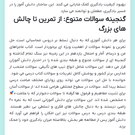
بهبود کیفیت یادگیری کمک شایانی می کنند. این ساختار، دانش آموز را در
مسیر یادگیری، مطمئن و توانمند می سازد.
گنجینه سوالات متنوع: از تمرین تا چالش
های بزرگ
برای هر دانش آموزی که به دنبال تسلط بر دروس محاسباتی است، حل
تمرین و نمونه سوالات از اهمیت ویژه ای برخوردار است. کتاب ماجراهای
من و درسام: آمار و احتمال یازدهم در این زمینه نیز سنگ تمام گذاشته و
گنجینه ای از سوالات متنوع و طبقه بندی شده را در اختیار دانش آموزان
قرار می دهد. این سوالات شامل انواع تیپ های تألیفی، سوالات منتخب از
مدارس برتر کشور و پوشش کامل تمرینات و سوالات کتاب درسی می شود.
خواننده با حل این سوالات می تواند روی زوایای مختلف مباحث درسی
تسلط پیدا کند. سوالات در سطوح مختلفی طراحی شده اند؛ از سوالات آسان
برای تثبیت مفاهیم و فرمول ها گرفته تا سوالات دشوارتر که با علامت «
» مشخص شده اند. این سوالات برای دانش آموزانی است که به نمره ۲۰
راضی نیستند و به دنبال چالش های فکری و تسلطی بی نظیر هستند.
طبقه بندی درس به درس سوالات نیز این امکان را فراهم می آورد که
دانش آموز پس از مطالعه هر بخش، بلافاصله میزان یادگیری خود را محک
بزند.