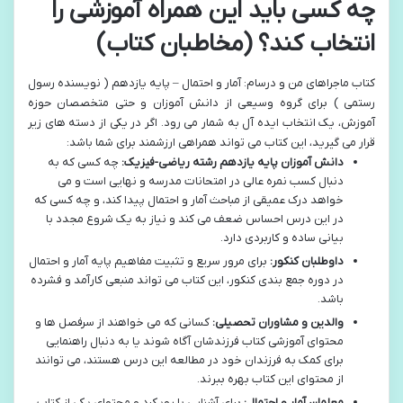
چه کسی باید این همراه آموزشی را
انتخاب کند؟ (مخاطبان کتاب)
کتاب ماجراهای من و درسام: آمار و احتمال – پایه یازدهم ( نویسنده رسول
رستمی ) برای گروه وسیعی از دانش آموزان و حتی متخصصان حوزه
آموزش، یک انتخاب ایده آل به شمار می رود. اگر در یکی از دسته های زیر
قرار می گیرید، این کتاب می تواند همراهی ارزشمند برای شما باشد:
دانش آموزان پایه یازدهم رشته ریاضی-فیزیک:
چه کسی که به
دنبال کسب نمره عالی در امتحانات مدرسه و نهایی است و می
خواهد درک عمیقی از مباحث آمار و احتمال پیدا کند، و چه کسی که
در این درس احساس ضعف می کند و نیاز به یک شروع مجدد با
بیانی ساده و کاربردی دارد.
داوطلبان کنکور:
برای مرور سریع و تثبیت مفاهیم پایه آمار و احتمال
در دوره جمع بندی کنکور، این کتاب می تواند منبعی کارآمد و فشرده
باشد.
والدین و مشاوران تحصیلی:
کسانی که می خواهند از سرفصل ها و
محتوای آموزشی کتاب فرزندشان آگاه شوند یا به دنبال راهنمایی
برای کمک به فرزندان خود در مطالعه این درس هستند، می توانند
از محتوای این کتاب بهره ببرند.
معلمان آمار و احتمال:
برای آشنایی با رویکرد و محتوای یکی از کتاب