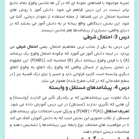
تجربه مواجهه با فضاهای نمونه ای که در آن ها شانس وقوع تمام نتایج
برابر نیست، در این درس فراهم می شود. دانش آموز با روش های
محاسبه احتمال در این فضاها، از جمله استفاده از نمودار درختی، آشنا می
شود. این بخش دیدگاهی واقع بینانه تر به دانش آموز می بخشد که در
دنیای واقعی، بسیاری از پیشامدها هم شانس نیستند.
درس 3: احتمال شرطی
این درس به یکی از جذاب ترین مفاهیم احتمال، یعنی
احتمال شرطی
می
پردازد. در اینجا دانش آموز می آموزد که چگونه احتمال وقوع یک پیشامد
(A) را با فرض وقوع پیشامد دیگر (B) محاسبه کند (P(A|B)). این مفهوم
در تحلیل بسیاری از مسائل واقعی که وقوع یک اتفاق به وقوع اتفاق
دیگری وابسته است، کاربرد فراوانی دارد و مسیر را برای درک قضیه بیز (در
سطح مقدماتی که در کتاب مطرح شده) هموار می سازد.
درس 4: پیشامدهای مستقل و وابسته
درک تفاوت بین پیشامدهایی که بر یکدیگر تأثیر می گذارند (وابسته) و
آن هایی که تأثیری ندارند (مستقل) در این درس آموزش داده می شود.
تعریف استقلال
(P(A|B) = P(A)) و ویژگی ضرب احتمالات برای پیشامدهای
مستقل، از نکات محوری این بخش است که به دانش آموزان کمک می کند
تا در موقعیت های مختلف، نوع رابطه بین پیشامدها را تشخیص دهند و
محاسبات درستی انجام دهند.