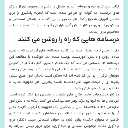
کتاب ماجراهای من و درسام: آمار و احتمال یازدهم با مجموعه ای از ویژگی
های برجسته، به گونه ای طراحی شده است که تجربه یادگیری را برای
دانش آموزان متحول کند. هر بخش از این کتاب، با هدفی مشخص و
رویکردی کاربردی، در کنار دانش آموز قرار می گیرد تا او را در مسیر تسلط بر
مفاهیم یاری رساند.
درسنامه هایی که راه را روشن می کنند
یکی از مهم ترین بخش های این کتاب، درسنامه های آن است که با لحنی
ساده، روان و دانش آموزپسند نوشته شده اند. خواننده با مطالعه این
درسنامه ها احساس می کند که یک معلم دلسوز، گام به گام در کنارش
نشسته و پیچیده ترین مفاهیم را با بیانی شیوا برایش توضیح می دهد.
مولفان فرض را بر این گذاشته اند که ممکن است دانش آموز هیچ پیش
زمینه ای از مبحث مورد نظر نداشته باشد؛ بنابراین، هر مفهوم جدید با
دقت و از پایه تشریح می شود.
در کنار توضیحات جامع، مثال های متعدد و متنوعی نیز ارائه شده است.
این مثال ها نه تنها به درک بهتر مطالب کمک می کنند، بلکه به دانش آموز
اجازه می دهند بلافاصله پس از یادگیری یک مفهوم یا فرمول، کاربرد عملی
آن را ببینند و به این ترتیب، مطالب در ذهنشان تثبیت شود. کادرهای
خاصی با عنوان «نکته» برای اشاره به موارد امتحانی مهم، «تذکر» برای
یادآوری نکات فراموش نشدنی و «یادآوری» برای مرور پیش نیازها، به