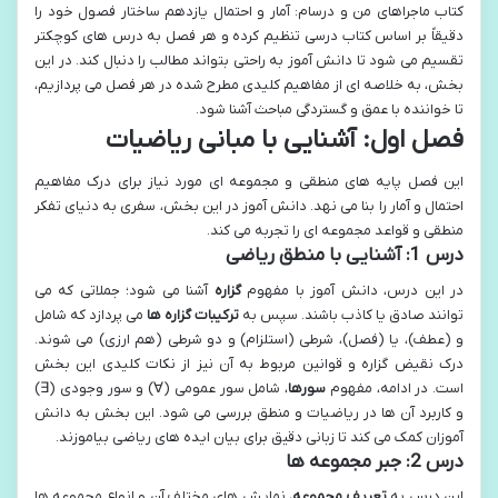
کتاب ماجراهای من و درسام: آمار و احتمال یازدهم ساختار فصول خود را
دقیقاً بر اساس کتاب درسی تنظیم کرده و هر فصل به درس های کوچکتر
تقسیم می شود تا دانش آموز به راحتی بتواند مطالب را دنبال کند. در این
بخش، به خلاصه ای از مفاهیم کلیدی مطرح شده در هر فصل می پردازیم،
تا خواننده با عمق و گستردگی مباحث آشنا شود.
فصل اول: آشنایی با مبانی ریاضیات
این فصل پایه های منطقی و مجموعه ای مورد نیاز برای درک مفاهیم
احتمال و آمار را بنا می نهد. دانش آموز در این بخش، سفری به دنیای تفکر
منطقی و قواعد مجموعه ای را تجربه می کند.
درس 1: آشنایی با منطق ریاضی
در این درس، دانش آموز با مفهوم
گزاره
آشنا می شود؛ جملاتی که می
توانند صادق یا کاذب باشند. سپس به
ترکیبات گزاره ها
می پردازد که شامل
و (عطف)، یا (فصل)، شرطی (استلزام) و دو شرطی (هم ارزی) می شوند.
درک نقیض گزاره و قوانین مربوط به آن نیز از نکات کلیدی این بخش
است. در ادامه، مفهوم
سورها
، شامل سور عمومی (∀) و سور وجودی (∃)
و کاربرد آن ها در ریاضیات و منطق بررسی می شود. این بخش به دانش
آموزان کمک می کند تا زبانی دقیق برای بیان ایده های ریاضی بیاموزند.
درس 2: جبر مجموعه ها
این درس به
تعریف مجموعه
، نمایش های مختلف آن و انواع مجموعه ها