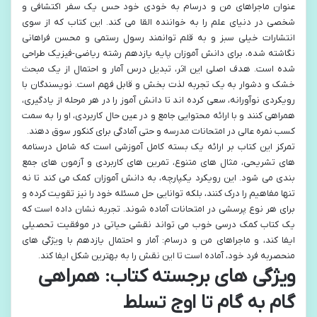
عنوان ماجراهای من و درسام به خودی خود حس یک سفر اکتشافی و
شخصی در دنیای علم را به خواننده القا می کند. این کتاب که از سوی
انتشارات خیلی سبز و به قلم توانمند رسول رستمی و محسن فراهانی
نگاشته شده، برای دانش آموزان پایه یازدهم رشته ریاضی-فیزیک طراحی
شده است. هدف اصلی این اثر، تبدیل درس آمار و احتمال از یک مبحث
خشک و دشوار به یک تجربه لذت بخش و قابل فهم است. نویسندگان با
رویکردی نوآورانه، سعی کرده اند تا دانش آموز را در هر مرحله از یادگیری،
همراهی کنند و با ارائه محتوایی جامع و در عین حال کاربردی، او را به سمت
کسب نمره عالی در امتحانات مدرسه و حتی آمادگی برای کنکور سوق دهند.
تمرکز این کتاب بر ارائه یک بسته کامل آموزشی است که شامل درسنامه
های تشریحی، مثال های متنوع، تمرین های کاربردی و آزمون های جمع
بندی می شود. این رویکرد یکپارچه، به دانش آموزان کمک می کند تا نه
تنها مفاهیم را درک کنند، بلکه توانایی حل مسئله خود را نیز تقویت کرده و
برای هر نوع پرسشی در امتحانات آماده شوند. تجربه نشان داده است که
یک کتاب کمک درسی خوب می تواند نقشی حیاتی در موفقیت تحصیلی
ایفا کند، و ماجراهای من و درسام: آمار و احتمال یازدهم با ویژگی های
منحصربه فرد خود، آماده است تا این نقش را به بهترین شکل ایفا کند.
ویژگی های برجسته کتاب: همراهی
گام به گام تا اوج تسلط