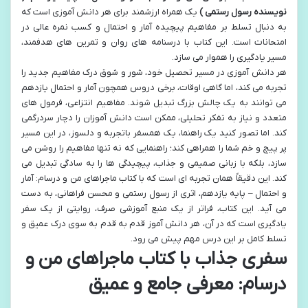
نویسنده رسول رستمی )
یک همراه ارزشمند برای هر دانش آموزی است که
به دنبال تسلط بر مفاهیم پیچیده آمار و احتمال و کسب نمره عالی در
امتحانات است. این کتاب با درسنامه های روان و تمرین های هدفمند،
مسیر یادگیری را هموار می سازد.
هر دانش آموزی در مسیر تحصیل خود، شور و شوق درک مفاهیم جدید را
تجربه می کند، اما گاهی اوقات، برخی دروس همچون آمار و احتمال یازدهم
می توانند به یک چالش بزرگ تبدیل شوند. مفاهیم انتزاعی، فرمول های
متعدد و نیاز به تفکر تحلیلی، ممکن است دانش آموزان را دچار سردرگمی
کند. اما تصور کنید یک راهنما، یک همسفر باتجربه و دلسوز، در این مسیر
پر پیچ و خم شما را همراهی کند؛ راهنمایی که نه تنها مفاهیم را روشن می
سازد، بلکه با زبانی صمیمی و جذاب، پیچیدگی ها را به سادگی تبدیل می
کند. این دقیقاً همان تجربه ای است که با کتاب ماجراهای من و درسام: آمار
و احتمال – پایه یازدهم، اثری از رسول رستمی و محسن فراهانی، به دست
می آید. این کتاب، فراتر از یک منبع آموزشی صرف، روایتی از یک سفر
یادگیری است که در آن، هر دانش آموز قدم به قدم به سوی درک عمیق و
تسلط کامل بر این درس مهم پیش می رود.
سفری جذاب با کتاب ماجراهای من و
درسام: معرفی جامع و عمیق