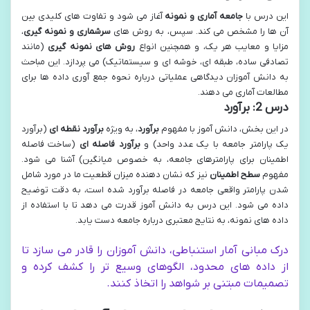
این درس با
جامعه آماری و نمونه
آغاز می شود و تفاوت های کلیدی بین
آن ها را مشخص می کند. سپس، به روش های
سرشماری و نمونه گیری
،
مزایا و معایب هر یک، و همچنین انواع
روش های نمونه گیری
(مانند
تصادفی ساده، طبقه ای، خوشه ای و سیستماتیک) می پردازد. این مباحث
به دانش آموزان دیدگاهی عملیاتی درباره نحوه جمع آوری داده ها برای
مطالعات آماری می دهند.
درس 2: برآورد
در این بخش، دانش آموز با مفهوم
برآورد
، به ویژه
برآورد نقطه ای
(برآورد
یک پارامتر جامعه با یک عدد واحد) و
برآورد فاصله ای
(ساخت فاصله
اطمینان برای پارامترهای جامعه، به خصوص میانگین) آشنا می شود.
مفهوم
سطح اطمینان
نیز که نشان دهنده میزان قطعیت ما در مورد شامل
شدن پارامتر واقعی جامعه در فاصله برآورد شده است، به دقت توضیح
داده می شود. این درس به دانش آموز قدرت می دهد تا با استفاده از
داده های نمونه، به نتایج معتبری درباره جامعه دست یابد.
درک مبانی آمار استنباطی، دانش آموزان را قادر می سازد تا
از داده های محدود، الگوهای وسیع تر را کشف کرده و
تصمیمات مبتنی بر شواهد را اتخاذ کنند.