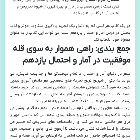
های کمک درسی محبوب در بازار و بهره گیری از شیوه تدریس و
تمرین آن در کلاس های خود.
در یک کلام، هر کسی که به دنبال یک تجربه یادگیری متفاوت، موثر و لذت
بخش در درس آمار و احتمال یازدهم است، می تواند این کتاب را به عنوان
همراه خود انتخاب کند.
جمع بندی: راهی هموار به سوی قله
موفقیت در آمار و احتمال یازدهم
سفر در دنیای آمار و احتمال، با تمام پیچیدگی ها و جذابیت هایش، می
تواند به یکی از شیرین ترین تجربه های تحصیلی هر دانش آموزی تبدیل
شود؛ به شرط آنکه همراهی شایسته و راهنمایی مطمئن در کنار خود داشته
باشد. کتاب ماجراهای من و درسام: آمار و احتمال – پایه یازدهم اثر رسول
رستمی و محسن فراهانی، دقیقاً همین نقش را ایفا می کند.
از درسنامه های روان و قابل فهمش که مفاهیم را قدم به قدم روشن می
سازد، تا گنجینه سوالات متنوع و طبقه بندی شده اش که دانش آموز را
برای هر چالشی آماده می کند، و از پاسخنامه های تشریحی که مسیر حل
مسئله را کاملاً شفاف نشان می دهد، تا آزمون های جامع و ضمیمه مرور
سریع که اطمینان خاطر را در شب امتحان به ارمغان می آورد؛ همه و همه