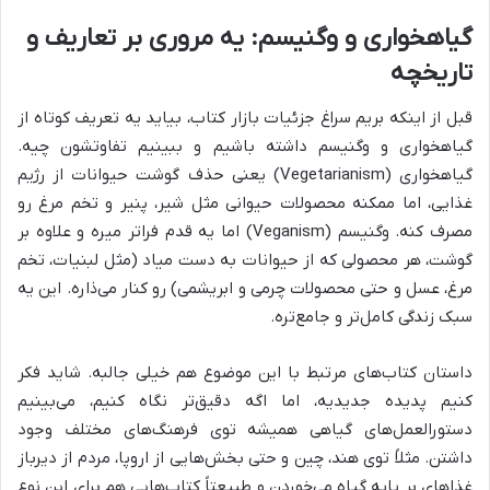
گیاهخواری و وگنیسم: یه مروری بر تعاریف و
تاریخچه
قبل از اینکه بریم سراغ جزئیات بازار کتاب، بیاید یه تعریف کوتاه از
گیاهخواری و وگنیسم داشته باشیم و ببینیم تفاوتشون چیه.
گیاهخواری (Vegetarianism) یعنی حذف گوشت حیوانات از رژیم
غذایی، اما ممکنه محصولات حیوانی مثل شیر، پنیر و تخم مرغ رو
مصرف کنه. وگنیسم (Veganism) اما یه قدم فراتر میره و علاوه بر
گوشت، هر محصولی که از حیوانات به دست میاد (مثل لبنیات، تخم
مرغ، عسل و حتی محصولات چرمی و ابریشمی) رو کنار می‌ذاره. این یه
سبک زندگی کامل‌تر و جامع‌تره.
داستان کتاب‌های مرتبط با این موضوع هم خیلی جالبه. شاید فکر
کنیم پدیده جدیدیه، اما اگه دقیق‌تر نگاه کنیم، می‌بینیم
دستورالعمل‌های گیاهی همیشه توی فرهنگ‌های مختلف وجود
داشتن. مثلاً توی هند، چین و حتی بخش‌هایی از اروپا، مردم از دیرباز
غذاهای بر پایه گیاه می‌خوردن و طبیعتاً کتاب‌هایی هم برای این نوع