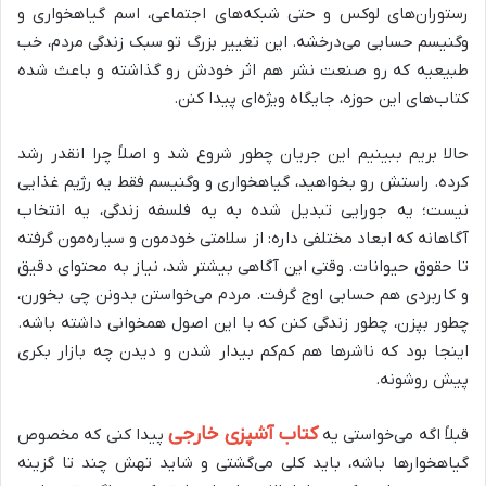
رستوران‌های لوکس و حتی شبکه‌های اجتماعی، اسم گیاهخواری و
وگنیسم حسابی می‌درخشه. این تغییر بزرگ تو سبک زندگی مردم، خب
طبیعیه که رو صنعت نشر هم اثر خودش رو گذاشته و باعث شده
کتاب‌های این حوزه، جایگاه ویژه‌ای پیدا کنن.
حالا بریم ببینیم این جریان چطور شروع شد و اصلاً چرا انقدر رشد
کرده. راستش رو بخواهید، گیاهخواری و وگنیسم فقط یه رژیم غذایی
نیست؛ یه جورایی تبدیل شده به یه فلسفه زندگی، یه انتخاب
آگاهانه که ابعاد مختلفی داره: از سلامتی خودمون و سیاره‌مون گرفته
تا حقوق حیوانات. وقتی این آگاهی بیشتر شد، نیاز به محتوای دقیق
و کاربردی هم حسابی اوج گرفت. مردم می‌خواستن بدونن چی بخورن،
چطور بپزن، چطور زندگی کنن که با این اصول همخوانی داشته باشه.
اینجا بود که ناشرها هم کم‌کم بیدار شدن و دیدن چه بازار بکری
پیش روشونه.
کتاب آشپزی خارجی
قبلاً اگه می‌خواستی یه
پیدا کنی که مخصوص
گیاهخوارها باشه، باید کلی می‌گشتی و شاید تهش چند تا گزینه