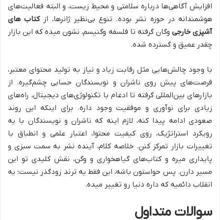
افزایش آگاهی‌ها درباره سلامتی و محیط زیست، و البته فعالیت‌های
هوشمندانه در حوزه نشر بوده. تنوع بی‌نظیر ژانرها، از
کتاب های
آشپزی خارجی
وگان گرفته تا فلسفه وگنیسم، نشون میده که این بازار
چقدر عمیق و گسترده شده.
با وجود چالش‌هایی مثل رقابت زیاد و نیاز به تولید محتوای معتبر،
فرصت‌های پیش روی ناشران و نویسندگان حسابی چشم‌گیره. از
بازارهای بین‌المللی گرفته تا ادغام با تکنولوژی‌های دیجیتال، راه‌های
زیادی برای نوآوری و موفقیت وجود داره. برای اینکه این روند
صعودی ادامه پیدا کنه، لازم اینه که ناشران و نویسندگان با یه
رویکرد استراتژیک، روی کیفیت محتوا، اعتبار علمی و انطباق با
تغییرات بازار تمرکز کنن. خلاصه کلام، آینده نشر به سمت سبزی و
پایداری میره و کتاب‌های گیاهخواری و وگن، نقش کلیدی تو این
مسیر دارن. پس حواستون باشه، این فقط یه ترند زودگذر نیست؛ یه
انقلاب دائمیه که داره دنیا رو تغییر میده.
سوالات متداول