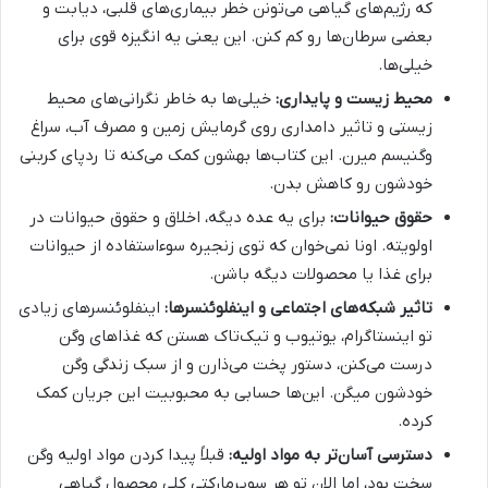
که رژیم‌های گیاهی می‌تونن خطر بیماری‌های قلبی، دیابت و
بعضی سرطان‌ها رو کم کنن. این یعنی یه انگیزه قوی برای
خیلی‌ها.
محیط زیست و پایداری:
خیلی‌ها به خاطر نگرانی‌های محیط
زیستی و تاثیر دامداری روی گرمایش زمین و مصرف آب، سراغ
وگنیسم میرن. این کتاب‌ها بهشون کمک می‌کنه تا ردپای کربنی
خودشون رو کاهش بدن.
حقوق حیوانات:
برای یه عده دیگه، اخلاق و حقوق حیوانات در
اولویته. اونا نمی‌خوان که توی زنجیره سوءاستفاده از حیوانات
برای غذا یا محصولات دیگه باشن.
تاثیر شبکه‌های اجتماعی و اینفلوئنسرها:
اینفلوئنسرهای زیادی
تو اینستاگرام، یوتیوب و تیک‌تاک هستن که غذاهای وگن
درست می‌کنن، دستور پخت می‌ذارن و از سبک زندگی وگن
خودشون میگن. این‌ها حسابی به محبوبیت این جریان کمک
کرده.
دسترسی آسان‌تر به مواد اولیه:
قبلاً پیدا کردن مواد اولیه وگن
سخت بود، اما الان تو هر سوپرمارکتی کلی محصول گیاهی