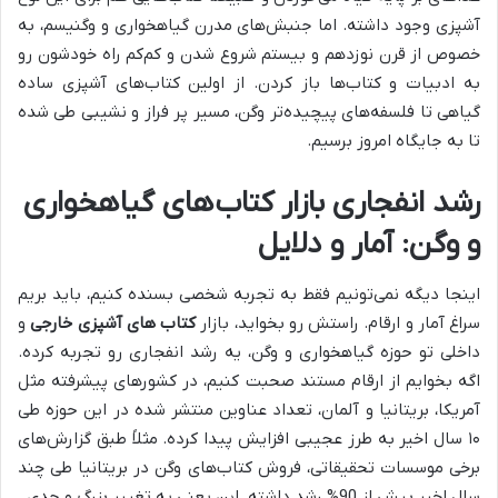
آشپزی وجود داشته. اما جنبش‌های مدرن گیاهخواری و وگنیسم، به
خصوص از قرن نوزدهم و بیستم شروع شدن و کم‌کم راه خودشون رو
به ادبیات و کتاب‌ها باز کردن. از اولین کتاب‌های آشپزی ساده
گیاهی تا فلسفه‌های پیچیده‌تر وگن، مسیر پر فراز و نشیبی طی شده
تا به جایگاه امروز برسیم.
رشد انفجاری بازار کتاب‌های گیاهخواری
و وگن: آمار و دلایل
اینجا دیگه نمی‌تونیم فقط به تجربه شخصی بسنده کنیم، باید بریم
سراغ آمار و ارقام. راستش رو بخواید، بازار
کتاب های آشپزی خارجی
و
داخلی تو حوزه گیاهخواری و وگن، یه رشد انفجاری رو تجربه کرده.
اگه بخوایم از ارقام مستند صحبت کنیم، در کشورهای پیشرفته مثل
آمریکا، بریتانیا و آلمان، تعداد عناوین منتشر شده در این حوزه طی
۱۰ سال اخیر به طرز عجیبی افزایش پیدا کرده. مثلاً طبق گزارش‌های
برخی موسسات تحقیقاتی، فروش کتاب‌های وگن در بریتانیا طی چند
سال اخیر بیش از 90% رشد داشته. این یعنی یه تغییر بزرگ و جدی.