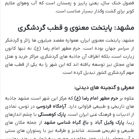
فصول خنک سال، یعنی پاییز و زمستان است که آب وهوای ملایم
کویر برای گشت وگذار بسیار مناسب است.
مشهد: پایتخت معنوی و قطب گردشگری
مشهد، پایتخت معنوی ایران، همواره مقصد میلیون ها زائر و گردشگر
از سراسر جهان بوده است. حرم مطهر امام رضا (ع)، نه تنها کانون
زیارت است، بلکه اطراف آن جاذبه های گردشگری، مراکز خرید و هتل
های مجلل نیز توسعه یافته اند که این شهر را به یکی از قطب های
مهم گردشگری کشور تبدیل کرده است.
معرفی و گنجینه های دیدنی:
علاوه بر
حرم مطهر امام رضا (ع)
که مرکز این شهر است، مشهد جاذبه
های تاریخی و طبیعی فراوانی دارد.
آرامگاه فردوسی
در توس، نمادی
از ادبیات و فرهنگ غنی ایران است.
پارک کوهسنگی
با چشم اندازهای
زیبا،
پارک وکیل آباد
و
باغ گیاه شناسی مشهد
از جمله مکان های
طبیعی و تفریحی هستند. شاندیز و طرقبه نیز با رستوران های سنتی
و آب وهوای دلپذیر خود، مقاصدی محبوب به شمار می روند. بهترین