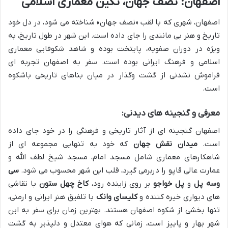
اصفهان: نصف جهان، نگین معماری اسلامی
اصفهان، شهری که با لقب «نصف جهان» شناخته می شود، در دل خود
تاریخ و هنر بی مانندی را جای داده است. این شهر در طول تاریخ، به
ویژه در دوران صفویه، پایتخت بوده و شاهد شکوفایی معماری
اسلامی و فرهنگ ایرانی بوده است. سفر به اصفهان تجربه ای
فراموش نشدنی از گشت وگذار در میان بناهای تاریخی باشکوه
است.
معرفی و گنجینه های دیدنی:
اصفهان گنجینه ای از آثار تاریخی و فرهنگی را در خود جای داده
است.
میدان نقش جهان
که خود به تنهایی مجموعه ای از
شاهکارهای معماری شامل مسجد امام، مسجد شیخ لطف الله و
عمارت عالی قاپو را دربرمی گیرد، قلب این شهر محسوب می شود.
سی
وسه پل
و
پل خواجو
بر روی زاینده رود،
کاخ چهل ستون
با نقاشی
های دیواری خیره کننده و
کلیسای وانک
با تلفیق هنر ایرانی و ارمنی،
تنها بخشی از شکوه اصفهان هستند. بهترین زمان برای سفر به این
شهر بهار و پاییز است، زمانی که هوای معتدل و دلپذیر به گشت