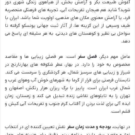
آغوش طبیعت بکر و آرامش بخش، از هیاهوی زندگی شهری دور
شوید؟ شاید هم هیجان تفریحات آبی، تجربه های فرهنگی منحصربه
فرد، یا آرامش معنوی مکان های مذهبی، اولویت شما باشد. ایران با
طیف وسیعی از این گزینه ها، از آثار ثبت جهانی یونسکو گرفته تا
سواحل بی نظیر و کوهستان های دیدنی، به هر سلیقه ای پاسخ می
دهد.
عامل مهم دیگر،
فصل سفر
است. هر فصلی زیبایی ها و مقاصد
مخصوص به خود را دارد. در بهار، عطر شکوفه های بهارنارنج در
شیراز و زیبایی های سرسبز شمال، هر گردشگری را سرمست می کند.
تابستان فرصتی برای فرار از گرما به شهرهای خوش آب وهوای غرب و
شمال غرب ایران است. پاییز با برگ ریزان هزار رنگش، اصفهان و
تهران را به تابلوهای نقاشی زنده تبدیل می کند و زمستان، زمان
ایده آلی برای لذت بردن از آفتاب گرم جنوب و تفریحات آبی کیش و
قشم است.
در نهایت،
بودجه و مدت زمان سفر
نقش تعیین کننده ای در انتخاب
نوع و مقصد سفر دارند. برنامه ریزی دقیق برای هزینه های حمل