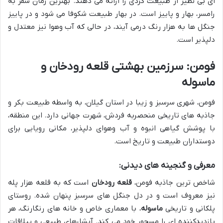
ای بی نظیر از طبیعت گردی را ارائه می دهند. بهترین زمان سفر به
رامسر، بهار و پاییز است. در بهار طبیعت شکوفا می شود و در پاییز
جنگل ها به هزار رنگ درمی آیند، در حالی که آب وهوا نیز معتدل و
دلپذیر است.
فومن: سرزمین بهشتی قلعه رودخان و
ماسوله
فومن، شهری سرسبز و زیبا در استان گیلان، به واسطه طبیعت بکر و
جاذبه های تاریخی منحصربه فردش، شهرت جهانی دارد. این منطقه،
با پوشش گیاهی انبوه و آب وهوای دلپذیر، مکانی رویایی برای
دوستداران طبیعت و تاریخ است.
معرفی و گنجینه های دیدنی:
شاخص ترین جاذبه فومن،
قلعه رودخان
است که به قلعه هزار پله
نیز معروف است و در دل جنگل های سرسبز پنهان شده. روستای
پلکانی و تاریخی
ماسوله
، با معماری خاص و خانه های رنگارنگ، هر
بازدیدکننده ای را مسحور خود می کند. آبشارهای طبیعی و ییلاقات