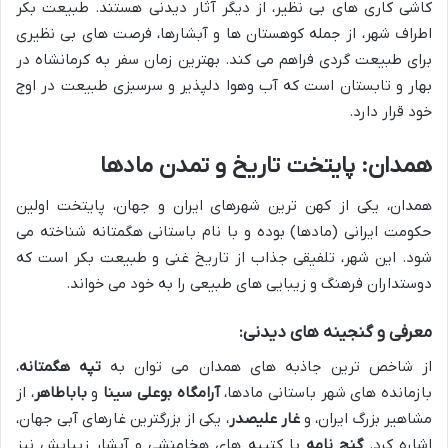
کاشی کاری های بی نظیر، از دیگر آثار دیدنی هستند. طبیعت بکر
اطراف شهر، از جمله کوهستان ها و آبشارها، فرصت های بی نظیری
برای طبیعت گردی فراهم می کند. بهترین زمان سفر به کرمانشاه در
بهار و تابستان است که آب وهوا دلپذیر و سرسبزی طبیعت در اوج
خود قرار دارد.
همدان: پایتخت تاریخ و تمدن مادها
همدان، یکی از کهن ترین شهرهای ایران و جهان، پایتخت اولین
حکومت ایرانی (مادها) بوده و با نام باستانی هگمتانه شناخته می
شود. این شهر، تلفیقی جذاب از تاریخ غنی و طبیعت بکر است که
دوستداران فرهنگ و زیبایی های طبیعی را به خود می خواند.
معرفی و گنجینه های دیدنی:
از شاخص ترین جاذبه های همدان می توان به
تپه هگمتانه
،
بازمانده های شهر باستانی مادها،
آرامگاه بوعلی سینا
و
باباطاهر
، از
مشاهیر بزرگ ایران، و
غار علیصدر
، یکی از بزرگترین غارهای آبی جهان،
اشاره کرد.
گنج نامه
با کتیبه های هخامنشی و آبشار زیبایش نیز