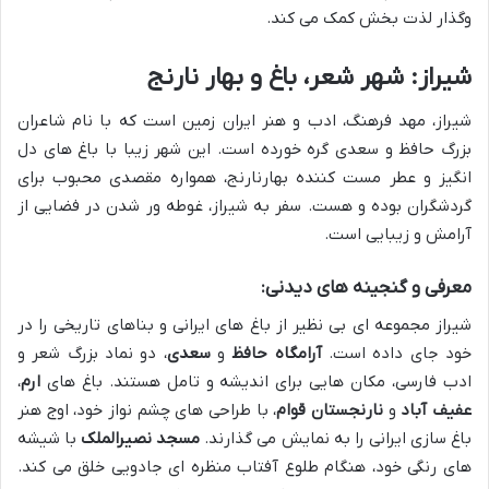
وگذار لذت بخش کمک می کند.
شیراز: شهر شعر، باغ و بهار نارنج
شیراز، مهد فرهنگ، ادب و هنر ایران زمین است که با نام شاعران
بزرگ حافظ و سعدی گره خورده است. این شهر زیبا با باغ های دل
انگیز و عطر مست کننده بهارنارنج، همواره مقصدی محبوب برای
گردشگران بوده و هست. سفر به شیراز، غوطه ور شدن در فضایی از
آرامش و زیبایی است.
معرفی و گنجینه های دیدنی:
شیراز مجموعه ای بی نظیر از باغ های ایرانی و بناهای تاریخی را در
خود جای داده است.
آرامگاه حافظ
و
سعدی
، دو نماد بزرگ شعر و
ادب فارسی، مکان هایی برای اندیشه و تامل هستند. باغ های
ارم
،
عفیف آباد
و
نارنجستان قوام
، با طراحی های چشم نواز خود، اوج هنر
باغ سازی ایرانی را به نمایش می گذارند.
مسجد نصیرالملک
با شیشه
های رنگی خود، هنگام طلوع آفتاب منظره ای جادویی خلق می کند.