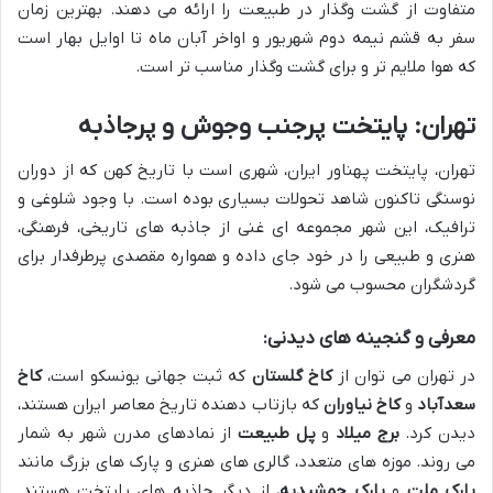
متفاوت از گشت وگذار در طبیعت را ارائه می دهند. بهترین زمان
سفر به قشم نیمه دوم شهریور و اواخر آبان ماه تا اوایل بهار است
که هوا ملایم تر و برای گشت وگذار مناسب تر است.
تهران: پایتخت پرجنب وجوش و پرجاذبه
تهران، پایتخت پهناور ایران، شهری است با تاریخ کهن که از دوران
نوسنگی تاکنون شاهد تحولات بسیاری بوده است. با وجود شلوغی و
ترافیک، این شهر مجموعه ای غنی از جاذبه های تاریخی، فرهنگی،
هنری و طبیعی را در خود جای داده و همواره مقصدی پرطرفدار برای
گردشگران محسوب می شود.
معرفی و گنجینه های دیدنی:
در تهران می توان از
کاخ گلستان
که ثبت جهانی یونسکو است،
کاخ
سعدآباد
و
کاخ نیاوران
که بازتاب دهنده تاریخ معاصر ایران هستند،
دیدن کرد.
برج میلاد
و
پل طبیعت
از نمادهای مدرن شهر به شمار
می روند. موزه های متعدد، گالری های هنری و پارک های بزرگ مانند
پارک ملت
و
پارک جمشیدیه
، از دیگر جاذبه های پایتخت هستند.