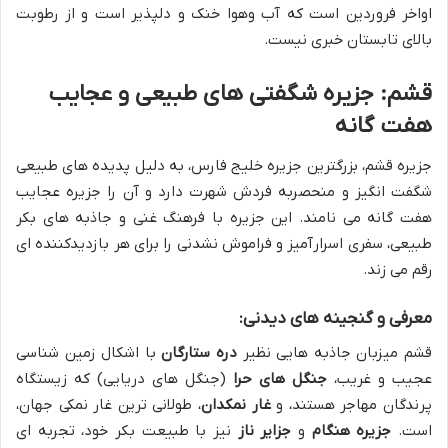
اواخر فروردین است که آب وهوا خنک و دلپذیر است و از رطوبت
بالای تابستان خبری نیست.
قشم: جزیره شگفتی های طبیعی و عجایب
هفت گانه
جزیره قشم، بزرگترین جزیره خلیج فارس، به دلیل پدیده های طبیعی
شگفت انگیز و منحصربه فردش شهرت دارد و آن را جزیره عجایب
هفت گانه می نامند. این جزیره با فرهنگ غنی و جاذبه های بکر
طبیعی، سفری اسرارآمیز و فراموش نشدنی را برای هر بازدیدکننده ای
رقم می زند.
معرفی و گنجینه های دیدنی:
قشم میزبان جاذبه هایی نظیر
دره ستارگان
با اشکال زمین شناسی
عجیب و غریب،
جنگل های حرا
(جنگل های دریایی) که زیستگاه
پرندگان مهاجر هستند، و
غار نمکدان
، طولانی ترین غار نمکی جهان،
است.
جزیره هنگام
و
جزایر ناز
نیز با طبیعت بکر خود، تجربه ای