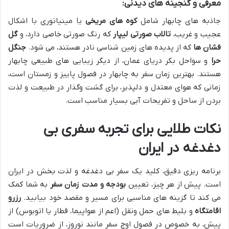
معرفی و گنجینه های دیدنی:
جاذبه های چابهار شامل
کوه های مریخی
یا مینیاتوری با اشکال
عجیب و غریب،
تالاب صورتی لیپار
که رنگ صورتی خاصی دارد، و
گل
فشان ها
که از پدیده های زمین شناسی نادر هستند، می شود.
جنگل
حرا
و سواحل بکر دریای عمان، از دیگر زیبایی های طبیعی چابهار
هستند. بهترین زمان سفر به چابهار در فصول پاییز و زمستان است،
زمانی که هوای معتدل و دلپذیر، برای گشت وگذار در طبیعت و لذت
بردن از ساحل و تفریحات آبی بسیار مناسب است.
نکات طلایی برای تجربه سفری بی
دغدغه در ایران
برنامه ریزی دقیق، کلید یک سفر بی دغدغه و لذت بخش در ایران
است. پیش از هر چیز، تعیین
بودجه و مدت زمان سفر
به شما کمک
می کند تا گزینه های مناسبی برای مسیر و مقصد خود بیابید.
رزرو
اقامتگاه
و بلیط های حمل ونقل (اعم از هواپیما، قطار یا اتوبوس) از
پیش، به خصوص در فصول اوج سفر مانند نوروز، از ضروریات است