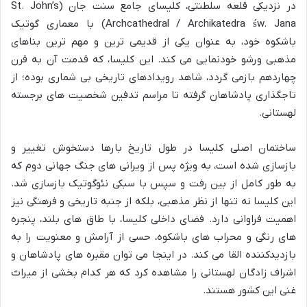
در نزدیکی قلعه سلطنتی، کلیسای جامع سنت جان (St. John’s
Archcathedral / Archikatedra św. Jana) با معماری گوتیک
باشکوه خود، به عنوان یکی از قدیمی ترین و مهم ترین بناهای
مذهبی ورشو خودنمایی می کند. این کلیسا، که قدمت آن به قرن
چهاردهم بازمی گردد، شاهد رویدادهای تاریخی بی شماری بوده؛ از
تاجگذاری پادشاهان گرفته تا مراسم تدفین شخصیت های برجسته
لهستانی.
ساختمان اصلی کلیسا در طول تاریخ بارها دستخوش تغییر و
بازسازی شده است، به ویژه پس از ویرانی های جنگ جهانی دوم که
به طور کامل از بین رفت و سپس با سبکی نئوگوتیک بازسازی شد.
این کلیسا نه تنها از نظر مذهبی، بلکه از جنبه تاریخی و فرهنگی نیز
اهمیت فراوانی دارد. فضای داخلی کلیسا، با طاق های بلند، پنجره
های رنگی و محراب های باشکوه، حسی از آرامش و معنویت را به
بازدیدکننده القا می کند. در اینجا می توان مقبره های پادشاهان و
اشراف زادگان لهستانی را مشاهده کرد که هر کدام بخشی از میراث
غنی این کشور هستند.