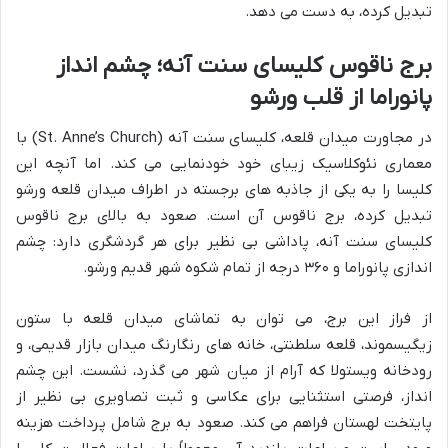
تبدیل کرده، به دست می دهد.
برج ناقوس کلیسای سنت آنه؛ چشم انداز
پانوراما از قلب ورشو
در مجاورت میدان قلعه، کلیسای سنت آنه (St. Anne’s Church) با
معماری نئوکلاسیک زیبای خود خودنمایی می کند. اما آنچه این
کلیسا را به یکی از جاذبه های برجسته در اطراف میدان قلعه ورشو
تبدیل کرده، برج ناقوس آن است. صعود به بالای برج ناقوس
کلیسای سنت آنه، پاداشی بی نظیر برای هر گردشگری دارد: چشم
اندازی پانوراما و ۳۶۰ درجه از تمام شکوه شهر قدیم ورشو.
از فراز این برج، می توان به تماشای میدان قلعه با ستون
زیگیسموند، قلعه سلطنتی، خانه های رنگارنگ میدان بازار قدیمی، و
رودخانه ویستولا که آرام از میان شهر می گذرد، نشست. این چشم
انداز، فرصتی استثنایی برای عکاسی و ثبت تصاویری بی نظیر از
پایتخت لهستان فراهم می کند. صعود به برج شامل پرداخت هزینه