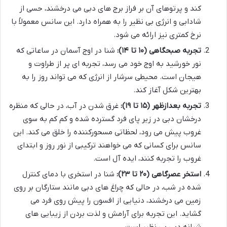
کند و پرتوهای آن بر فراز برج های دبی می درخشند، حسی از
شادابی و انرژی بی نظیر را به همراه دارد. این سانس معمولاً با
نرخ کمتری نیز ارائه می شود.
تجربه صبحگاهی (۱۰ تا ۱۴):
شنا در اوج آسمان در ساعاتی که
نور خورشید به اوج خود می رسد، تجربه ای پر از طراوت و
هیجان است. محیطی سرشار از انرژی که می تواند روز را به
بهترین شکل آغاز کند.
تجربه بعدازظهر (۱۵ تا ۱۹):
غرق شدن در آب، در حالی که منظره
درخشان دبی در زیر پای فرد گسترده شده و کم کم به سوی
غروب پیش می رود، لحظاتی مسحورکننده را خلق می کند. این
سانس برای کسانی که می خواهند ترکیبی از نور روز و ابتدای
غروب را تجربه کنند، ایده آل است.
استخر عصرگاهی (۲۰ تا ۲۳):
شنا در استخری با دمای کنترل
شده در شب، در حالی که چراغ های دبی مانند ستارگان بر روی
زمین می درخشند، دنیایی از افسون را پیش روی فرد می
گشاید. این تجربه برای آرامش و لذت بردن از زیبایی های
شبانه دبی بی نظیر است.