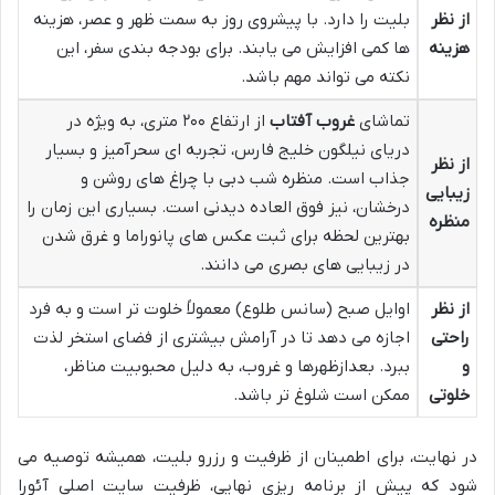
از نظر
بلیت را دارد. با پیشروی روز به سمت ظهر و عصر، هزینه
هزینه
ها کمی افزایش می یابند. برای بودجه بندی سفر، این
نکته می تواند مهم باشد.
تماشای
غروب آفتاب
از ارتفاع ۲۰۰ متری، به ویژه در
دریای نیلگون خلیج فارس، تجربه ای سحرآمیز و بسیار
از نظر
جذاب است. منظره شب دبی با چراغ های روشن و
زیبایی
درخشان، نیز فوق العاده دیدنی است. بسیاری این زمان را
منظره
بهترین لحظه برای ثبت عکس های پانوراما و غرق شدن
در زیبایی های بصری می دانند.
از نظر
اوایل صبح (سانس طلوع) معمولاً خلوت تر است و به فرد
راحتی
اجازه می دهد تا در آرامش بیشتری از فضای استخر لذت
و
ببرد. بعدازظهرها و غروب، به دلیل محبوبیت مناظر،
خلوتی
ممکن است شلوغ تر باشد.
در نهایت، برای اطمینان از ظرفیت و رزرو بلیت، همیشه توصیه می
شود که پیش از برنامه ریزی نهایی، ظرفیت سایت اصلی آئورا