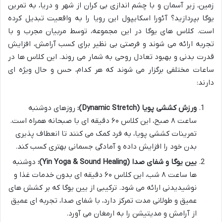
زمین، زیر آسمان و با چشم اندازی بی کران از شهر و دریا، به تمرین
یوگا بپردازید؟ آئورا اسکایپول این رویا را به واقعیت تبدیل کرده
است. کلاس های یوگا در این مجموعه، توسط مربیان مجرب و با
تجربه ارائه می شوند و فرصتی بی نظیر برای کسب آرامش، افزایش
قدرت بدنی و بهبود تعادل روحی به شمار می روند. این کلاس ها در
ساعات مختلفی برگزار می شوند که هر کدام، حس و حال ویژه ای
دارند:
ورزش کششی پویا (Dynamic Stretch):
روزهای دوشنبه
ساعت ۸ صبح، این کلاس ۶۰ دقیقه ای با صبحانه همراه است.
تمرینات کششی پویا، به فرد کمک می کنند تا انعطاف پذیری
بدن خود را افزایش داده و آمادگی جسمانی بهتری کسب کند.
یین یوگا و شفای صدا (Yin Yoga & Sound Healing):
دوشنبه
ها ساعت ۸ شب، این کلاس ۶۰ دقیقه ای بدون خدمات غذا و
نوشیدیدنی ارائه می شود. ترکیبی از یین یوگا که بر کشش های
عمیق و طولانی مدت تمرکز دارد، با شفای صدا، تجربه ای عمیق
از آرامش و مدیتیشن را به ارمغان می آورد.