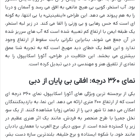
بود. آب استخر، گویی بی هیچ مانعی به افق می رسد و آسمان و دریا
را به هم پیوند می دهد. این طراحی «اینفینیتی» یا بی انتها، به گونه
ای است که حس رهایی و بی وزنی را القا می کند. در زیر لبه استخر،
یک طبقه ایمن با ارتفاع کم تعبیه شده است که آب های سرریز شده
در آن جمع می شوند، بنابراین نگرانی بابت سقوط از ارتفاع وجود
ندارد و این فقط یک خطای دید مهیج است که به تجربه شنا عمق
بیشتری می بخشد. این خلاقیت در طراحی، آئورا اسکایپول را به
نمادی از تلفیق هنر و مهندسی در دبی تبدیل کرده است.
نمای ۳۶۰ درجه: افقی بی پایان از دبی
یکی از برجسته ترین ویژگی های آئورا اسکایپول، نمای ۳۶۰ درجه ای
است که از ارتفاع ۲۰۰ متری ارائه می دهد. این نما، به بازدیدکنندگان
امکان می دهد تا شهر دبی را از تمامی زوایا مشاهده کنند. از یک سو،
نخل جمیرا با طرح منحصر به فردش، مانند یک اثر هنری عظیم در
زیر پا گسترده شده است. از سوی دیگر، برج العرب با معماری بادبان
مانند خود، با شکوه ایستاده و برج خلیفه، بلندترین سازه دست بشر،