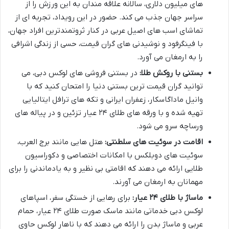
های میلیون دلاری، سالانه علاقه مندان به این ورزش را از
سراسر جهان جذب می کند. حضور در این رویداد، تجربه ای از
تماشای اسب های اصیل عربی در کنار ثروتمندترین افراد جهان،
با فینگرفود و نوشیدنی های گران قیمت، حسی از زندگی اشرافی
را به ارمغان می آورد.
بستنی با روکش طلا:
در بستنی فروشی های لوکس دبی، می
توانید گران قیمت ترین بستنی دنیا را امتحان کنید که با
وانیل ماداگاسکار، زعفران ایرانی و تکه های ترافل ایتالیایی
تهیه شده و با ورقه های طلای ۲۴ عیار تزئین و در پیاله های
ورساچه سرو می شود.
اقامت در سوئیت های سلطنتی:
هتل هایی مانند برج العرب،
سوئیت های دوبلکس با امکانات اختصاصی و دکوراسیون
طلایی ارائه می دهند که اقامتی بی نظیر و به یادماندنی را برای
مهمانان به ارمغان می آورند.
ماساژ با طلای ۲۴ عیار:
برای رهایی از خستگی سفر، اسپاهای
لوکس دبی خدماتی مانند ماسک صورت طلای ۲۴ عیار، حمام
عربی و ماساژ بدن را ارائه می دهند که با ناهار لوکس حاوی