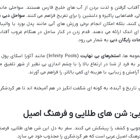
 آفتاب گرفتن و لذت بردن از آب های خلیج فارس هستند. سواحلی مانن
الی، فضاهایی پاکیزه و دلنشین را برای تفریح فراهم می کنند.
سواحل دبی
ن
کنند، بلکه امکان انجام برخی ورزش های آبی مانند پدل بورد یا والیبا
 ای اندک ارائه می دهند. قدم زدن در کنار ساحل در هنگام غروب آفتاب
حات رایگان دبی
به شمار می رود.
موعه ها،
استخرهای بی نهایت
(Infinity Pools) مانند آئورا اسکای پول 
ه فرد از شنا در ارتفاع بالا را با چشم اندازی بی نظیر از شهر تلفیق م
امش و زیبایی، با هزینه ای کمی بالاتر، را فراهم می آورند.
تاریخ و آینده، به گونه ای شگفت انگیز در هم آمیخته اند تا هر گردشگر
دبی: شن های طلایی و فرهنگ اصیل
اجویی و کشف را پیشکش می کنند. سفر به دل این شن های طلایی، فرصت
 فرهنگ اصیل عربی است که هر گردشگری را مجذوب خود می سازد.