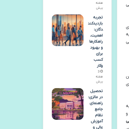
هفته
ی
پیش
تجربه
بازدیدکنن
ی
دگان:
ه
اهمیت،
حی
راهکارها
و بهبود
برای
کسب
وکار
3
ن
هفته
پیش
ی
تحصیل
در مالزی:
راهنمای
ه
جامع
و
نظام
ی
آموزش
عالی و
ای