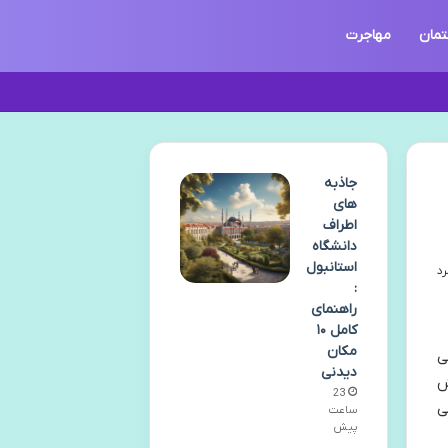
تمان
مهاجرت
جاذبه
های
اطراف
دانشگاه
استانبول
:
راهنمای
کامل ۱۰
مکان
ی
دیدنی
ش
23
ی
ساعت
پیش