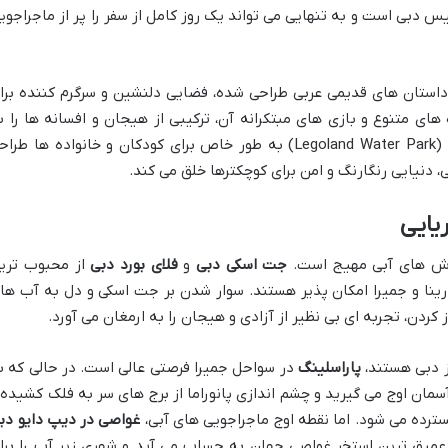
یس دبی است و به تنهایی می تواند یک روز کامل از سفر را پر از ماجراجوی
 که با تم داستان های قدیمی عربی طراحی شده، فضایی دلنشین و سرگرم کننده برا
های متنوع و بازی های مبتکرانه آن، ترکیبی از هیجان و افسانه ها را ب
(Legoland Water Park) به طور خاص برای کودکان و خانواده ها طرا
، دنیایی رنگارنگ و امن برای کوچکترها خلق می کند.
یایی
رزش های آبی مهیج است.
جت اسکی دبی
و
فلای بورد دبی
از محبوب تری
رینا و جمیرا امکان پذیر هستند. سوار شدن بر جت اسکی و دل به آب ها
از کردن، تجربه ای بی نظیر از آزادی و هیجان را به ارمغان می آورد.
ز دبی هستند،
پاراسلینگ
در سواحل جمیرا فرصتی عالی است. در حالی که ب
ان اوج می گیرید و چشم اندازی پانوراما از برج های سر به فلک کشیده 
ترده می شود. اما نقطه اوج ماجراجویی های آبی،
غواصی در دیپ دایو دب
ن استخر با عمق بی سابقه ۶۰ متر، عمیق ترین استخر غواصی جهان به حساب می آید و شهری زیر آب را بر