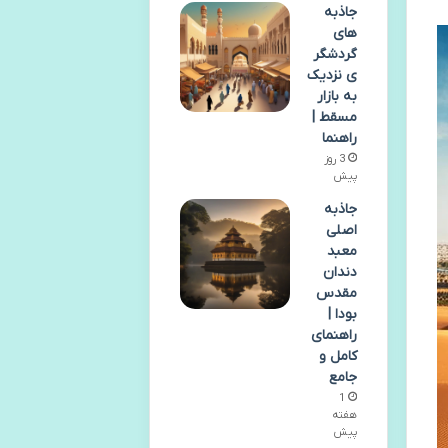
جاذبه
های
گردشگر
ی نزدیک
به بازار
مسقط |
راهنما
3 روز
پیش
جاذبه
اصلی
معبد
دندان
مقدس
بودا |
راهنمای
کامل و
جامع
1
هفته
پیش