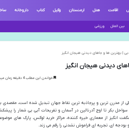
ش
اقامت
هتل
ارمنستان
وکیل
کتاب
داروخانه
ساخ
بین الملل
ورزشی
ی | بهترین ها و جاهای دیدنی هیجان انگیز
اهای دیدنی هیجان انگیز
خواندن این مطلب 4 دقیقه زمان میبرد
یکی از مدرن ترین و پرجاذبه ترین نقاط جهان تبدیل شده است، مقصدی ب
 سواحل بکر تا اوج آدرنالین در آسمان و تفریحات آبی بی شمار را پیشک
شگفت انگیز از معماری خیره کننده، مراکز خرید لوکس، پارک های موضوع
 بودجه ای، تجربه ای فراموش نشدنی را رقم می زند.