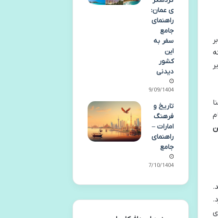
گردشگر
ی عمان:
راهنمای
جامع
ر
سفر به
این
ه
کشور
ر
دیدنی
29/09/1404
ا
تاریخ و
م
فرهنگ
امارات –
راهنمای
جامع
07/10/1404
.
.
ی