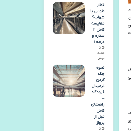
قطار
ت
طوس یا
،
شهاب؟
مقایسه
ن
کامل ۳
ت
ستاره و
درجه ۱
2
هفته
پیش
نحوه
ک
چک
ی
کردن
ترمینال
فرودگاه
–
راهنمای
کامل
.
قبل از
ای
پرواز
ی
2