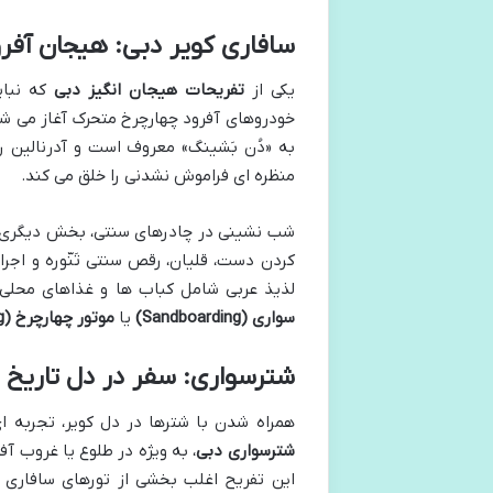
سافاری کویر دبی: هیجان آف
یکی از
تفریحات هیجان انگیز دبی
که نبای
خودروهای آفرود چهارچرخ متحرک آغاز می شود
به «دُن بَشینگ» معروف است و آدرنالین ر
منظره ای فراموش نشدنی را خلق می کند.
شب نشینی در چادرهای سنتی، بخش دیگری از 
کردن دست، قلیان، رقص سنتی تَنّوره و اج
لذیذ عربی شامل کباب ها و غذاهای محلی
سواری (Sandboarding)
یا
موتور چهارچرخ (Quad Biking)
شترسواری: سفر در دل تاریخ
همراه شدن با شترها در دل کویر، تجربه 
شترسواری دبی
، به ویژه در طلوع یا غروب آ
این تفریح اغلب بخشی از تورهای سافاری ک