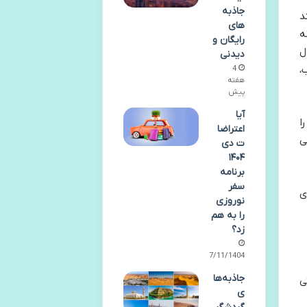
جاذبه
د
های
ه
رایگان و
ل
دیدنی
،
4
هفته
پیش
آیا
را
اعتراضا
ی
ت دی
۱۴۰۴
برنامه
سفر
ی
نوروزی
را به هم
زد؟
27/11/1404
جاذبه‌ها
ی
ی