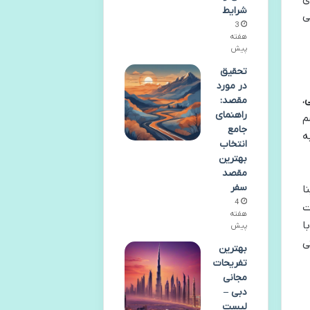
شرایط
ی
3
هفته
پیش
تحقیق
در مورد
ی
،
مقصد:
راهنمای
م
جامع
ه
انتخاب
بهترین
مقصد
سفر
نا
4
ت
هفته
ا
پیش
ی
بهترین
تفریحات
مجانی
دبی –
لیست