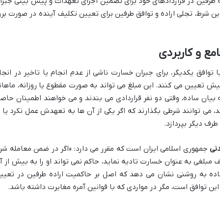
ه طرفین در قراردادهای خود برای تضمین اجرای تعهدات و پیش بینی جبرا
ن شرط، تجلی اراده و توافق طرفین برای تعیین تکلیف آینده در صورت برو
مع و کاربردی
ا توافق یکدیگر، برای جبران خسارت ناشی از عدم انجام یا تاخیر در انجا
 پیش تعیین می کنند. این مبلغ می تواند به صورت مقطوع یا روزانه، ماهان
بیان ساده، وقتی دو نفر قراردادی می بندند و می خواهند اطمینان حاص
 می توانند شرطی بگذارند که اگر یکی از آن ها به تعهدش عمل نکرد یا ب
طرف دیگر بپردازد.
جمهوری اسلامی ایران است که مقرر می دارد: «اگر در ضمن معامله شر
بلغی به عنوان خسارت تادیه نماید، حاکم نمی تواند او را به بیش از آ
ده به روشنی نشان می دهد که اصل بر حاکمیت اراده طرفین در تعیی
ین توافق است، مگر در مواردی که با قوانین آمره مغایرت داشته باشد.