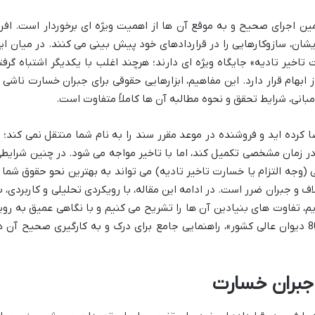
ین اجرای صحیح و به موقع آن ها از اهمیت ویژه ای برخوردار است. افرا
یشان، سازوکارهایی را در قراردادهای خود پیش بینی می کنند. در میان ای
 تاخیر تادیه» جایگاه ویژه ای دارند؛ هرچند اغلب با یکدیگر اشتباه گرفت
 ابهام قرار دارد. این مفاهیم، ابزارهایی حقوقی برای جبران خسارت ناشی ا
بانی، شرایط تحقق و نحوه مطالبه آن ها کاملاً متفاوت است.
 کرده اید و فروشنده در موعد مقرر سند را به نام شما منتقل نمی کند؛ ی
ر زمان مشخصی تکمیل کند، اما با تاخیر مواجه می شود. در چنین شرایطی
ی (وجه التزام یا خسارت تاخیر تادیه) می تواند به بهترین نحو حقوق شما ر
 و جبران ضرر است. در ادامه این مقاله، با رویکردی تحلیلی و کاربردی، ب
م، تفاوت های بنیادین آن ها را تشریح می کنیم و با نگاهی عمیق به روی
قضایی، به ویژه «رای وحدت رویه شماره 805 دیوان عالی کشور»، راهنمایی جامع برای درک و به کارگیری صحیح آن 
ر جبران خسارت