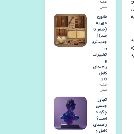
ن
هفته
پیش
ی
ه
قانون
مهریه
(صفر تا
صد) |
د
جدیدتری
ژه
ن
تغییرات
ه
و
راهنمای
کامل
2
هفته
پیش
تجاوز
جنسی
چگونه
است؟
راهنمای
کامل و