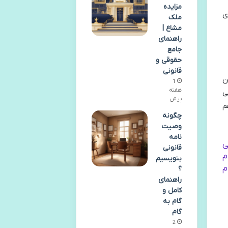
مزایده
ی
ملک
مشاع |
راهنمای
جامع
حقوقی و
قانونی
ن
1
هفته
ی
پیش
م
چگونه
وصیت
نامه
ی
قانونی
م
بنویسیم
ام
؟
راهنمای
کامل و
گام به
گام
2