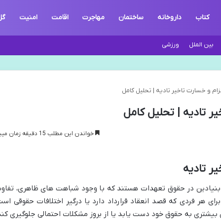
کتاب
داروخانه
ساختمان
مهاجرت
اقامت
امنیت
گل
بین الملل
ورزشی
ام و خسارت تاخیر تادیه | تحلیل کامل
ر تادیه | تحلیل کامل
خواندن این مطلب 15 دقیقه زمان میبرد
یر تادیه
م بنیادین در حقوق تعهدات هستند که با وجود شباهت های ظاهری، تفاو
ای هر فردی که قصد انعقاد قرارداد دارد یا درگیر اختلافات حقوقی است
بیشتری به حقوق خود دست یابد یا از بروز مشکلات احتمالی جلوگیری کند