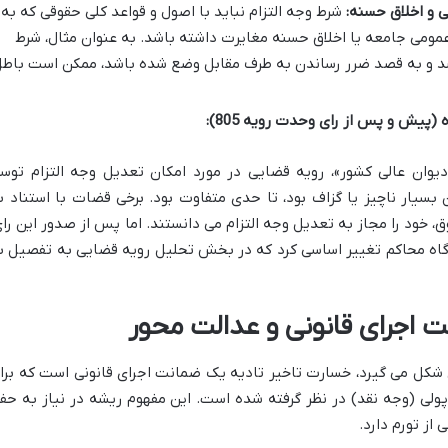
ی و اخلاق حسنه:
شرط وجه التزام نباید با اصول و قواعد کلی حقوقی که به
عمومی جامعه یا اخلاق حسنه مغایرت داشته باشد. به عنوان مثال، شرط
شد و به قصد ضرر رساندن به طرف مقابل وضع شده باشد، ممکن است باط
(پیش و پس از رای وحدت رویه 805):
ل از صدور «رای وحدت رویه 805 دیوان عالی کشور»، رویه قضایی در مورد امکان تعدیل وجه التزام تو
ن بسیار ناچیز یا گزاف بود، تا حدی متفاوت بود. برخی قضات با استناد ب
 خود را مجاز به تعدیل وجه التزام می دانستند. اما پس از صدور این رای
اه محاکم تغییر اساسی کرد که در بخش تحلیل رویه قضایی به تفصیل ب
ت اجرای قانونی و عدالت محور
ین شکل می گیرد، خسارت تاخیر تادیه یک ضمانت اجرای قانونی است که برا
پولی (وجه نقد) در نظر گرفته شده است. این مفهوم ریشه در نیاز به حف
از تورم دارد.