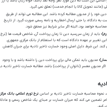
اساسی این است که دین مورد نظر، وجه نقد باشد؛ خواه ریال باشد یا ارز
 (مانند تحویل کالا یا انجام خدمت) تعلق نمی گیرد.
دین خود را از مدیون مطالبه کرده باشد. این مطالبه می تواند از طریق
ت به دادگاه، یا حتی ارسال اخطاریه و نامه رسمی صورت گیرد. از تاریخ
حاسبه خواهد بود، البته اگر سایر شرایط نیز محقق شود.
م):
باید از زمان سررسید دین تا زمان پرداخت آن، شاخص قیمت ها (نرخ
این تغییر بر عهده دادگاه است که با استعلام از بانک مرکزی جمهوری
 کند. این شرط، دلیل اصلی وجود خسارت تاخیر تادیه برای جبران کاهش
سار):
مدیون باید تمکن مالی برای پرداخت دین را داشته باشد و با وجود
 اگر مدیون معسر (ناتوان از پرداخت) باشد، مطالبه خسارت تاخیر تادیه در
دیه
ت، نحوه محاسبه خسارت تاخیر تادیه بر اساس
نرخ تورم اعلامی بانک مرکز
مر تضمین می کند که میزان خسارت بر مبنای یک شاخص رسمی و عادلان
ی کند.