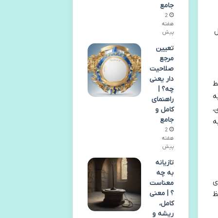
جامع
2
هفته
ل
پیش
تعیین
مرجع
صلاحیت
دار یعنی
سط
چه؟ |
ه
راهنمای
،
کامل و
جامع
ه
2
هفته
پیش
تازیانه
به چه
ی
معناست
؟ | معنی
ظ
کامل،
ریشه و