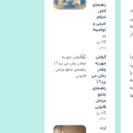
راهنمای
د
کامل
احکام
ن
شرعی و
ه
توضیحا
ز
ت
3 روز
پیش
ا
گرفتن
مهریه
،
چقدر
ا
زمان می
ه
برد؟ |
ه
راهنمای
جامع
ها
مراحل
قانونی
4 روز
پیش
ارث