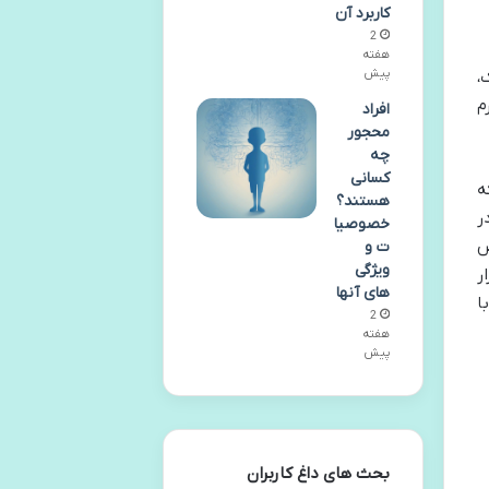
کاربرد آن
2
هفته
پیش
،
م
افراد
محجور
چه
کسانی
ه
هستند؟
ر
خصوصیا
ص
ت و
ویژگی
ر
های آنها
ا
2
هفته
پیش
بحث های داغ کاربران