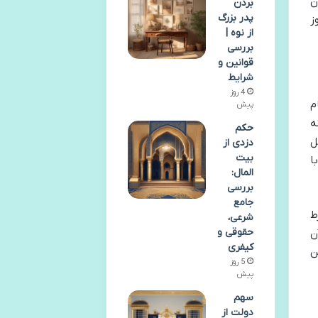
ن
بردن
پدر بزرگ
ز
از نوه |
بررسی
قوانین و
شرایط
4 روز
م
پیش
ه
حکم
ل
دزدی از
بیت
ا
المال:
بررسی
جامع
ط
شرعی،
حقوقی و
ن
کیفری
ن
5 روز
پیش
سهم
دولت از