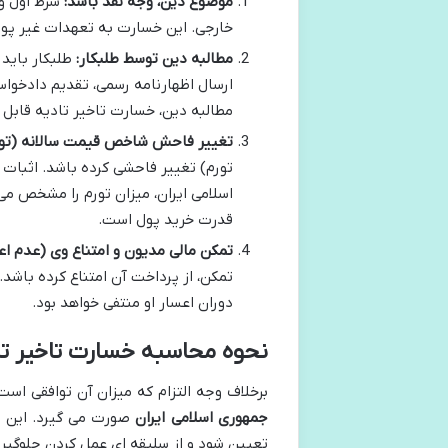
موضوع دین، وجه نقد باشد:
شرط اول و 
خارجی. این خسارت به تعهدات غیر پولی
مطالبه دین توسط طلبکار:
طلبکار باید 
ارسال اظهارنامه رسمی، تقدیم دادخواس
مطالبه دین، خسارت تاخیر تادیه قابل م
تغییر فاحش شاخص قیمت سالانه (تور
تورم) تغییر فاحشی کرده باشد. اثبات 
اسلامی ایران، میزان تورم را مشخص می
قدرت خرید پول است.
تمکن مالی مدیون و امتناع وی (عدم اع
تمکن، از پرداخت آن امتناع کرده باشد.
دوران اعسار او منتفی خواهد بود.
نحوه محاسبه خسارت تاخیر تا
برخلاف وجه التزام که میزان آن توافقی اس
جمهوری اسلامی ایران
صورت می گیرد. این ا
تعیین شود و از سلیقه ای عمل کردن جلوگیر