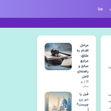
ویزا
مراحل
اقدام به
طلاق:
مراجع
صالح و
راهنمای
کامل
2 روز
پیش
قبل یا
ت
دبر زن
،
چیست؟
.
|