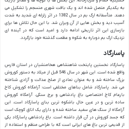
حسینیه حمام و سربازخانه. این بخش ها با کوچه ها و معابر باریک
به یکدیگر متصل شده اند و یک بافت شهری منسجم را تشکیل می
دهند. متأسفانه ارگ بم در سال 1382 در اثر زلزله ای شدید به شدت
آسیب دید و بخش هایی از آن ویران شد. با این حال تلاش ها برای
بازسازی این اثر تاریخی ادامه دارد و امید است که در آینده ای
نزدیک ارگ بم دوباره به شکوه و عظمت گذشته خود بازگردد.
پاسارگاد
پاسارگاد نخستین پایتخت شاهنشاهی هخامنشیان در استان فارس
واقع شده است. این شهر در سال 546 قبل از میلاد به دستور کوروش
بزرگ ساخته شد و به عنوان نمادی از صلح عدالت و آزادی شناخته
می شد. پاسارگاد شامل بناهای مختلفی است: آرامگاه کوروش کاخ
بارعام کاخ اختصاصی باغ پادشاهی و برج سنگی. آرامگاه کوروش
ساده ترین و در عین حال باشکوه ترین بنای پاسارگاد است. این
آرامگاه از سنگ های سفید ساخته شده و دارای یک اتاق کوچک است
که جسد کوروش در آن قرار داشته است. باغ پادشاهی پاسارگاد یکی
از قدیمی ترین باغ های ایرانی است که با طراحی منظم و استفاده از