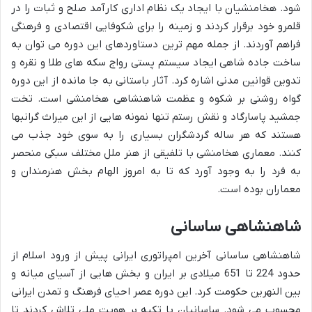
شود. هخامنشیان با ایجاد یک نظام اداری کارآمد صلح و ثبات را در
قلمرو خود برقرار کردند و زمینه را برای شکوفایی اقتصادی و فرهنگی
فراهم آوردند. از جمله مهم ترین دستاوردهای این دوره می توان به
ساخت جاده شاهی ایجاد سیستم پستی رواج سکه های طلا و نقره و
تدوین قوانین مدنی اشاره کرد. آثار باستانی به جا مانده از این دوره
گواه روشنی بر شکوه و عظمت شاهنشاهی هخامنشی است. تخت
جمشید پاسارگاد و نقش رستم تنها نمونه هایی از این میراث گرانبها
هستند که هر ساله گردشگران بسیاری را به سوی خود جذب می
کنند. معماری هخامنشی با تلفیقی از هنر ملل مختلف سبکی منحصر
به فرد را به وجود آورد که تا به امروز الهام بخش هنرمندان و
معماران بوده است.
شاهنشاهی ساسانی
شاهنشاهی ساسانی آخرین امپراتوری ایرانی پیش از ورود اسلام از
حدود 224 تا 651 میلادی بر ایران و بخش هایی از آسیای میانه و
بین النهرین حکومت کرد. این دوره عصر احیای فرهنگ و تمدن ایرانی
محسوب می شود. ساسانیان با تکیه بر هویت ملی تلاش کردند تا