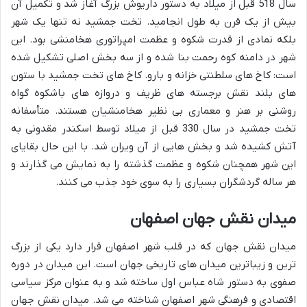
سال 518 قبل از میلاد به دستور داریوش بزرگ آغاز شد و تکمیل آن
بیش از یک قرن به طول انجامید. تخت جمشید نه تنها یک شهر
بلکه نمادی از قدرت شکوه و عظمت امپراتوری هخامنشی بود. این
شهر در دامنه کوه رحمت بنا شده و از سه بخش اصلی تشکیل شده
است: کاخ های سلطنتی خزانه و بارو. کاخ های تخت جمشید با ستون
های بلند نقش برجسته های ظریف و دروازه های باشکوه گواه
روشنی بر هنر و معماری بی نظیر هخامنشیان هستند. متأسفانه
تخت جمشید در سال 330 قبل از میلاد توسط اسکندر مقدونی به
آتش کشیده شد و بخش هایی از آن ویران شد. با این حال بقایای
این شهر همچنان شکوه و عظمت گذشته را به نمایش می گذارند و
هر ساله گردشگران بسیاری را به سوی خود جذب می کنند.
میدان نقش جهان اصفهان
میدان نقش جهان که در قلب شهر اصفهان قرار دارد یکی از بزرگ
ترین و زیباترین میدان های تاریخی جهان است. این میدان در دوره
صفوی به دستور شاه عباس اول ساخته شد و به عنوان مرکز سیاسی
اقتصادی و فرهنگی شهر اصفهان شناخته می شد. میدان نقش جهان