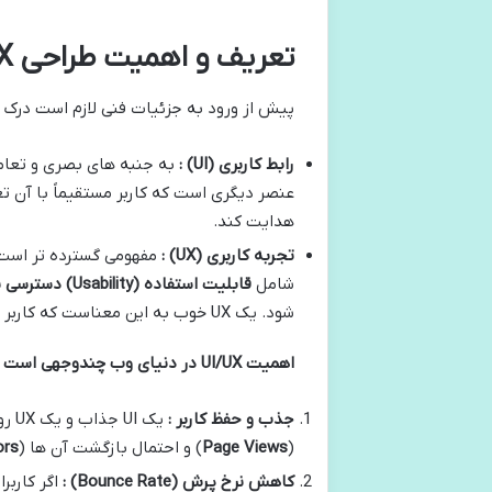
تعریف و اهمیت طراحی UI/UX در دنیای وب
پیش از ورود به جزئیات فنی لازم است درک روشنی از مفاهیم
رابط کاربری
(UI)
:
به جنبه های بصری و تعام
هدایت کند.
تجربه کاربری
(UX)
:
شامل
قابلیت استفاده
(Usability)
دسترسی پ
شود. یک UX خوب به این معناست که کاربر می تواند به راحتی به آنچه نیاز دارد دست یابد از فرآیند لذت ببرد و در نهایت احساس رضایت کند.
اهمیت
UI/UX
در دنیای وب چندوجهی است :
جذب و حفظ کاربر :
یک 
(
Page Views
) و احتمال بازگشت آن ها (
ors
کاهش نرخ پرش
(Bounce Rate)
:
اگر کاربر