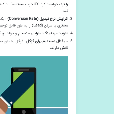
را ترک خواهند کرد. UX خ
کند.
افزایش نرخ تبدیل
(Conversion Rate)
:
یک 
مشتری یا سرنخ (
Lead
) را به طور قابل توج
تقویت برندینگ :
طراحی منسجم و حرفه ای UI/UX تصویری مثبت و قابل اعتماد از برند شما ایجاد می کند.
سیگنال مستقیم برای گوگل :
گوگل به طور صر
نقش دارند.