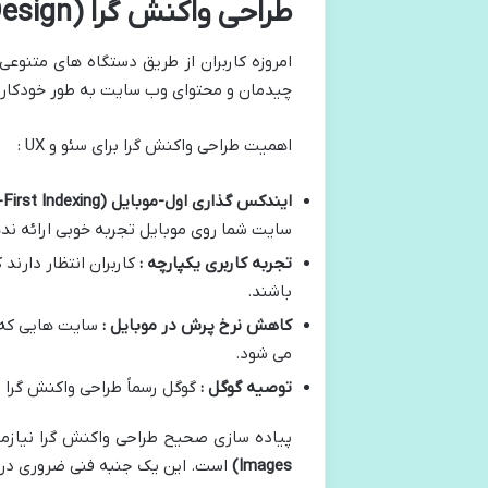
طراحی واکنش گرا (Responsive Design) : سازگاری با دنیای چند صفحه ای
امروزه کاربران از طریق دستگاه های متنو
چیدمان و محتوای وب سایت به طور خودکار با
اهمیت طراحی واکنش گرا برای سئو و UX :
ایندکس گذاری اول-موبایل
(Mobile-First Indexing)
سایت شما روی موبایل تجربه خوبی ارائه ند
تجربه کاربری یکپارچه :
کاربران انتظار دارن
باشند.
کاهش نرخ پرش در موبایل :
سایت هایی که ب
می شود.
توصیه گوگل :
گوگل رسماً طراحی واکنش گرا 
پیاده سازی صحیح طراحی واکنش گرا نیازمن
Images)
است. این یک جنبه فنی ضروری در طراحی UI مدرن است که مستقیماً بر UX و در نتیجه سئ