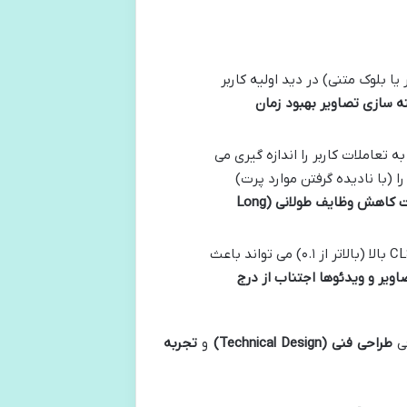
ا بلوک متنی) در دید اولیه کاربر
ه سازی تصاویر
بهبود زمان
عاملات کاربر را اندازه گیری می
را (با نادیده گرفتن موارد پرت)
ت
کاهش وظایف طولانی
(Long
میزان جابجایی غیرمنتظره عناصر صفحه در حین بارگذاری را اندازه گیری می کند. CLS بالا (بالاتر از ۰.۱) می تواند باعث
ویر و ویدئوها
اجتناب از درج
قی
طراحی فنی
(Technical Design)
و
تجربه