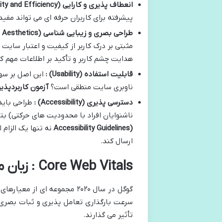
انعطاف پذیری و کارایی
(Flexibility and Efficiency)
پیشرفته برای کاربران حرفه ای می تواند مفی
طراحی بصری و زیبایی شناسی
(Visual Design and Aesthetics)
مثبتی بر درک کاربر از کیفیت و اعتبار سایت
هدایت چشم کاربر و تأکید بر اطلاعات مهم ک
قابلیت استفاده
(Usability)
:
این اصل بر سهو
ناوبری سایت منطقی است؟
آزمون کاربردپذی
دسترسی پذیری
(Accessibility)
:
طراحی باید 
ناشنوایان افراد با محدودیت های حرکتی) بت
Accessibility Guidelines)
نه تنها یک الزام
ارسال کند.
Core Web Vitals : زبان مشترک گوگل و تجربه کاربری
گوگل در سال ۲۰۲۰ مجموعه ای از معیارهای عملکردی به نام
سرعت بارگذاری تعامل پذیری و ثبات بصری.
تأثیر می گذارند.