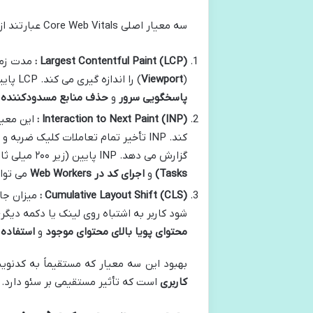
سه معیار اصلی Core Web Vitals عبارتند از :
Largest Contentful Paint (LCP)
:
مدت زمان
(
Viewport
) را اندازه گیری می کند. LCP پایین (زیر ۲.۵ ثانیه) نشان دهنده سرعت بارگذاری درک شده خوب است.
پاسخگویی سرور
و
حذف منابع مسدودکننده ر
Interaction to Next Paint (INP)
:
این معی
کند. INP تأخیر تمام تعاملات کلیک ضر
گزارش می دهد. INP پایین (زیر ۲۰۰ میلی ثانیه) نشان دهنده یک تجربه تعاملی روان است.
Tasks)
و
اجرای کد در
Web Workers
می تواند INP را بهب
:
Cumulative Layout Shift (CLS)
شود کاربر به اشتباه روی لینک یا دکمه دیگ
محتوای پویا بالای محتوای موجود
و
استفاده
بهبود این سه معیار که مستقیماً به کدنوی
کاربری
است که تأثیر مستقیمی بر سئو دارد.