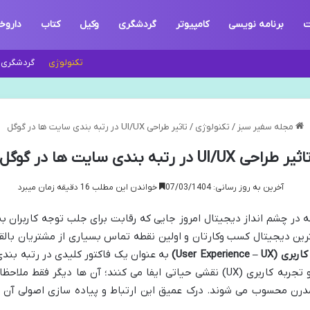
ت
برنامه نویسی
کامپیوتر
گردشگری
وکیل
کتاب
داروخ
تکنولوژی
گردشگری و
مجله سفیر سبز
/
تکنولوژی
/
تاثیر طراحی UI/UX در رتبه بندی سایت ها در گوگل
اثیر طراحی UI/UX در رتبه بندی سایت ها در گوگل
آخرین به روز رسانی: 07/03/1404
خواندن این مطلب 16 دقیقه زمان میبرد
 در چشم انداز دیجیتال امروز جایی که رقابت برای جلب توجه کاربران 
 دیجیتال کسب وکارتان و اولین نقطه تماس بسیاری از مشتریان بالقوه
کاربری
(User Experience – UX)
به عنوان یک فاکتور کلیدی در رتبه بند
و تجربه کاربری (UX) نقشی حیاتی ایفا می کنند؛ آن ها دیگر ف
رن محسوب می شوند. درک عمیق این ارتباط و پیاده سازی اصولی آن م