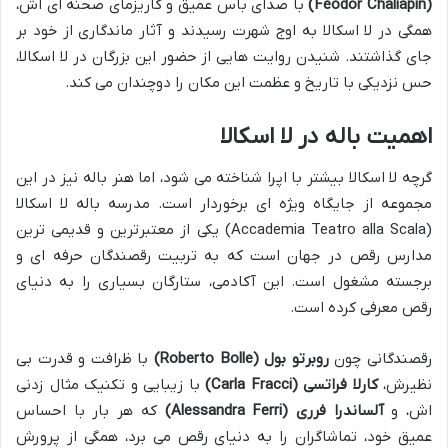
(Feodor Chaliapin)
با صدای باس عمیق و کاریزمای صحنه ای اش،
همگی در لا اسکالا به اوج شهرت رسیدند و آثار ماندگاری از خود بر
جای گذاشتند. شنیدن روایت هایی از حضور این بزرگان در لا اسکالا،
حس نزدیکی با تاریخ و عظمت این مکان را دوچندان می کند.
اهمیت باله در لا اسکالا
گرچه لا اسکالا بیشتر با اپرا شناخته می شود، اما هنر باله نیز در این
مجموعه از جایگاه ویژه ای برخوردار است. مدرسه باله لا اسکالا
(Accademia Teatro alla Scala) یکی از معتبرترین و قدیمی ترین
مدارس رقص در جهان است که به تربیت رقصندگان حرفه ای و
برجسته مشغول است. این آکادمی، ستارگان بسیاری را به دنیای
رقص معرفی کرده است.
رقصندگانی چون
روبرتو بول (Roberto Bolle)
با ظرافت و قدرت بی
نظیرش،
کارلا فراتسی (Carla Fracci)
با زیبایی و تکنیک مثال زدنی
اش، و
آلساندرا فرری (Alessandra Ferri)
که هر بار با احساس
عمیق خود، تماشاگران را به دنیای رقص می برد، همگی از پرورش