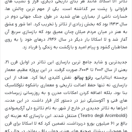
تئاتر آلا اسکالا، مانند هر بنای تاریخی دیگری، فراز و نشیب های
فراوانی را پشت سر گذاشته است. یکی از مهم ترین چالش ها،
خسارات ناشی از بمباران های شدید در طول جنگ جهانی دوم در
سال ۱۹۴۳ بود که بخش زیادی از تئاتر را تخریب کرد. اما شور و عشق
به هنر در میان مردم میلان چنان عمیق بود که بازسازی سریع آن
آغاز شد و لا اسکالا بار دیگر در سال ۱۹۴۶، درهای خود را به روی
مخاطبان گشود و پیام امید و بازگشت به زندگی را فریاد زد.
جدیدترین و شاید جامع ترین بازسازی این تئاتر در اوایل قرن ۲۱،
یعنی از سال ۲۰۰۲ تا ۲۰۰۴، صورت گرفت. در این پروژه عظیم، معمار
برجسته ایتالیایی،
رنزو پیانو
، نقش کلیدی ایفا کرد. هدف از این
بازسازی، نه تنها حفظ اصالت تاریخی و معماری باشکوه نئوکلاسیک
بنا بود، بلکه اضافه کردن امکانات مدرن و به روزرسانی زیرساخت
های فنی و آکوستیکی نیز در دستور کار قرار داشت. در این مدت،
اجراها به تئاتر جدیدی در خارج از شهر، به نام تئاترو دلی آرکیمبولدی
(Teatro degli Arcimboldi) منتقل شدند. این بازسازی که هزینه ای
بالغ بر ۶۱ میلیون یورو دربرداشت، تضمین کرد که لا اسکالا برای قرن
ها همچنان پیشتاز صحنه های هنری جهان باقی بماند، در حالی که