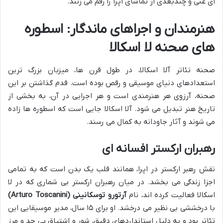
ای غنی و چندبعدی از تماشای اپرا را رقم می زنند.
هنرمندان و اجراهای ماندگار: اسطوره
های صحنه لا اسکالا
صحنه تئاتر آلا اسکالا، در طول قرن ها، میزبان بزرگ ترین
استعدادهای دنیای موسیقی و رقص بوده است. قدم گذاشتن بر این
صحنه، آرزوی هر هنرمندی است و هر اجرایی در آن، به بخشی از
تاریخ هنر تبدیل می شود. آلا اسکالا جایی است که اسطوره ها زاده
می شوند و آثار جاودانه به کمال می رسند.
رهبران ارکستر افسانه ای
نقش رهبر ارکستر در اپرا، همانند قلب یک بدن است که به تمامی
اجزا زندگی می بخشد. در میان رهبران ارکستر بی شماری که در لا
اسکالا فعالیت کرده اند، نام
آرتورو توسکانینی (Arturo Toscanini)
با درخششی بی نظیر می درخشد. او برای ۱۵ سال، مدیر موسیقایی این
تئاتر بود و به دلیل استانداردهای دقیق، شور و اشتیاق بی حد و مرز