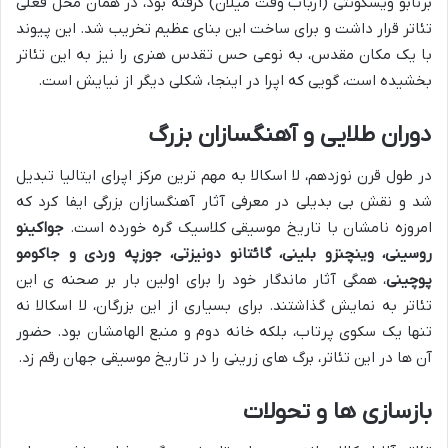
برنابو ویسکونتی (ارباب وقت میلان) گرفته بود، در همان محل فعلی
تئاتر قرار داشت و برای ساخت این بنای عظیم تخریب شد. این پیوند
با یک مکان مقدس، به نوعی حس تقدس هنری را نیز به این تئاتر
بخشیده است، گویی که اپرا در اینجا، شکلی دیگر از نیایش است.
دوران طلایی و آهنگسازان بزرگ
در طول قرن نوزدهم، لا اسکالا به مهم ترین مرکز اپرای ایتالیا تبدیل
شد و نقش بی بدیلی در معرفی آثار آهنگسازان بزرگی ایفا کرد که
امروزه نامشان با تاریخ موسیقی کلاسیک گره خورده است.
جواکینو
روسینی، وینچنزو بلینی، گائتانو دونیزتی، جوزپه وردی و جاکومو
پوچینی
، همگی آثار ماندگار خود را برای اولین بار بر صحنه ی این
تئاتر به نمایش گذاشتند. برای بسیاری از این بزرگان، لا اسکالا نه
تنها یک سکوی پرتاب، بلکه خانه دوم و منبع الهامشان بود. حضور
آن ها در این تئاتر، برگ های زرینی را در تاریخ موسیقی جهان رقم زد.
بازسازی ها و تحولات