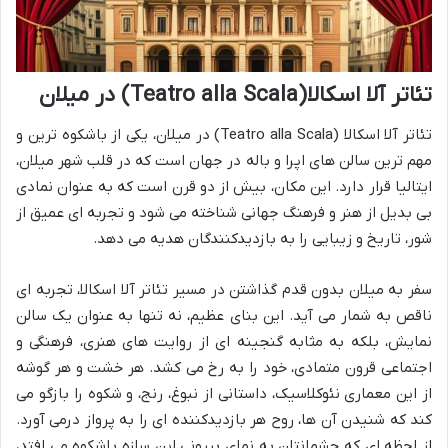
تئاتر آلا اسکالا(Teatro alla Scala) در میلان
تئاتر آلا اسکالا (Teatro alla Scala) در میلان، یکی از باشکوه ترین و
مهم ترین سالن های اپرا و باله در جهان است که در قلب شهر میلان،
ایتالیا قرار دارد. این مکان، بیش از دو قرن است که به عنوان نمادی
بی بدیل از هنر و فرهنگ جهانی شناخته می شود و تجربه ای عمیق از
شور، تاریخ و زیبایی را به بازدیدکنندگان هدیه می دهد.
سفر به میلان بدون قدم گذاشتن در مسیر تئاتر آلا اسکالا، تجربه ای
ناقص به شمار می آید. این بنای عظیم، نه تنها به عنوان یک سالن
نمایش، بلکه به مثابه گنجینه ای از روایت های هنری، فرهنگی و
اجتماعی قرون متمادی، خود را به رخ می کشد. هر خشت و هر گوشه
از این معماری نئوکلاسیک، داستانی از نبوغ، رنج، و شکوه را بازگو می
کند که شنیدن آن ها، روح هر بازدیدکننده ای را به پرواز درمی آورد.
از لحظه ای که چشمانتان به نمای بیرونی این سازه باشکوه می افتد،