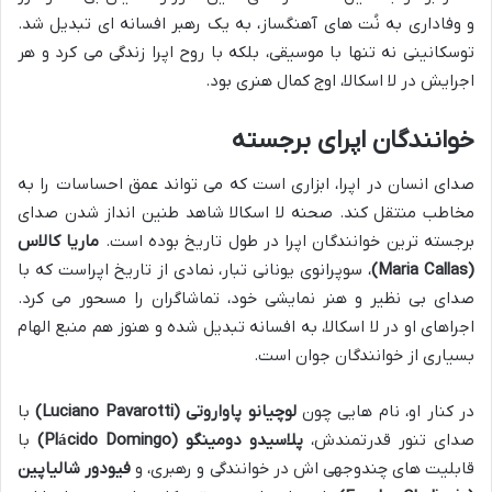
و وفاداری به نُت های آهنگساز، به یک رهبر افسانه ای تبدیل شد.
توسکانینی نه تنها با موسیقی، بلکه با روح اپرا زندگی می کرد و هر
اجرایش در لا اسکالا، اوج کمال هنری بود.
خوانندگان اپرای برجسته
صدای انسان در اپرا، ابزاری است که می تواند عمق احساسات را به
مخاطب منتقل کند. صحنه لا اسکالا شاهد طنین انداز شدن صدای
برجسته ترین خوانندگان اپرا در طول تاریخ بوده است.
ماریا کالاس
(Maria Callas)
، سوپرانوی یونانی تبار، نمادی از تاریخ اپراست که با
صدای بی نظیر و هنر نمایشی خود، تماشاگران را مسحور می کرد.
اجراهای او در لا اسکالا، به افسانه تبدیل شده و هنوز هم منبع الهام
بسیاری از خوانندگان جوان است.
در کنار او، نام هایی چون
لوچیانو پاواروتی (Luciano Pavarotti)
با
صدای تنور قدرتمندش،
پلاسیدو دومینگو (Plácido Domingo)
با
قابلیت های چندوجهی اش در خوانندگی و رهبری، و
فیودور شالیاپین