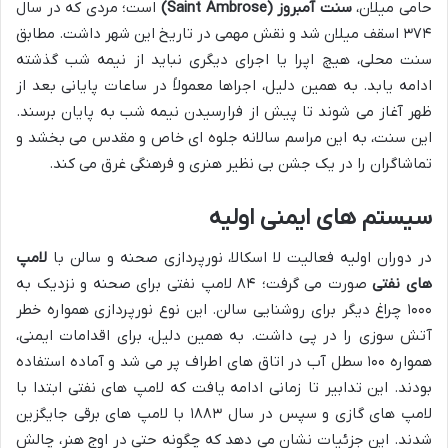
حامی میلان،
سنت آمبروز (Saint Ambrose)
است؛ مردی که در سال
۳۷۴ اسقف میلان شد و نقش مهمی در تاریخ این شهر داشت. مطابق
سنت محلی، هیچ اپرا یا اجرای دیگری نباید از نیمه شب گذشته
ادامه یابد. به همین دلیل، اجراها معمولاً در ساعات پایانی بعد از
ظهر آغاز می شوند تا پیش از فرارسیدن نیمه شب به پایان برسند.
این سنت، به این مراسم سالانه جلوه ای خاص و مقدس می بخشد و
تماشاگران را در یک جشن بی نظیر هنری و فرهنگی غرق می کند.
سیستم های ایمنی اولیه
در دوران اولیه فعالیت لا اسکالا، نورپردازی صحنه و سالن با
لامپ
های نفتی
صورت می گرفت؛ ۸۴ لامپ نفتی برای صحنه و نزدیک به
۱۰۰۰ چراغ دیگر برای روشنایی سالن. این نوع نورپردازی همواره خطر
آتش سوزی را در پی داشت. به همین دلیل، برای اقدامات ایمنی،
همواره ۱۰۰ سطل آب در اتاق های اطراف پر می شد و آماده استفاده
بودند. این تدابیر تا زمانی ادامه یافت که لامپ های نفتی ابتدا با
لامپ های گازی و سپس در سال ۱۸۸۳ با لامپ های برقی جایگزین
شدند. این جزئیات نشان می دهد که چگونه حتی در اوج هنر، چالش