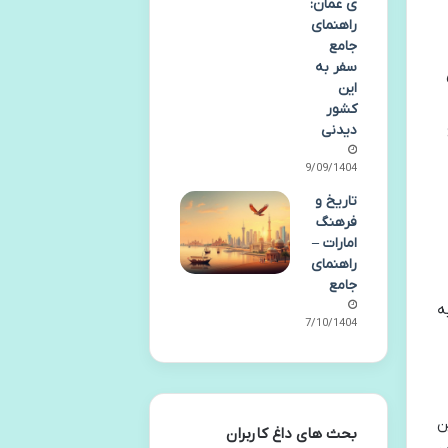
ی عمان:
راهنمای
جامع
سفر به
این
کشور
دیدنی
29/09/1404
تاریخ و
فرهنگ
امارات –
راهنمای
جامع
ه
07/10/1404
ن
بحث های داغ کاربران