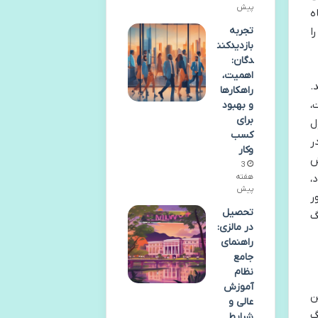
پیش
ه
تجربه
ا
بازدیدکنن
دگان:
اهمیت،
.
راهکارها
،
و بهبود
برای
ل
کسب
ر
وکار
ش
3
،
هفته
پیش
ر
تحصیل
گ
در مالزی:
راهنمای
جامع
نظام
آموزش
ن
عالی و
گ
شرایط