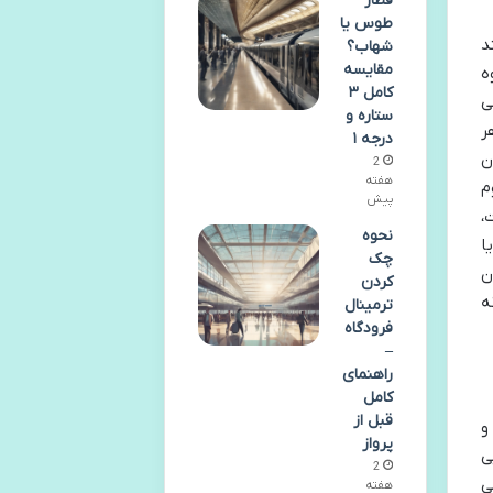
قطار
طوس یا
د
شهاب؟
مقایسه
ه
کامل ۳
ی
ستاره و
ر
درجه ۱
ن
2
هفته
م
پیش
،
نحوه
ا
چک
ن
کردن
ه
ترمینال
فرودگاه
–
راهنمای
کامل
قبل از
و
پرواز
ی
2
ی
هفته