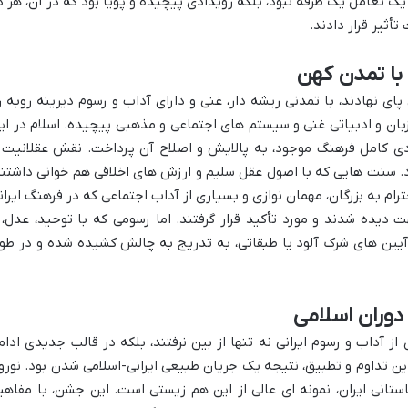
ک تعامل یک طرفه نبود، بلکه رویدادی پیچیده و پویا بود که در آن، هر د
تأثیر قرار دادند.
 با تمدن کهن
ای نهادند، با تمدنی ریشه دار، غنی و دارای آداب و رسوم دیرینه روبه ر
 زبان و ادبیاتی غنی و سیستم های اجتماعی و مذهبی پیچیده. اسلام در ای
دی کامل فرهنگ موجود، به پالایش و اصلاح آن پرداخت. نقش عقلانیت 
ود. سنت هایی که با اصول عقل سلیم و ارزش های اخلاقی هم خوانی داشتند
ترام به بزرگان، مهمان نوازی و بسیاری از آداب اجتماعی که در فرهنگ ایران
 دیده شدند و مورد تأکید قرار گرفتند. اما رسومی که با توحید، عدل، 
ز آیین های شرک آلود یا طبقاتی، به تدریج به چالش کشیده شده و در طو
 دوران اسلامی
ز آداب و رسوم ایرانی نه تنها از بین نرفتند، بلکه در قالب جدیدی ادام
این تداوم و تطبیق، نتیجه یک جریان طبیعی ایرانی-اسلامی شدن بود. نوروز
تانی ایران، نمونه ای عالی از این هم زیستی است. این جشن، با مفاهی