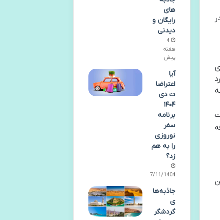
های
ر
رایگان و
دیدنی
4
هفته
پیش
ی
آیا
د
اعتراضا
ه
ت دی
۱۴۰۴
ت
برنامه
سفر
ه
نوروزی
را به هم
زد؟
27/11/1404
ن
جاذبه‌ها
ی
گردشگر