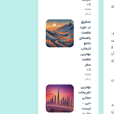
ی
3
هفته
پیش
تحقیق
در مورد
مقصد:
:
راهنمای
ی
جامع
و
انتخاب
ل
بهترین
مقصد
ی
سفر
4
هفته
ن
پیش
بهترین
تفریحات
مجانی
دبی –
د
لیست
ِ
جاذبه