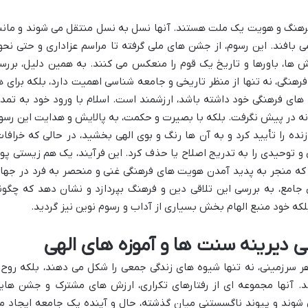
فرهنگ و هویت یک ملت هستند. آنها نسل به نسل منتقل می شوند و مانن
ی بافند. این رسوم، از جشن های ملی گرفته تا مراسم عزاداری و حتی نحو
ش ها، باورها و تاریخ یک قوم را منعکس می کنند. به همین دلیل، بررس
رهنگی، نه تنها از منظر تاریخی و جامعه شناسی اهمیت دارد، بلکه برای ه
های فرهنگی خود داشته باشد، ارزشمند است. اسلام با ورود خود به تمد
بانه در پیش نگرفت. بلکه با بصیرت و حکمت، به پالایش و هدایت این رسو
ه را تأیید کرد و به آن ها رنگ و بوی الهی بخشید، در حالی که خرافات
 توحیدی را به تدریج اصلاح یا حذف کرد. این فرآیند، یک هم زیستی پوی
که منجر به پدید آمدن هویت های فرهنگی غنی و منحصر به فرد در جها
ی جامع، به بررسی این تلاقی دین و فرهنگ بپردازد و نشان دهد که چگون
لکه خود منبع الهام بخش بسیاری از آداب و رسوم نوین نیز گردید.
ی دیرینه سنت ها و آموزه های الهی
هر سرزمینی، نه تنها شیوه های زندگی جمعی را شکل می دهند، بلکه روح 
د. آنها مجموعه ای از رفتارهای تکراری، ارزش های مشترک و جشن های
شوند و پیوند ناگسستنی میان گذشته، حال و آینده یک جامعه ایجاد م