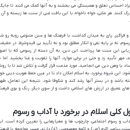
راد احساس تعلق و همبستگی می بخشند و به آنها کمک می کنند تا جایگا
ک کنند. هر ملتی، خواه ناخواه، با این بافت غنی از سنت ها زیسته و آن ر
و فراگیر، پای به میدان گذاشت، با فرهنگ ها و سنن متنوعی روبه رو شد
رسوم، نه بر پایه نفی و انکار مطلق بود و نه تأیید بی قیدوشرط. در حقیقت
رزیابی این سنت ها پرداخت. این دین، به آن دسته از رسومی که با اصو
، مهر تأیید زد و حتی در برخی موارد، آنها را تقویت و غنا بخشید. اما د
ساد یا وهن دین می انجامید، مورد مذمت قرار گرفت و تلاش شد تا با رو
ود. این شیوه برخورد، به اسلام امکان داد تا در عین حفظ هویت دینی خود
ه باشد و در بستر آنها رشد کند و شکوفا شود. نتیجه این تعامل، ظهو
 های عمیق در ارزش های اسلامی داشت و از سوی دیگر، رنگ و بوی فرهن
کلی اسلام در برخورد با آداب و رسوم
 آداب و رسوم اجتماعی، چارچوب ها و معیارهایی را تعیین کرده است. ای
سنت پیامبر اکرم (ص) و ائمه معصومین (ع) دارند، مسیر مواجهه با فرهن