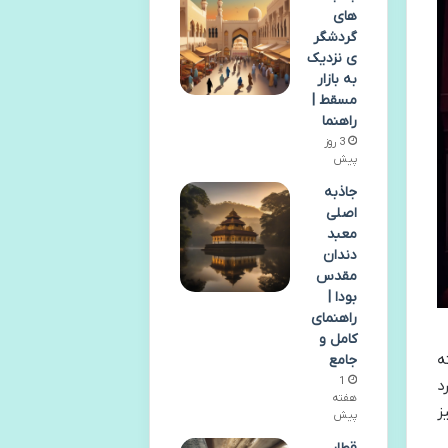
های
گردشگر
ی نزدیک
به بازار
مسقط |
راهنما
3 روز
پیش
جاذبه
اصلی
معبد
دندان
مقدس
بودا |
راهنمای
کامل و
ه
جامع
1
د
هفته
ز
پیش