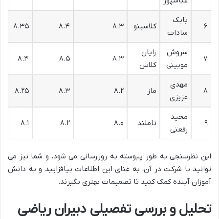
عباسپور
بابک
۶
کلاسینو
۸.۳
۸.۴
۸.۳۵
سادات
سروش
رایان
۸.۴
۸.۵
۸.۳
۷
مویینی
کلاس
مهدی
۸
ماز
۸.۲
۸.۳
۸.۲۵
عزیزی
مجید
۹
تاملند
۸.۰
۸.۲
۸.۱
رفعتی
این نظرسنجی به طور پیوسته به روزرسانی می شود، و شما نیز می
توانید با شرکت در آن، به غنای این اطلاعات بیافزایید و به دانش
آموزان آینده کمک کنید تا تصمیمات بهتری بگیرند.
تحلیل و بررسی تفصیلی دبیران ریاضی