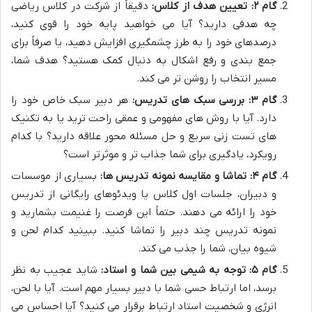
گام ۲: تعیین هدف از کلاس:
دقیقاً از شرکت در کلاس ریاضی
چه هدفی دارید؟ آیا می خواهید پایه خود را قوی کنید،
درصدهای خود را به طرز چشمگیری افزایش دهید، یا صرفاً برای
جمع بندی و رفع اشکال به دنبال کمک هستید؟ هدف شما،
مسیر انتخاب را روشن تر می کند.
گام ۳: بررسی سبک های تدریس:
هر دبیر سبک خاص خود را
دارد. آیا با روش های مفهومی و عمقی راحت ترید یا به تکنیک
های تست زنی سریع و حل مسئله محور علاقه دارید؟ با کدام
رویکرد، یادگیری برای شما جذاب تر و موثرتر است؟
گام ۴: تماشا و مقایسه نمونه تدریس ها:
بسیاری از موسسات
و دبیران، جلسات اول کلاس یا ویدئوهای رایگانی از تدریس
خود را ارائه می دهند. حتماً این فرصت را غنیمت بشمارید و
نمونه تدریس چند دبیر را تماشا کنید. ببینید کدام لحن و
شیوه بیان، شما را جذب می کند.
گام ۵: توجه به شیمی بین شما و استاد:
شاید عجیب به نظر
برسد، اما ارتباط حسی شما با دبیر بسیار مهم است. آیا با لحن،
انرژی و شخصیت استاد ارتباط برقرار می کنید؟ آیا احساس می