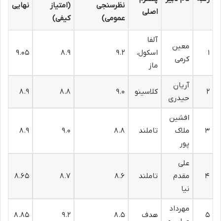
نظرسنجی
(امتیاز
نهایی
اصلی
عمومی)
کیفی)
آلفا
معین
۱
اسکول،
۹.۲
۸.۹
۹.۰۵
کرمی
ماز
آریان
۲
کلاسینو
۹.۰
۸.۸
۸.۹
حیدری
افشین
۳
ملاک
تاملند
۸.۸
۹.۰
۸.۹
پور
علی
۴
مقدم
تاملند
۸.۶
۸.۷
۸.۶۵
نیا
مهرداد
۵
هدف
۸.۵
۹.۲
۸.۸۵