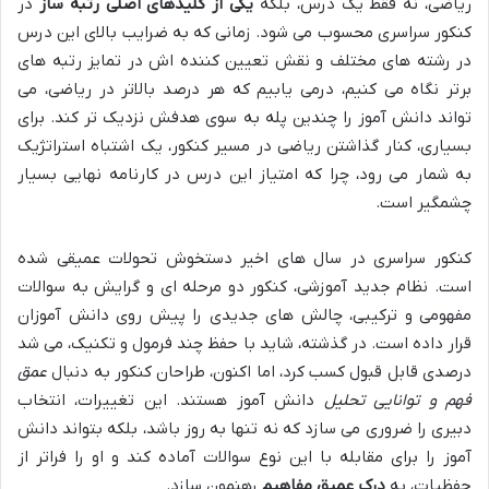
ریاضی، نه فقط یک درس، بلکه
یکی از کلیدهای اصلی رتبه ساز
در
کنکور سراسری محسوب می شود. زمانی که به ضرایب بالای این درس
در رشته های مختلف و نقش تعیین کننده اش در تمایز رتبه های
برتر نگاه می کنیم، درمی یابیم که هر درصد بالاتر در ریاضی، می
تواند دانش آموز را چندین پله به سوی هدفش نزدیک تر کند. برای
بسیاری، کنار گذاشتن ریاضی در مسیر کنکور، یک اشتباه استراتژیک
به شمار می رود، چرا که امتیاز این درس در کارنامه نهایی بسیار
چشمگیر است.
کنکور سراسری در سال های اخیر دستخوش تحولات عمیقی شده
است. نظام جدید آموزشی، کنکور دو مرحله ای و گرایش به سوالات
مفهومی و ترکیبی، چالش های جدیدی را پیش روی دانش آموزان
قرار داده است. در گذشته، شاید با حفظ چند فرمول و تکنیک، می شد
درصدی قابل قبول کسب کرد، اما اکنون، طراحان کنکور به دنبال
عمق
فهم و توانایی تحلیل
دانش آموز هستند. این تغییرات، انتخاب
دبیری را ضروری می سازد که نه تنها به روز باشد، بلکه بتواند دانش
آموز را برای مقابله با این نوع سوالات آماده کند و او را فراتر از
حفظیات، به
درک عمیق مفاهیم
رهنمون سازد.