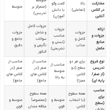
متوسط
مشارکت
بالا
گفت وگو
(متمرکز بر
متوسط
در کلاس
(تعاملی)
با دانش
تدریس)
آنلاین
آموزان)
جزوات کامل
ارائه
جزوات
جزوات
و شامل
جزوات
جزوات و
مناسب
کامل و
سوالات
جامع و
منابع
(تستی و
جذاب
تألیفی و
دقیق
مکمل
تشریحی)
کنکور
نوع شروع
برای هر دو
مناسب از
مناسب از
مناسب از
تدریس
سطح (دو
صفر (در
صفر (در
متوسط
(از صفر/
کلاس
کلاس های
کلاس های
به بالا
پایه ای)
مجزا)
جامع)
جامع)
مناسب
همه سطوح
همه سطوح
برای
(با انتخاب
متوسط و
(مخصوصاً
متوسط و
(سطح
کلاس
قوی
علاقه مندان
قوی
دانش