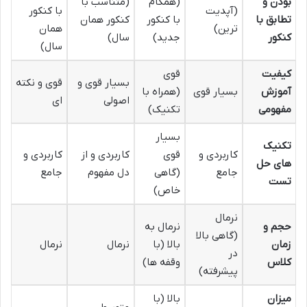
بودن و
(همگام
(متناسب با
(آپدیت
با کنکور
تطابق با
با کنکور
کنکور همان
ترین)
همان
کنکور
جدید)
سال)
سال)
کیفیت
قوی
بسیار قوی و
قوی و نکته
آموزش
بسیار قوی
(همراه با
اصولی
ای
مفهومی
تکنیک)
بسیار
تکنیک
کاربردی و
قوی
کاربردی و از
کاربردی و
های حل
جامع
(گاهی
دل مفهوم
جامع
تست
خاص)
نرمال
حجم و
نرمال به
(گاهی بالا
زمان
بالا (با
نرمال
نرمال
در
کلاس
وقفه ها)
پیشرفته)
میزان
بالا (با