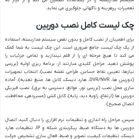
تعمیرات پرهزینه و ناگهانی جلوگیری می نماید.
چک لیست کامل نصب دوربین
برای اطمینان از نصب کامل و بدون نقص سیستم مداربسته، استفاده
از یک چک لیست جامع ضروری است. این چک لیست به شما کمک
می کند تا هیچ مرحله ای را از قلم نیندازید و تمامی جزئیات را
پوشش دهید. مراحل کلیدی عبارتند از: برنامه ریزی اولیه (بررسی
نیازها، تعیین نقاط حساس، طراحی نقشه نصب)، انتخاب تجهیزات
(دوربین ها، DVR/NVR، هارد دیسک، کابل ها، منبع تغذیه)، آماده
سازی محل نصب (بررسی نور، موانع، دسترسی به برق)، نصب فیزیکی
دوربین ها (ارتفاع، زاویه دید، پایه)، کابل کشی (مسیردهی، محافظت،
اتصال صحیح).
سپس، مراحل راه اندازی و تنظیمات نرم افزاری را دنبال کنید: اتصال
دوربین ها به دستگاه ضبط، پیکربندی شبکه و IP، تنظیمات هارد
دیسک، تنظیمات کیفیت تصویر و ضبط، فعال سازی تشخیص حرکت