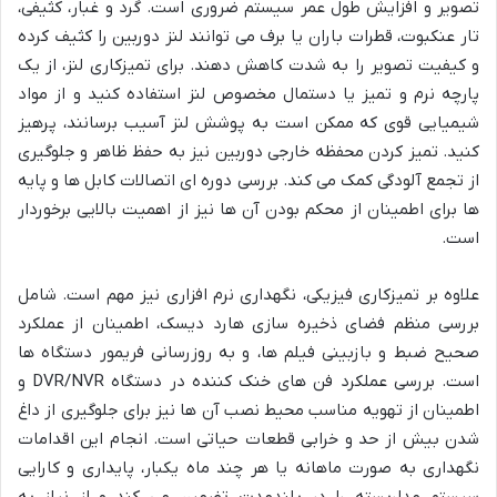
تصویر و افزایش طول عمر سیستم ضروری است. گرد و غبار، کثیفی،
تار عنکبوت، قطرات باران یا برف می توانند لنز دوربین را کثیف کرده
و کیفیت تصویر را به شدت کاهش دهند. برای تمیزکاری لنز، از یک
پارچه نرم و تمیز یا دستمال مخصوص لنز استفاده کنید و از مواد
شیمیایی قوی که ممکن است به پوشش لنز آسیب برسانند، پرهیز
کنید. تمیز کردن محفظه خارجی دوربین نیز به حفظ ظاهر و جلوگیری
از تجمع آلودگی کمک می کند. بررسی دوره ای اتصالات کابل ها و پایه
ها برای اطمینان از محکم بودن آن ها نیز از اهمیت بالایی برخوردار
است.
علاوه بر تمیزکاری فیزیکی، نگهداری نرم افزاری نیز مهم است. شامل
بررسی منظم فضای ذخیره سازی هارد دیسک، اطمینان از عملکرد
صحیح ضبط و بازبینی فیلم ها، و به روزرسانی فریمور دستگاه ها
است. بررسی عملکرد فن های خنک کننده در دستگاه DVR/NVR و
اطمینان از تهویه مناسب محیط نصب آن ها نیز برای جلوگیری از داغ
شدن بیش از حد و خرابی قطعات حیاتی است. انجام این اقدامات
نگهداری به صورت ماهانه یا هر چند ماه یکبار، پایداری و کارایی
سیستم مداربسته را در بلندمدت تضمین می کند و از نیاز به