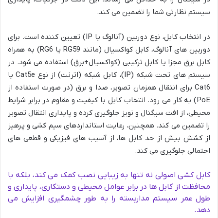
سیستم نظارتی شما را تضمین می کند.
در انتخاب کابل، نوع دوربین (آنالوگ یا IP) تعیین کننده است. برای
دوربین های آنالوگ، کابل کواکسیال (مانند RG59 یا RG6) به همراه
کابل برق مجزا یا کابل ترکیبی (کواکسیال+برق) استفاده می شود. در
سیستم های تحت شبکه (IP)، کابل شبکه (اترنت) از نوع Cat5e یا
Cat6 برای انتقال همزمان تصویر، صدا و برق (در صورت استفاده از
PoE) به کار می رود. انتخاب کابل با کیفیت و مقاوم در برابر شرایط
محیطی، از افت سیگنال و نویز جلوگیری کرده و پایداری انتقال تصویر
را تضمین می کند. همچنین، رعایت استانداردهای سیم کشی و پرهیز
از کشش بیش از حد کابل ها، از آسیب های فیزیکی و قطعی های
احتمالی جلوگیری می کند.
کابل کشی اصولی نه تنها به زیبایی نصب کمک می کند، بلکه با
محافظت از کابل ها در برابر عوامل محیطی و دستکاری، پایداری و
طول عمر سیستم مداربسته را به طور چشمگیری افزایش می
دهد.