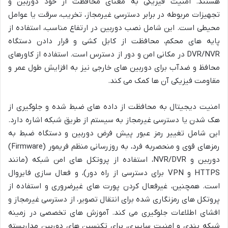
هستند. امنیت فیزیکی به معنای محافظت از خود دوربین و
تجهیزات مربوطه در برابر دسترسی غیرمجاز، تخریب، سرقت یا عوامل
محیطی است. این شامل نصب دوربین در ارتفاع مناسب، استفاده از
پایه های محکم، محافظت از کابل کشی و قرار دادن دستگاه
DVR/NVR در مکانی امن و دور از دسترس است. استفاده از کاورهای
محافظ و ضدآب برای دوربین های خارجی نیز به افزایش طول عمر و
مقاومت فیزیکی آن ها کمک می کند.
امنیت دیجیتال به محافظت از داده های ضبط شده و جلوگیری از
هک شدن یا دسترسی غیرمجاز به سیستم از طریق شبکه اشاره دارد.
این شامل تغییر رمز عبور پیش فرض دوربین و دستگاه ضبط به
رمزهای قوی و منحصربه فرد، به روزرسانی منظم فریمور (Firmware)
دوربین و NVR/DVR، استفاده از پروتکل های امن شبکه (مانند
HTTPS و VPN برای دسترسی از راه دور)، و فعال سازی فایروال
است. همچنین، غیرفعال کردن پورت های غیرضروری و استفاده از
پروتکل های رمزنگاری شده برای انتقال تصویر، از دسترسی غیرمجاز و
افشای اطلاعات جلوگیری می کند. آموزش های تخصصی در زمینه
شبکه بندی و امنیت سایبری، برای تکنسین های دوربین مداربسته