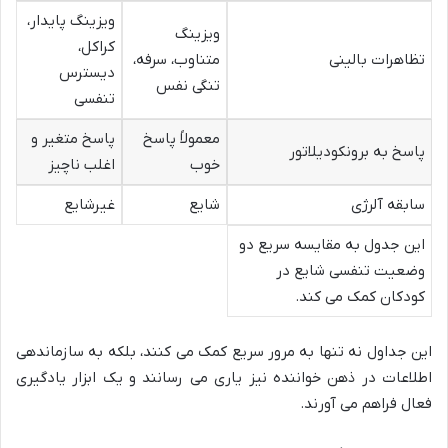
ویزینگ پایدار،
ویزینگ
کراکل،
تظاهرات بالینی
متناوب، سرفه،
دیسترس
تنگی نفس
تنفسی
معمولاً پاسخ
پاسخ متغیر و
پاسخ به برونکودیلاتور
خوب
اغلب ناچیز
سابقه آلرژی
شایع
غیرشایع
این جدول به مقایسه سریع دو
وضعیت تنفسی شایع در
کودکان کمک می کند.
این جداول نه تنها به مرور سریع کمک می کنند، بلکه به سازماندهی
اطلاعات در ذهن خواننده نیز یاری می رسانند و یک ابزار یادگیری
فعال فراهم می آورند.