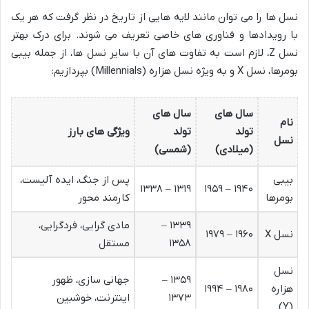
نسل ها را می توان مانند لایه هایی از تاریخ در نظر گرفت که هر یک
با رویدادها و فناوری های خاصی تعریف می شوند. برای درک بهتر
نسل Z، لازم است به تفاوت های آن با سایر نسل ها، از جمله بیبی
بومرها، نسل X و به ویژه نسل هزاره (Millennials) بپردازیم:
سال های
سال های
نام
تولد
تولد
ویژگی های بارز
نسل
(میلادی)
(شمسی)
بیبی
پس از جنگ، ایده آلیست،
۱۳۱۹ – ۱۳۳۸
۱۹۴۰ – ۱۹۵۹
بومرها
کارمند محور
۱۳۳۹ –
مادی گرایی، فردگرایی،
نسل X
۱۹۶۰ – ۱۹۷۹
۱۳۵۸
مستقل
نسل
۱۳۵۹ –
جهانی سازی، ظهور
هزاره
۱۹۸۰ – ۱۹۹۴
۱۳۷۳
اینترنت، خوشبین
(Y)