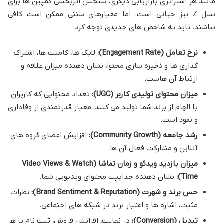
مانند هر استراتژی بازاریابی دیگری، سنجش اثربخشی کمپین ها برای
نسل Z نیز حیاتی است. اما معیارهای سنتی ممکن است کافی
نباشند. باید به شاخص های جدیدی توجه کرد:
نرخ تعامل (Engagement Rate):
لایک ها، کامنت ها، اشتراک
گذاری ها و ذخیره سازی محتوا، نشان دهنده میزان علاقه و
ارتباط آن هاست.
میزان محتوای تولیدی کاربر (UGC):
تعداد محتوایی که کاربران
با الهام از برند شما تولید می کنند، معیار قدرتمندی از وفاداری
و نفوذ است.
رشد جامعه (Community Growth):
افزایش اعضای گروه های
آنلاین و مشارکت فعال آن ها.
میزان بازدید ویدئو و زمان تماشا (Video Views & Watch
Time):
نشان دهنده جذابیت محتوای ویدیویی شما.
حس برند و شهرت (Brand Sentiment & Reputation):
نظرات
مثبت، اشاره ها و اعتبار برند در شبکه های اجتماعی.
تبدیل (Conversion):
در نهایت، افزایش فروش، ثبت نام یا هر