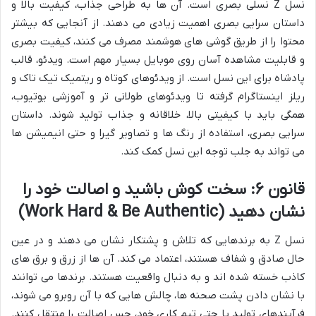
نسل Z نسلی بصری است. آن ها به طراحی جذاب، کیفیت بالا و
داستان سرایی بصری اهمیت زیادی می دهند. از آنجایی که بیشتر
محتوا را از طریق گوشی های هوشمند مصرف می کنند، کیفیت بصری
و قابلیت مشاهده آسان روی موبایل بسیار مهم است. ویدئو، قالب
پادشاه برای این نسل است. از ویدئوهای کوتاه و ریتمیک تیک تاک و
ریلز اینستاگرام گرفته تا ویدئوهای طولانی تر و آموزشی یوتیوب،
همگی باید با کیفیتی بالا، خلاقانه و جذاب تولید شوند. داستان
سرایی بصری، استفاده از رنگ ها و تصاویر گیرا و حتی انیمیشن ها
می تواند به جلب توجه این نسل کمک کند.
قانون ۶: سخت کوش باشید و اصالت خود را
نشان دهید (Work Hard & Be Authentic)
نسل Z به برندهایی که تلاش و پشتکار نشان می دهند و در عین
حال صادق و شفاف هستند، اعتماد می کند. آن ها از زرق و برق های
کاذب خسته شده اند و به دنبال واقعیت هستند. برندها می توانند
با نشان دادن پشت صحنه ها، چالش هایی که با آن روبرو می شوند،
فرآیندهای تولید یا حتی تیم کاری خود، حس اصالت را منتقل کنند.