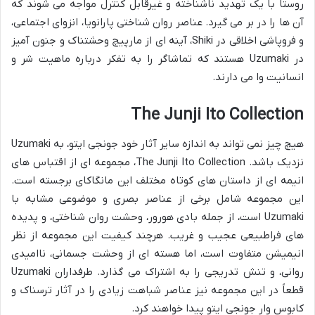
روستا با یک تهدید ناشناخته و غیرقابل کنترل مواجه می شوند که
آن ها را در بر می گیرد. عناصر روان شناختی پارانویا، انزوای اجتماعی،
و فروپاشی اخلاقی در
Shiki
، آینه ای از مارپیچ وحشتناک و جنون آمیز
در
Uzumaki
هستند که تماشاگر را به تفکر درباره ماهیت شر و
انسانیت وا می دارند.
The Junji Ito Collection
هیچ چیز نمی تواند به اندازه سایر آثار خود جونجی ایتو، به
Uzumaki
نزدیک باشد.
The Junji Ito Collection
، مجموعه ای از اقتباس های
انیمه ای از داستان های کوتاه مختلف این مانگاکای برجسته است.
این مجموعه شامل برخی از عناصر بصری و موضوعی مشابه با
Uzumaki
است، از جمله بادی هورور، وحشت روان شناختی، و پدیده
های فراطبیعی عجیب و غریب. هرچند کیفیت این مجموعه از نظر
انیمیشن متفاوت است، اما هسته ای از وحشت جسمانی، ناامیدی
روانی، و تنش تدریجی را به اشتراک می گذارد. طرفداران
Uzumaki
قطعاً در این مجموعه نیز عناصر شباهت زیادی را در آثار ترسناک و
کابوس وار جونجی ایتو پیدا خواهند کرد.