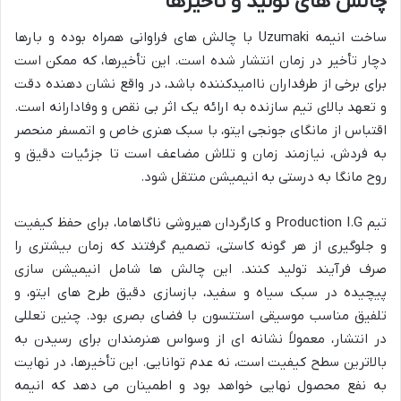
چالش های تولید و تأخیرها
ساخت انیمه
Uzumaki
با چالش های فراوانی همراه بوده و بارها
دچار تأخیر در زمان انتشار شده است. این تأخیرها، که ممکن است
برای برخی از طرفداران ناامیدکننده باشد، در واقع نشان دهنده دقت
و تعهد بالای تیم سازنده به ارائه یک اثر بی نقص و وفادارانه است.
اقتباس از مانگای جونجی ایتو، با سبک هنری خاص و اتمسفر منحصر
به فردش، نیازمند زمان و تلاش مضاعف است تا جزئیات دقیق و
روح مانگا به درستی به انیمیشن منتقل شود.
تیم
Production I.G
و کارگردان هیروشی ناگاهاما، برای حفظ کیفیت
و جلوگیری از هر گونه کاستی، تصمیم گرفتند که زمان بیشتری را
صرف فرآیند تولید کنند. این چالش ها شامل انیمیشن سازی
پیچیده در سبک سیاه و سفید، بازسازی دقیق طرح های ایتو، و
تلفیق مناسب موسیقی استتسون با فضای بصری بود. چنین تعللی
در انتشار، معمولاً نشانه ای از وسواس هنرمندان برای رسیدن به
بالاترین سطح کیفیت است، نه عدم توانایی. این تأخیرها، در نهایت
به نفع محصول نهایی خواهد بود و اطمینان می دهد که انیمه