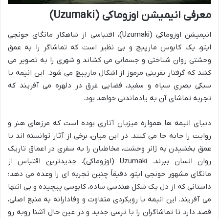
معرفی انیمیشن اوزوماکی (Uzumaki)
انیمیشن اوزوماکی (Uzumaki)، اقتباسی از شاهکار مانگای جونجی
ایتو، یک کابوس مارپیچ و بی نظیر است که تماشاگر را به عمق
وحشتی روان شناختی و جسمانی می کشاند و شهری را به تصویر می
کشد که گرفتار نفرینی مرموز از اشکال مارپیچ می شود. این انیمه با
سبکی بصری سیاه و سفید، فضایی غرق در دلهره می آفریند که
تجربه تماشای آن به یادماندنی خواهد بود.
دنیای انیمه ها همواره میزبان آثاری بوده است که مرزهای هنر و
روایت را جابه جا می کنند. در این میان، برخی از آثار توانسته اند با
عمق بخشیدن به ژانر وحشت، مخاطبان را به سفری در اعماق تاریک
روان انسان ببرند.
Uzumaki
(اوزوماکی)، جدیدترین اقتباس از
مانگای مشهور جونجی ایتو، دقیقاً چنین تجربه ای را وعده می دهد؛
داستانی که از دل یک شکل هندسی ساده، کابوسی پیچیده و بی انتها
می آفریند. این انیمه با رویکردی متفاوت و وفادارانه به منبع اصلی،
قصد دارد تا تماشاگران را با ترسی جدید و در عین حال آشنا روبه رو