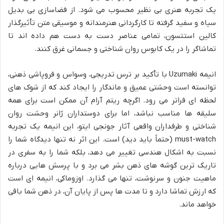
یک تجربه هنری بی نظیر محسوب می شود. از فضاسازی بی بدیل
سیاه و سفید گرفته تا کارگردانی هنرمندانه و موسیقی متن تأثیرگذار
کالین استتسون، تمامی عناصر دست به دست هم داده اند تا
تماشاگر را در یک کابوس روان شناختی و جسمانی غرق کنند.
انیمه
Uzumaki
با تأکید بر ترس تدریجی، وسواس و فروپاشی ذهنی،
توانسته است وحشتی عمیق و ماندگار را ایجاد کند که از شوک های
لحظه ای فراتر می رود. اگرچه ریتم آرام آن ممکن است برای همه
سلیقه ها مناسب نباشد، اما برای دوستداران ژانر وحشت روان
شناختی و طرفداران واقعی آثار جونجی ایتو، این انیمه یک تجربه
must-watch
(حتماً باید دید) است. این اثر نه تنها دیدگاه شما را
نسبت به اشکال هندسی تغییر می دهد، بلکه شما را به سفری در
تاریک ترین گوشه های ذهن بشر می برد و با پرسش هایی درباره
ماهیت جنون و سرنوشت، تنها می گذارد. اوزوماکی، انیمه ای است
که ارزش تماشا دارد و تا مدت ها پس از پایان آن، در ذهن شما باقی
خواهد ماند.