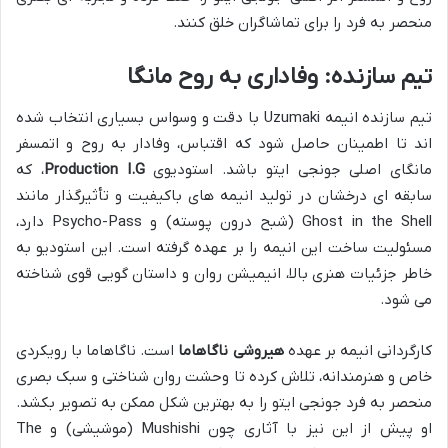
منحصر به فرد را برای تماشاگران خلق کنند.
تیم سازنده: وفاداری به روح مانگا
تیم سازنده انیمه
Uzumaki
با دقت و وسواس بسیاری انتخاب شده
اند تا اطمینان حاصل شود که اقتباس، وفادار به روح و اتمسفر
مانگای اصلی جونجی ایتو باشد. استودیوی
Production I.G
، که
سابقه ای درخشان در تولید انیمه های باکیفیت و تأثیرگذار مانند
Ghost in the Shell
(شبح درون پوسته) و
Psycho-Pass
دارد،
مسئولیت ساخت این انیمه را بر عهده گرفته است. این استودیو به
خاطر جزئیات هنری بالا، انیمیشن روان و داستان گویی قوی شناخته
می شود.
کارگردانی انیمه بر عهده
هیروشی ناگاهاما
است. ناگاهاما با رویکردی
خاص و هنرمندانه، تلاش کرده تا وحشت روان شناختی و سبک بصری
منحصر به فرد جونجی ایتو را به بهترین شکل ممکن به تصویر بکشد.
او پیش از این نیز با آثاری چون
Mushishi
(موشیشی) و
The