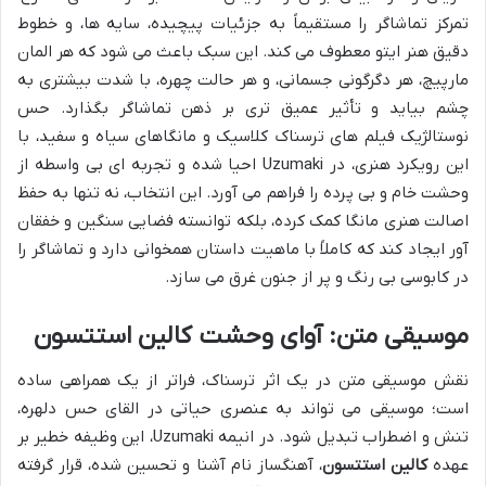
تمرکز تماشاگر را مستقیماً به جزئیات پیچیده، سایه ها، و خطوط
دقیق هنر ایتو معطوف می کند. این سبک باعث می شود که هر المان
مارپیچ، هر دگرگونی جسمانی، و هر حالت چهره، با شدت بیشتری به
چشم بیاید و تأثیر عمیق تری بر ذهن تماشاگر بگذارد. حس
نوستالژیک فیلم های ترسناک کلاسیک و مانگاهای سیاه و سفید، با
این رویکرد هنری، در
Uzumaki
احیا شده و تجربه ای بی واسطه از
وحشت خام و بی پرده را فراهم می آورد. این انتخاب، نه تنها به حفظ
اصالت هنری مانگا کمک کرده، بلکه توانسته فضایی سنگین و خفقان
آور ایجاد کند که کاملاً با ماهیت داستان همخوانی دارد و تماشاگر را
در کابوسی بی رنگ و پر از جنون غرق می سازد.
موسیقی متن: آوای وحشت کالین استتسون
نقش موسیقی متن در یک اثر ترسناک، فراتر از یک همراهی ساده
است؛ موسیقی می تواند به عنصری حیاتی در القای حس دلهره،
تنش و اضطراب تبدیل شود. در انیمه
Uzumaki
، این وظیفه خطیر بر
عهده
کالین استتسون
، آهنگساز نام آشنا و تحسین شده، قرار گرفته