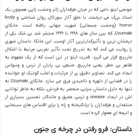
جونجی ایتو، نامی که در میان طرفداران ژانر وحشت ژاپن همچون یک
استاد بزرگ می درخشد، با خلق آثار سورئال، روان شناختی و
body
horror
(وحشت جسمانی) شهرت جهانی یافته است. مانگای
Uzumaki
، که بین سال های ۱۹۹۸ تا ۱۹۹۹ منتشر شد، بی شک یکی از
درخشان ترین و تأثیرگذارترین آثار اوست. این مانگا، داستان شهری
را روایت می کند که به تدریج تحت تأثیر نفرینی مرتبط با اشکال
مارپیچ قرار می گیرد. قدرت ایتو در این است که از یک مفهوم به
ظاهر بی خطر، یعنی مارپیچ، منبعی بی پایان از ترس و وسواس
ایجاد می کند. تصاویر دقیق، پر از جزئیات و اغلب گوتیک او، خواننده
را در فضایی از دلهره و ناامیدی غرق می سازد. مانگای
Uzumaki
نه
تنها به دلیل داستان سرایی منحصر به فردش، بلکه به خاطر توانایی
اش در ایجاد
unease
و ترسی عمیق و ماندگار، تحسین بسیاری از
منتقدان و طرفداران را برانگیخته و راه را برای اقتباس های سینمایی
و انیمه ای هموار کرده است.
داستان: فرو رفتن در چرخه ی جنون