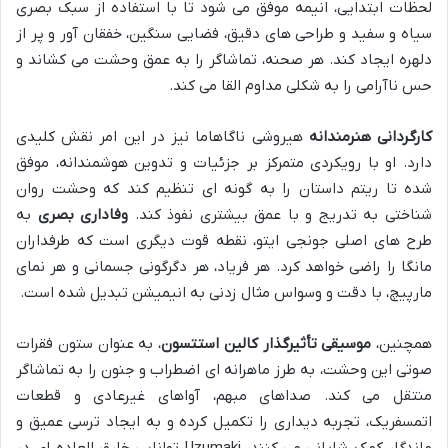
لحظات ابتدایی، انیمه موفق می شود تا با استفاده از سبک بصری
سیاه و سفید و طراحی های دقیق، فضایی سنگین، خفقان آور و پر از
دلهره ایجاد کند. هر صحنه، تماشاگر را به عمق وحشت می کشاند و
حس ناآرامی را به شکلی مداوم القا می کند.
کارگردانی هنرمندانه
هیروشی ناگاهاما نیز در این امر نقش کلیدی
دارد. او با رویکردی متمرکز بر جزئیات و تدوین هوشمندانه، موفق
شده تا ریتم داستان را به گونه ای تنظیم کند که وحشت روان
شناختی به تدریج و با عمق بیشتری نفوذ کند.
وفاداری بصری
به
طرح های اصلی جونجی ایتو، نقطه قوت دیگری است که طرفداران
مانگا را راضی خواهد کرد. هر فریاد، هر دگرگونی جسمانی و هر نمای
مارپیچ، با دقت و وسواس مثال زدنی به انیمیشن تبدیل شده است.
همچنین،
موسیقی تأثیرگذار کالین استتسون
، به عنوان ستون فقرات
صوتی این وحشت، به طرز ماهرانه ای اضطراب و جنون را به تماشاگر
منتقل می کند. صداهای مبهم، آواهای غیرعادی و قطعات
اتمسفریک، تجربه دیداری را تکمیل کرده و به ایجاد ترسی عمیق و