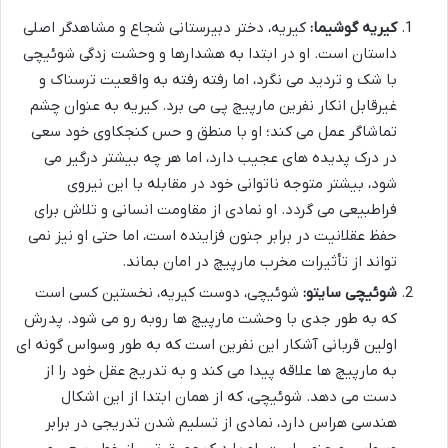
کیریه گوشیما:
کیریه، دختر دبیرستانی شجاع و مشاهدگر اصلی
داستان است. او در ابتدا به هشدارها و وحشت زدگی شوئیچی
با شک و تردید می نگرد، اما رفته رفته به واقعیت ترسناک و
غیرقابل انکار نفرین مارپیچ پی می برد. کیریه به عنوان چشم
تماشاگر عمل می کند؛ او با منطق و حس کنجکاوی خود سعی
در درک پدیده های عجیب دارد، اما هر چه بیشتر درگیر می
شود، بیشتر متوجه ناتوانی خود در مقابله با این نیروی
فراطبیعی می گردد. او نمادی از مقاومت انسانی و تلاش برای
حفظ عقلانیت در برابر جنون فزاینده است، اما حتی او نیز نمی
تواند از تأثیرات مخرب مارپیچ در امان بماند.
شوئیچی سایتو:
شوئیچی، دوست کیریه، نخستین کسی است
که به طور جدی با وحشت مارپیچ ها روبه رو می شود. پدرش
اولین قربانی آشکار این نفرین است که به طور وسواس گونه ای
به مارپیچ ها علاقه پیدا می کند و به تدریج عقل خود را از
دست می دهد. شوئیچی، که از همان ابتدا از این اشکال
هندسی هراس دارد، نمادی از تسلیم شدن تدریجی در برابر