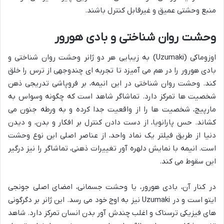
منبع وحشتی عمیق و غیرقابل کنترل باشند.
وحشت روان شناختی و بادی هورور
اوزوماکی (Uzumaki) به زیبایی هر دو ژانر وحشت روان شناختی و
بادی هورور را در هم می آمیزد تا تجربه ای چندوجهی از ترس را خلق
کند. وحشت روان شناختی در این انیمه، بر فروپاشی تدریجی ذهن
شخصیت ها تمرکز دارد. تماشاگر شاهد است که چگونه وسواس به
مارپیچ، شخصیت ها را از واقعیت جدا کرده و به ورطه جنون می
کشاند. حس پارانویا، از دست دادن کنترل بر افکار و بدن، و دیدن
دنیا از طریق فیلتر یک نماد واحد، از عناصر اصلی این نوع وحشت
است. انیمه با نمایش دلهره آور تغییرات ذهنی، تماشاگر را نیز درگیر
این سقوط می کند.
در کنار آن، بادی هورور، یا وحشت جسمانی، امضای اصلی جونجی
ایتو است و در
Uzumaki
نیز به اوج خود می رسد. این ژانر بر دگرگونی
های فیزیکی ترسناک و اغلب چندش آور بدن انسان تمرکز دارد. شاهد