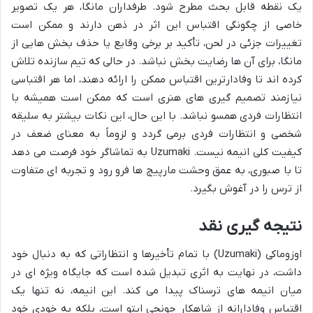
یک نقطه قابل بحث مطرح شود. طرفداران مانگا، هر یک تصویر
خاصی از چگونگی اقتباس این اثر در ذهن دارند و ممکن است
تغییرات جزئی در لحن، تأکید بر برخی وقایع یا حذف بخش هایی از
مانگا، برای آن ها رضایت بخش نباشد. در حالی که تیم سازنده تلاش
کرده اند تا وفادارترین اقتباس ممکن را ارائه دهند، اما هر اقتباسی
نیازمند تصمیم گیری های هنری است که ممکن است همیشه با
انتظارات فردی همسو نباشد. با این حال، این نکات بیشتر به سلیقه
شخصی و انتظارات فردی برمی گردد و لزوماً به معنای ضعف در
کیفیت کلی انیمه نیست.
Uzumaki
به تماشاگر خود فرصت می دهد
تا با صبوری، به عمق وحشت مارپیچ ها فرو رود و تجربه ای متفاوت
از ترس را در آغوش بگیرد.
نتیجه گیری نقد
اوزوماکی (Uzumaki) با تمام تأخیرها و انتظاراتی که به دنبال خود
داشت، در نهایت به اثری تبدیل شده است که جایگاه ویژه ای در
میان انیمه های ترسناک پیدا می کند. این انیمه، نه تنها یک
اقتباس وفادارانه از شاهکار جونجی ایتو است، بلکه به خودی خود