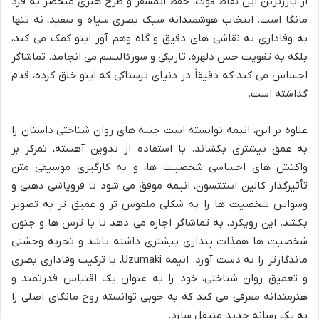
از بارزترین این نقاط قوت، حفظ اتمسفر و طرح هنری منحصر به فرد
مانگا است. انتخاب هوشمندانه سبک بصری سیاه و سفید، نه تنها
به وفاداری به نقاشی های دقیق و گاه وهم آور ایتو کمک می کند،
بلکه به تقویت حس دلهره، تاریکی و سورئالیسم می انجامد. تماشاگر
احساس می کند که دقیقاً در دنیای ترسناکی که ایتو خلق کرده، قدم
گذاشته است.
علاوه بر این، انیمه توانسته است جنبه های روان شناختی داستان را
به عمق بیشتری بکشاند. با استفاده از تدوین آهسته، تمرکز بر
واکنش های احساسی شخصیت ها، و به کارگیری موسیقی متن
تأثیرگذار کالین استتسون، انیمه موفق می شود تا فروپاشی ذهنی و
وسواس شخصیت ها را به شکلی ملموس تر و عمیق تر به تصویر
بکشد. این رویکرد، به تماشاگر اجازه می دهد تا با ترس ها و جنون
شخصیت ها همذات پنداری بیشتری داشته باشد و تجربه وحشتی
ماندگارتر را به دست آورد. انیمه
Uzumaki
، با ترکیب وفاداری بصری
و تعمیق روان شناختی، خود را به عنوان یک اقتباس قدرتمند و
هنرمندانه معرفی می کند که به خوبی توانسته روح مانگای اصلی را
به یک رسانه جدید منتقل سازد.