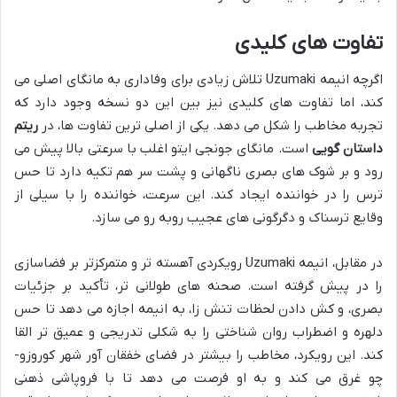
تفاوت های کلیدی
اگرچه انیمه
Uzumaki
تلاش زیادی برای وفاداری به مانگای اصلی می
کند، اما تفاوت های کلیدی نیز بین این دو نسخه وجود دارد که
تجربه مخاطب را شکل می دهد. یکی از اصلی ترین تفاوت ها، در
ریتم
داستان گویی
است. مانگای جونجی ایتو اغلب با سرعتی بالا پیش می
رود و بر شوک های بصری ناگهانی و پشت سر هم تکیه دارد تا حس
ترس را در خواننده ایجاد کند. این سرعت، خواننده را با سیلی از
وقایع ترسناک و دگرگونی های عجیب روبه رو می سازد.
در مقابل، انیمه
Uzumaki
رویکردی آهسته تر و متمرکزتر بر فضاسازی
را در پیش گرفته است. صحنه های طولانی تر، تأکید بر جزئیات
بصری، و کش دادن لحظات تنش زا، به انیمه اجازه می دهد تا حس
دلهره و اضطراب روان شناختی را به شکلی تدریجی و عمیق تر القا
کند. این رویکرد، مخاطب را بیشتر در فضای خفقان آور شهر کوروزو-
چو غرق می کند و به او فرصت می دهد تا با فروپاشی ذهنی