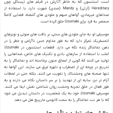
است. استتسون که به خاطر آثارش در فیلم های ترسناکی چون
Hereditary
(ارثی) و
Mandy
(مندی) شهرت دارد، با استفاده از
صداهای غیرعادی، آواهای مبهم و ملودی های آشفته، فضایی کاملاً
منحصر به فرد برای
Uzumaki
خلق کرده است.
موسیقی او، به جای ملودی های سنتی، بر بافت های صوتی و نویزهای
اتمسفریک تمرکز دارد که به طور مداوم حس ناآرامی و خطر را در
ذهن تماشاگر زنده نگه می دارد. قطعات استتسون در
Uzumaki
،
اغلب با استفاده از سازهای بادی و تکنیک های خاص، صداهایی را
تولید می کنند که گویی از اعماق جنون برخاسته اند و تماشاگر را به
تدریج در چرخه ای از اضطراب و دلهره غرق می سازند. این آواها نه
تنها صحنه های وحشتناک را تقویت می کنند، بلکه حتی در لحظات
آرام تر نیز، سایه ای از تهدید را بر سر داستان نگاه می دارند و به
طور فعال در خلق تجربه وحشت روان شناختی نقش ایفا می کنند.
موسیقی
Uzumaki
، خود به یک شخصیت در داستان تبدیل می شود
که با هر نت، تماشاگر را به سمت کابوسی مارپیچ هل می دهد.