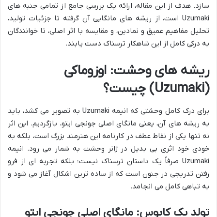
سازد. هدف از این مقاله، ارائه یک بررسی جامع از تمامی جنبه های
Uzumaki
است، از ریشه های مانگایی آن گرفته تا جزئیات تولید،
تحلیل مفاهیم عمیق و نمادین، و مقایسه با اثر اصلی، تا خوانندگان
به درکی کامل از این شاهکار ترسناک دست یابند.
ریشه های وحشت: اوزوماکی
(
Uzumaki
) چیست؟
برای درک کامل وحشتی که انیمه
Uzumaki
به تصویر می کشد، باید
به ریشه های آن، یعنی مانگای اصلی جونجی ایتو، بازگردیم. این اثر
نه تنها یکی از نقاط عطف در کارنامه این هنرمند بزرگ است، بلکه به
خودی خود اثری بی بدیل در ژانر وحشت به شمار می رود. انیمه
Uzumaki
صرفاً یک داستان ترسناک نیست؛ بلکه تجربه ای از فرو
رفتن تدریجی در جنون است که از ساده ترین اشکال آغاز می شود و
به تباهی کامل می انجامد.
تولد یک کابوس: مانگای اصلی جونجی ایتو