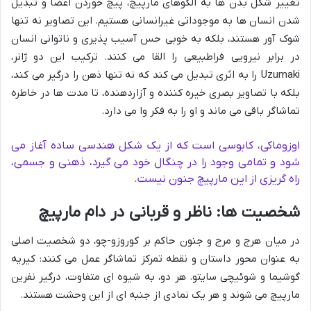
تغییر شکل بدن ها به الگوهای مارپیچ، پیچ خوردن اعضا و تبدیل
شدن انسان ها به موجوداتی غیرانسانی هستیم. این تصاویر نه تنها
شوک آور هستند، بلکه به خوبی حس آسیب پذیری و ناتوانی انسان
در برابر نیرویی فراطبیعی را القا می کنند. ترکیب این دو ژانر،
Uzumaki
را به اثری تبدیل می کند که نه تنها ذهن را درگیر می کند،
بلکه با تصاویر بصری خیره کننده و آزاردهنده، تا مدت ها در خاطره
تماشاگر باقی می ماند و او را به فکر وا می دارد.
اوزوماکی، کابوسی است که از یک شکل هندسی ساده آغاز می
شود و تمامی وجود را در چنگال خود می گیرد، ذهنی و جسمی،
راه گریزی از این مارپیچ جنون نیست.
شخصیت ها: ناظر و قربانی در دام مارپیچ
در میان هرج و مرج و جنون حاکم بر کوروزو-چو، دو شخصیت اصلی
به عنوان محور داستان و نقطه تمرکز تماشاگر عمل می کنند: کیریه
گوشیما و شوئیچی سایتو. هر دو، به شیوه ای متفاوت، درگیر نفرین
مارپیچ می شوند و هر یک نمادی از جنبه ای از این وحشت هستند.