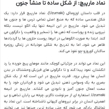
نماد مارپیچ: از شکل ساده تا منشأ جنون
در قلب داستان اوزوماکی (Uzumaki)، نماد مارپیچ قرار دارد؛ یک
شکل هندسی ساده که به منبع اصلی تمامی ترس ها و جنون ها
تبدیل می شود. مارپیچ در این انیمه تنها یک الگو نیست، بلکه
نیرویی زنده و پویاست که ذهن ها را تسخیر و واقعیت را دگرگون می
کند. ابتدا به صورت الگوهایی در ابرها، پوست حلزون ها یا گردبادها
ظاهر می شود، اما به تدریج به شکلی موذیانه در زندگی روزمره
ساکنان کوروزو-چو نفوذ می کند.
این نماد می تواند در جزئیاتی کوچک، مانند موهای پیچ خورده یا رد
انگشتان، نمود پیدا کند و تا دگرگونی های فیزیکی وحشتناک در بدن
انسان ها پیش برود. قدرت مارپیچ در این است که از یک شکل
بصری به یک وسواس ذهنی تبدیل می شود و قربانیان خود را به
سمت اعمال جنون آمیز و نابودی می کشاند. مارپیچ در انیمه
Uzumaki
، استعاره ای از سرنوشت ناگزیر، چرخه بی پایان تباهی و بی
اهمیتی انسان در برابر نیروهای کیهانی ناشناخته است. این نماد به
تماشاگر یادآور می شود که حتی ساده ترین چیزها نیز می توانند