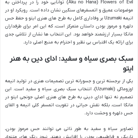
Flowers of Evil
(
Aku no Hana
) توانایی خود را در پرداختن به
موضوعات عمیق و اتمسفرهای سنگین نشان داده است. رویکرد او در
انیمه
Uzumaki
بر وفاداری کامل به طرح های هنری ایتو و حفظ حس
دلهره و مرموز بودن داستان متمرکز است، که این امر برای طرفداران
مانگا بسیار ارزشمند خواهد بود. این انتخاب ها نشان از تلاشی جدی
برای ارائه یک اقتباس بی نظیر و احترام به منبع اصلی دارد.
سبک بصری سیاه و سفید: ادای دین به هنر
ایتو
یکی از برجسته ترین و جسورانه ترین تصمیمات هنری در تولید انیمه
اوزوماکی (Uzumaki)، انتخاب سبک بصری سیاه و سفید است. این
تصمیم نه تنها ادای دینی به طرح های هنری اصلی جونجی ایتو در
مانگا است، بلکه نقش حیاتی در تقویت اتمسفر کلی انیمه و القای
حس دلهره و وحشت دارد.
تصاویر سیاه و سفید به طور ذاتی می توانند حس مرموز بودن،
تاریکی و فراطبیعی بودن را افزایش دهند. نبود رنگ های متنوع،