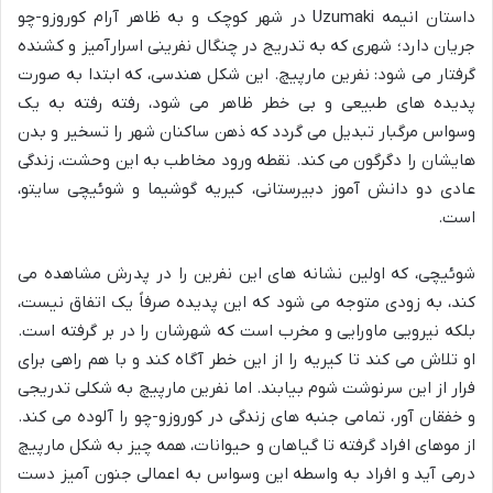
داستان انیمه
Uzumaki
در شهر کوچک و به ظاهر آرام کوروزو-چو
جریان دارد؛ شهری که به تدریج در چنگال نفرینی اسرارآمیز و کشنده
گرفتار می شود: نفرین مارپیچ. این شکل هندسی، که ابتدا به صورت
پدیده های طبیعی و بی خطر ظاهر می شود، رفته رفته به یک
وسواس مرگبار تبدیل می گردد که ذهن ساکنان شهر را تسخیر و بدن
هایشان را دگرگون می کند. نقطه ورود مخاطب به این وحشت، زندگی
عادی دو دانش آموز دبیرستانی، کیریه گوشیما و شوئیچی سایتو،
است.
شوئیچی، که اولین نشانه های این نفرین را در پدرش مشاهده می
کند، به زودی متوجه می شود که این پدیده صرفاً یک اتفاق نیست،
بلکه نیرویی ماورایی و مخرب است که شهرشان را در بر گرفته است.
او تلاش می کند تا کیریه را از این خطر آگاه کند و با هم راهی برای
فرار از این سرنوشت شوم بیابند. اما نفرین مارپیچ به شکلی تدریجی
و خفقان آور، تمامی جنبه های زندگی در کوروزو-چو را آلوده می کند.
از موهای افراد گرفته تا گیاهان و حیوانات، همه چیز به شکل مارپیچ
درمی آید و افراد به واسطه این وسواس به اعمالی جنون آمیز دست