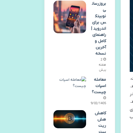
بروزرسان
ی
نوبیتک
س برای
اندروید |
راهنمای
کامل و
آخرین
نسخه
2
هفته
پیش
.
معامله
.
اسپات
چیست؟
ر
.
19/02/1405
ی
کاهش
ب
هش
ریت
بیت