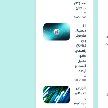
صد (گام
به گام)
13/08/1404
ارز
دیجیتال
هارمونی
 فعال کنید.
وان
ی
(ONE):
راهنمای
جامع،
تحلیل
قیمت و
آینده
13/08/1404
آموزش
اندیکاتو
Googl یا Authy
ر
مومنتوم