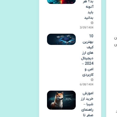
بد؟ هر
آنچه
باید
بدانید
03/09/1404
10
ن
بهترین
ن
کیف
های ارز
دیجیتال
2024 –
امن و
کاربردی
16/08/1404
اموزش
خرید ارز
شیبا –
راهنمای
صفر تا