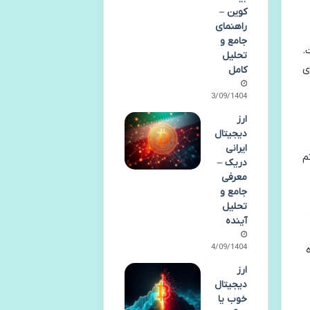
کوین –
راهنمای
جامع و
.
تحلیل
ی
کامل
23/09/1404
ارز
دیجیتال
ایرانی
م
دریک –
معرفی
جامع و
تحلیل
آینده
14/09/1404
 کرده
ارز
دیجیتال
خوب یا