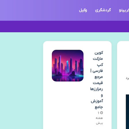
ریپتو
گردشگری
وکیل
کوین
مارکت
کپ
فارسی |
مرجع
قیمت
رمزارزها
و
آموزش
جامع
1
هفته
پیش