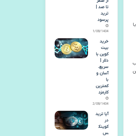
از صفر
تا صد |
ترید
پرسود
ا
11/08/1404
خرید
بیت
کوین با
دلار |
ب
سریع،
ن
آسان و
با
کمترین
کارمزد
02/08/1404
آیا ترید
در
کوینک
س